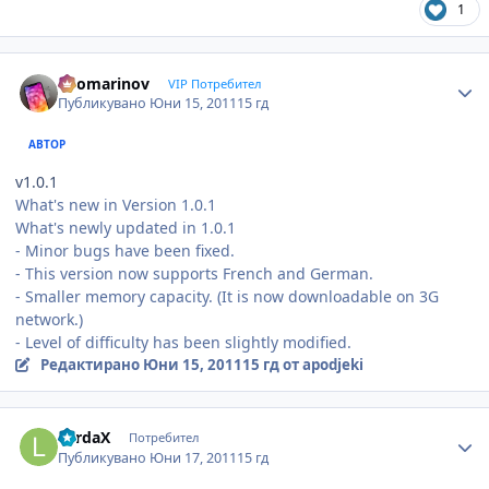
1
Author stats
apomarinov
VIP Потребител
Публикувано
Юни 15, 2011
15 гд
АВТОР
v1.0.1
What's new in Version 1.0.1
What's newly updated in 1.0.1
- Minor bugs have been fixed.
- This version now supports French and German.
- Smaller memory capacity. (It is now downloadable on 3G
network.)
- Level of difficulty has been slightly modified.
Редактирано
Юни 15, 2011
15 гд
от apodjeki
Author stats
LardaX
Потребител
Публикувано
Юни 17, 2011
15 гд