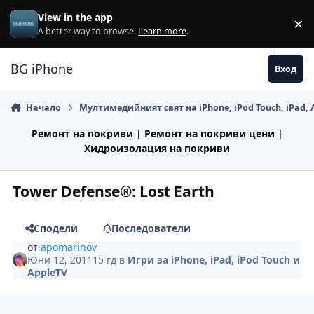
Премини към съдържанието
View in the app
×
Di
A better way to browse.
Learn more
.
BG iPhone
Вход
Начало
Мултимедийният свят на iPhone, iPod Touch, iPad, 
Ремонт на покриви | Ремонт на покриви цени |
Хидроизолация на покриви
Tower Defense®: Lost Earth
Сподели
Последователи
от
apomarinov
Юни 12, 2011
15 гд
в
Игри за iPhone, iPad, iPod Touch и
AppleTV