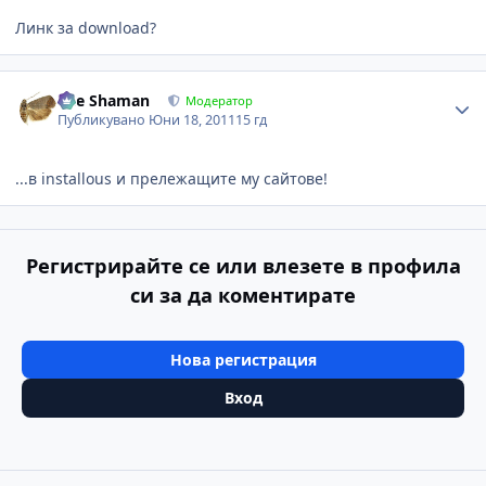
Линк за download?
Author stats
The Shaman
Модератор
Публикувано
Юни 18, 2011
15 гд
...в installous и прележащите му сайтове!
Регистрирайте се или влезете в профила
си за да коментирате
Нова регистрация
Вход