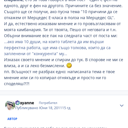
едното, друг е фен на другото. Причините са без значение.
Същото ще се получи, ако пусна тема "10 причини да се
откажем от Мерцедес E-класа в полза на Мерцедес GL".
И да, естествено изказвам мнение и го провъзгласявам от
моята камбанария. Ти от твоята, Пешо от неговата и т.н.
Обърни внимание все пак на следната част от поста ми:
...ако има 10 души, на които таблета да им върши
перфектна работа, ще има също толкова, които да са
запленени от "конкурента" му...
Изказах своето мнение и спирам до тук. В спорове не ми се
влиза, а и са леко безмислени.
пп. Всъщност не разбрах едно: написаната тема е твое
мнение или си го копирал отнякъде и просто ни го
споделяш?!?!
Author stats
chayanne
Потребител
Публикувано
Юни 18, 2011
15 гд
АВТОР