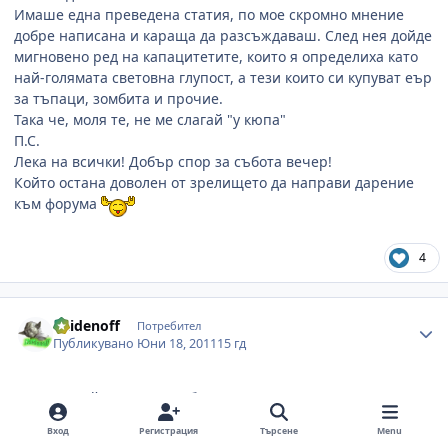
Имаше една преведена статия, по мое скромно мнение
добре написана и караща да разсъждаваш. След нея дойде
мигновено ред на капацитетите, които я определиха като
най-голямата световна глупост, а тези които си купуват еър
за тъпаци, зомбита и прочие.
Така че, моля те, не ме слагай "у кюпа"
П.С.
Лека на всички! Добър спор за събота вечер!
Който остана доволен от зрелището да направи дарение
към форума
4
Author stats
naidenoff
Потребител
Публикувано
Юни 18, 2011
15 гд
Деде
че кой говори за теб...Прочетох мненията на всички и
се аргументирах с бутона
Благодари
.
Вход
Регистрация
Търсене
Menu
Винаги когато се опре до Windows базирани системи,