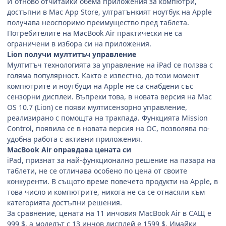
И отново отчитайки обема приложения за компютри,
достъпни в Mac App Store, ултратънкият ноутбук на Apple
получава неоспоримо преимущество пред таблета.
Потребителите на MacBook Air практически не са
ограничени в избора си на приложения.
Lion получи мултитъч управление
Мултитъч технологията за управление на iPad се ползва с
голяма популярност. Както е известно, до този момент
компютрите и ноутбуци на Apple не са снабдени със
сензорни дисплеи. Въпреки това, в новата версия на Mac
OS 10.7 (Lion) се появи мултисензорно управление,
реализирано с помощта на тракпада. Функцията Mission
Control, появила се в новата версия на ОС, позволява по-
удобна работа с активни приложения.
MacBook Air оправдава цената си
iPad, признат за най-функционално решение на пазара на
таблети, не се отличава особено по цена от своите
конкуренти. В същото време повечето продукти на Apple, в
това число и компютрите, никога не са се отнасяли към
категорията достъпни решения.
За сравнение, цената на 11 инчовия MacBook Air в САЩ е
999 $, а моделът с 13 инчов дисплей е 1599 $. Имайки