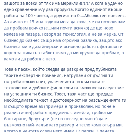
защото за всеки от тях има мераклии!?!?!? А кога е удачно
едно сравнение м/у два продукта. Когато единият върши
работа на 100 човека, а другият на 0....Абсолютен нонсенс.
Аз лично от 15-ина години мога да кажа, че си позволявам
да пробвам всичко (е...или почти всичко) де що ново
излезе на пазара. Говоря за технология, а не за марка. От
бизнес до бизнес също има огромна разлика, защото ако
бизнеса ми е дизайнерски и основно работя с фотошоп и
корел за никакъв таблет няма да ми хрумне да пробвам, а
камо ли да работя с него.
Това е пасаж, който следва да разкрие пред публиката
твоите експертни познания, натрупани от дългия ти
потребителски опит, увлечението ти към новите
технологии и добрите финансови възможности следствие
на успешния ти бизнес. Тоест, тази част ще придаде
необходимата тежест и достоверност на разсъжденията ти.
В същото време аз (примера е произволен, но поне е
реалистичен) работя предимно с имейли, трябва ми
банкиране, браузър и (не на последно място) да е
възможно най-малък като размер и тегло компютъра ми.
Когато в чантата освен него имам 12 папки, 3 печата,