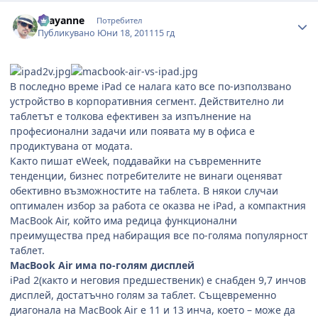
Author stats
chayanne
Потребител
Публикувано
Юни 18, 2011
15 гд
В последно време iPad се налага като все по-използвано
устройство в корпоративния сегмент. Действително ли
таблетът е толкова ефективен за изпълнение на
професионални задачи или появата му в офиса е
продиктувана от модата.
Както пишат eWeek, поддавайки на съвременните
тенденции, бизнес потребителите не винаги оценяват
обективно възможностите на таблета. В някои случаи
оптимален избор за работа се оказва не iPad, а компактния
MacBook Air, който има редица функционални
преимущества пред набиращия все по-голяма популярност
таблет.
MacBook Air има по-голям дисплей
iPad 2(както и неговия предшественик) е снабден 9,7 инчов
дисплей, достатъчно голям за таблет. Същевременно
диагонала на MacBook Air е 11 и 13 инча, което – може да