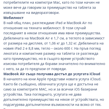
потребителите на компютри Mac, като по този начин не
може вече да говорим за преимущество на таблета за
извършване на видеоразговори.
Мобилност
В най-общ план, разглеждаме iPad и MacBook Air по
отношение на тяхната мобилност. В този случай
последният в някои отношения има явни преимущества.
Дебелината на MacBook Air е 1,7 см, а теглото в зависимост
от размера на дисплея, от 1,06 кг до 1,32 кг. Дебелината на
новия iPad 2 е 8,8 мм, тегло – около 600 г. На пръв поглед
лекотата и компактния размер на таблета се разглежда
като преимущество, но в същото време устройството
изисква потребителя да борави значително по-внимателно
с него, за да го предпази от повреди.
MacBook Air също получава достъп до услугата iCloud
В началото на юни Apple представи новата услуга iCloud.
Както бе съобщено, облачната услуга ще е достъпна не
само за компютрите МАС, но и за всички iOS базирани
устройства. Така погледнато, услугата не дава
допълнително преимущество на някое от устройствата, но
подсигурява допълнителни възможности на всяко от тях.