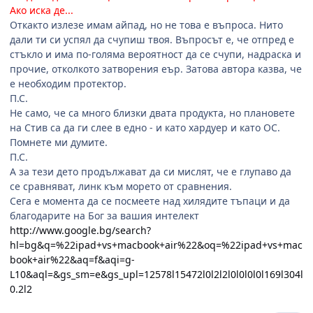
Ако иска де...
Откакто излезе имам айпад, но не това е въпроса. Нито
дали ти си успял да счупиш твоя. Въпросът е, че отпред е
стъкло и има по-голяма вероятност да се счупи, надраска и
прочие, отколкото затворения еър. Затова автора казва, че
е необходим протектор.
П.С.
Не само, че са много близки двата продукта, но плановете
на Стив са да ги слее в едно - и като хардуер и като ОС.
Помнете ми думите.
П.С.
А за тези дето продължават да си мислят, че е глупаво да
се сравняват, линк към морето от сравнения.
Сега е момента да се посмеете над хилядите тъпаци и да
благодарите на Бог за вашия интелект
http://www.google.bg/search?
hl=bg&q=%22ipad+vs+macbook+air%22&oq=%22ipad+vs+mac
book+air%22&aq=f&aqi=g-
L10&aql=&gs_sm=e&gs_upl=12578l15472l0l2l2l0l0l0l0l169l304l
0.2l2