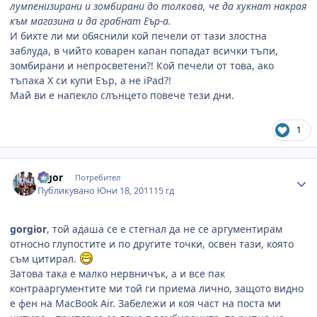
лумпенизирани и зомбирани до толкова, че да хукнат накрая
към магазина и да грабнат Еър-а.
И бихте ли ми обяснили кой печели от тази злостна
заблуда, в чийто коварен капан попадат всички тъпи,
зомбирани и непросветени?! Кой печели от това, ако
тъпака Х си купи Еър, а не iPad?!
Май ви е напекло слънцето повече тези дни.
1
Author stats
algor
Потребител
Публикувано
Юни 18, 2011
15 гд
gorgior
, той адаша се е стегнал да не се аргументирам
относно глупостите и по другите точки, освен тази, която
съм цитирал.
Затова така е малко нервничък, а и все пак
контрааргументите ми той ги приема лично, защото видно
е фен на MacBook Air. Забележи и коя част на поста ми