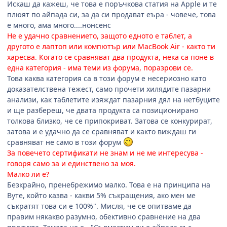
Искаш да кажеш, че това е поръчкова статия на Apple и те
плюят по айпада си, за да си продават еъра - човече, това
е много, ама много....нонсенс
Не е удачно сравнението, защото едното е таблет, а
другото е лаптоп или компютър или MacBook Air - както ти
харесва. Когато се сравняват два продукта, нека са поне в
една категория - има теми из форума, поразрови се.
Това каква категория са в този форум е несериозно като
доказателствена тежест, само прочети хилядите пазарни
анализи, как таблетите изяждат пазарния дял на нетбуците
и ще разбереш, че двата продукта са позиционирано
толкова близко, че се припокриват. Затова се конкурират,
затова и е удачно да се сравняват и както виждаш ги
сравняват не само в този форум
За повечето сертификати не знам и не ме интересува -
говоря само за и единствено за моя.
Малко ли е?
Безкрайно, пренебрежимо малко. Това е на принципа на
Вуте, който казва - какви 5% съкращения, ако мен ме
съкратят това си е 100%". Мисля, че се опитваме да
правим някакво разумно, обективно сравнение на два