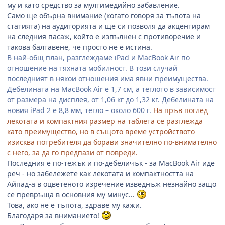
му и като средство за мултимедийно забавление.
Само ще обърна внимание (когато говоря за тъпота на
статията) на аудиторията и ще си позволя да акцентирам
на следния пасаж, който е изпълнен с противоречие и
такова балтавене, че просто не е истина.
В най-общ план, разглеждаме iPad и MacBook Air по
отношение на тяхната мобилност. В този случай
последният в някои отношения има явни преимущества.
Дебелината на MacBook Air е 1,7 см, а теглото в зависимост
от размера на дисплея, от 1,06 кг до 1,32 кг. Дебелината на
новия iPad 2 е 8,8 мм, тегло – около 600 г.
На пръв поглед
лекотата и компактния размер на таблета се разглежда
като преимущество, но в същото време устройството
изисква потребителя да борави значително по-внимателно
с него, за да го предпази от повреди.
Последния е по-тежък и по-дебеличък - за MacBook Air иде
реч - но забележете как лекотата и компактността на
Айпад-а в оцветеното изречение изведнъж незнайно защо
се превръща в основния му минус...
Това, ако не е тъпота, здраве му кажи.
Благодаря за вниманието!