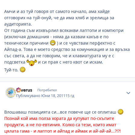
Амчи и аз туй говоря от самото начало, ама хайде
отговорих на туй-онуй, че да има хляб и зрелища за
аудиторията.
От година съм изхвърлил всякакви лаптопи и компютри
(изключая домашния - няма да казвам какъв е по
технически причини
) и се чувствам перфектно с
Айпад-а. Това е моето средство за комуникация и за връзка
със света, а да не говорим, че и клавиатурата му е с
подсветка
и си прая с него квот си искам.
Туй-то.
Author stats
Severus
Потребител
Публикувано
Юни 18, 2011
15 гд
Влошаваш позицията си...все повече ще се оплиташ
Познай кой има полза хората да купуват по-скъпите
продукти, а не по-евтиния. Колко са тези, които имат
цялата гама - и лаптоп и айпад и аймак и ай-ай-ай...?!?!