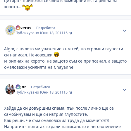
цитира - припозна се явно в зомбираните, та рипна на
хорото...
Author stats
Severus
Потребител
Публикувано
Юни 18, 2011
15 гд
Algor, с цялото ми уважение към теб, но огромни глупости
си написал. Нечовешки
И рипнах на хорото, не защото съм се припознал, а защото
омаловажи усилията на Chayanne.
Author stats
algor
Потребител
Публикувано
Юни 18, 2011
15 гд
Хайде да си довършим спама, пък после лично ще се
самобичувам и ще си изтрия глупостите.
Как реши, че съм омаловажил труда да момчето?!?!
Напротив - попитах го дали написаното е негово мнение