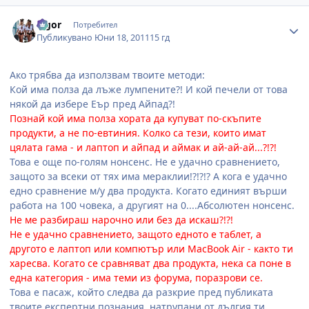
Author stats
algor
Потребител
Публикувано
Юни 18, 2011
15 гд
Ако трябва да използвам твоите методи:
Кой има полза да лъже лумпените?! И кой печели от това
някой да избере Еър пред Айпад?!
Познай кой има полза хората да купуват по-скъпите
продукти, а не по-евтиния. Колко са тези, които имат
цялата гама - и лаптоп и айпад и аймак и ай-ай-ай...?!?!
Това е още по-голям нонсенс. Не е удачно сравнението,
защото за всеки от тях има мераклии!?!?!? А кога е удачно
едно сравнение м/у два продукта. Когато единият върши
работа на 100 човека, а другият на 0....Абсолютен нонсенс.
Не ме разбираш нарочно или без да искаш?!?!
Не е удачно сравнението, защото едното е таблет, а
другото е лаптоп или компютър или MacBook Air - както ти
харесва. Когато се сравняват два продукта, нека са поне в
една категория - има теми из форума, поразрови се.
Това е пасаж, който следва да разкрие пред публиката
твоите експертни познания, натрупани от дългия ти