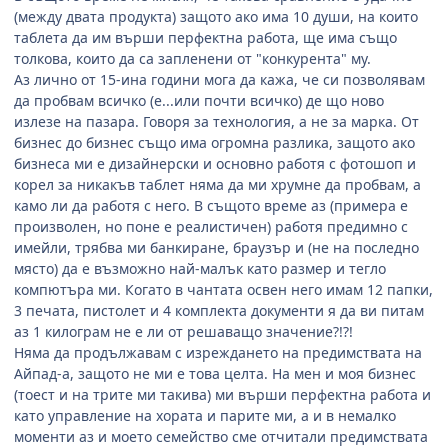
(между двата продукта) защото ако има 10 души, на които
таблета да им върши перфектна работа, ще има също
толкова, които да са запленени от "конкурента" му.
Аз лично от 15-ина години мога да кажа, че си позволявам
да пробвам всичко (е...или почти всичко) де що ново
излезе на пазара. Говоря за технология, а не за марка. От
бизнес до бизнес също има огромна разлика, защото ако
бизнеса ми е дизайнерски и основно работя с фотошоп и
корел за никакъв таблет няма да ми хрумне да пробвам, а
камо ли да работя с него. В същото време аз (примера е
произволен, но поне е реалистичен) работя предимно с
имейли, трябва ми банкиране, браузър и (не на последно
място) да е възможно най-малък като размер и тегло
компютъра ми. Когато в чантата освен него имам 12 папки,
3 печата, пистолет и 4 комплекта документи я да ви питам
аз 1 килограм не е ли от решаващо значение?!?!
Няма да продължавам с изреждането на предимствата на
Айпад-а, защото не ми е това целта. На мен и моя бизнес
(тоест и на трите ми такива) ми върши перфектна работа и
като управление на хората и парите ми, а и в немалко
моменти аз и моето семейство сме отчитали предимствата