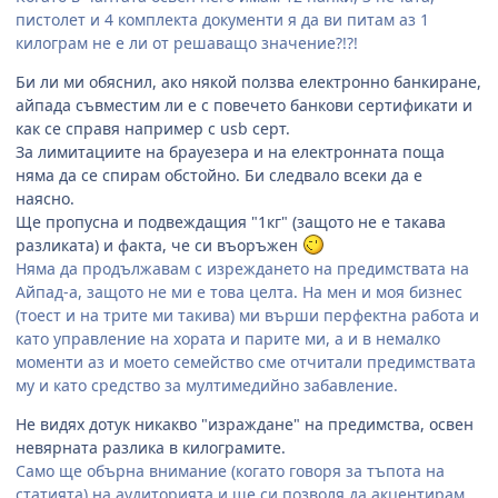
пистолет и 4 комплекта документи я да ви питам аз 1
килограм не е ли от решаващо значение?!?!
Би ли ми обяснил, ако някой ползва електронно банкиране,
айпада съвместим ли е с повечето банкови сертификати и
как се справя например с usb серт.
За лимитациите на брауезера и на електронната поща
няма да се спирам обстойно. Би следвало всеки да е
наясно.
Ще пропусна и подвеждащия "1кг" (защото не е такава
разликата) и факта, че си въоръжен
Няма да продължавам с изреждането на предимствата на
Айпад-а, защото не ми е това целта. На мен и моя бизнес
(тоест и на трите ми такива) ми върши перфектна работа и
като управление на хората и парите ми, а и в немалко
моменти аз и моето семейство сме отчитали предимствата
му и като средство за мултимедийно забавление.
Не видях дотук никакво "израждане" на предимства, освен
невярната разлика в килограмите.
Само ще обърна внимание (когато говоря за тъпота на
статията) на аудиторията и ще си позволя да акцентирам