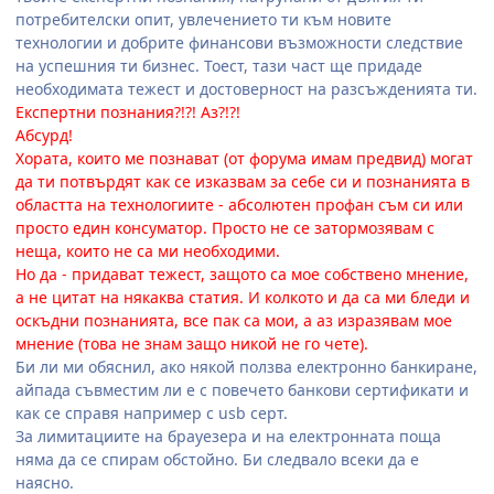
потребителски опит, увлечението ти към новите
технологии и добрите финансови възможности следствие
на успешния ти бизнес. Тоест, тази част ще придаде
необходимата тежест и достоверност на разсъжденията ти.
Експертни познания?!?! Аз?!?!
Абсурд!
Хората, които ме познават (от форума имам предвид) могат
да ти потвърдят как се изказвам за себе си и познанията в
областта на технологиите - абсолютен профан съм си или
просто един консуматор. Просто не се затормозявам с
неща, които не са ми необходими.
Но да - придават тежест, защото са мое собствено мнение,
а не цитат на някаква статия. И колкото и да са ми бледи и
оскъдни познанията, все пак са мои, а аз изразявам мое
мнение (това не знам защо никой не го чете).
Би ли ми обяснил, ако някой ползва електронно банкиране,
айпада съвместим ли е с повечето банкови сертификати и
как се справя например с usb серт.
За лимитациите на брауезера и на електронната поща
няма да се спирам обстойно. Би следвало всеки да е
наясно.