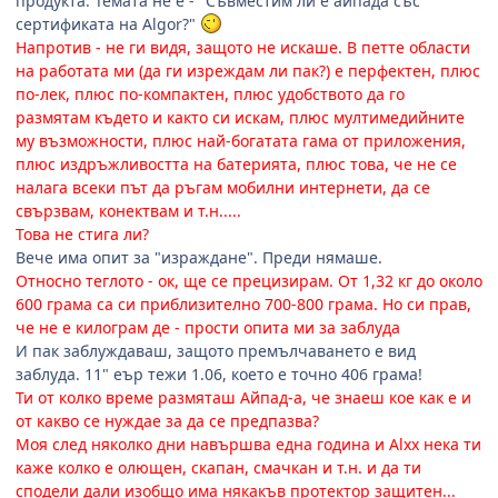
продукта. Темата не е - "Съвместим ли е айпада със
сертификата на Algor?"
Напротив - не ги видя, защото не искаше. В петте области
на работата ми (да ги изреждам ли пак?) е перфектен, плюс
по-лек, плюс по-компактен, плюс удобството да го
размятам където и както си искам, плюс мултимедийните
му възможности, плюс най-богатата гама от приложения,
плюс издръжливостта на батерията, плюс това, че не се
налага всеки път да ръгам мобилни интернети, да се
свързвам, конектвам и т.н.....
Това не стига ли?
Вече има опит за "израждане". Преди нямаше.
Относно теглото - ок, ще се прецизирам. От 1,32 кг до около
600 грама са си приблизително 700-800 грама. Но си прав,
че не е килограм де - прости опита ми за заблуда
И пак заблуждаваш, защото премълчаването е вид
заблуда. 11" еър тежи 1.06, което е точно 406 грама!
Ти от колко време размяташ Айпад-а, че знаеш кое как е и
от какво се нуждае за да се предпазва?
Моя след няколко дни навършва една година и Alxx нека ти
каже колко е олющен, скапан, смачкан и т.н. и да ти
сподели дали изобщо има някакъв протектор защитен...