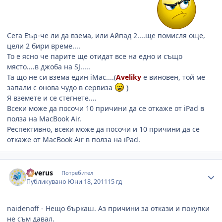
Сега Еър-че ли да взема, или Айпад 2....ще помисля още,
цели 2 бири време....
То е ясно че парите ще отидат все на едно и също
място....в джоба на SJ.....
Та що не си взема един iMac....(
Aveliky
е виновен, той ме
запали с онова чудо в сервиза
)
Я вземете и се стегнете....
Всеки може да посочи 10 причини да се откаже от iPad в
полза на MacBook Air.
Респективно, всеки може да посочи и 10 причини да се
откаже от MacBook Air в полза на iPad.
Author stats
Severus
Потребител
Публикувано
Юни 18, 2011
15 гд
naidenoff - Нещо бъркаш. Аз причини за откази и покупки
не съм давал.