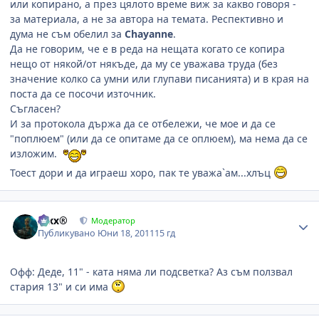
или копирано, а през цялото време виж за какво говоря -
за материала, а не за автора на темата. Респективно и
дума не съм обелил за
Chayanne
.
Да не говорим, че е в реда на нещата когато се копира
нещо от някой/от някъде, да му се уважава труда (без
значение колко са умни или глупави писанията) и в края на
поста да се посочи източник.
Съгласен?
И за протокола държа да се отбележи, че мое и да се
"поплюем" (или да се опитаме да се оплюем), ма нема да се
изложим.
Тоест дори и да играеш хоро, пак те уважа`ам...хлъц
Author stats
Alxx®
Модератор
Публикувано
Юни 18, 2011
15 гд
Офф: Деде, 11" - ката няма ли подсветка? Аз съм ползвал
стария 13" и си има