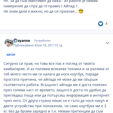
пп. За да съм обективен да кажа - аз работя (и нямам
намерение да спра да го правя) с Айпад-1.
Не знам дали е важно, но да си призная...
5
Author stats
chayanne
Потребител
Публикувано
Юни 18, 2011
15 гд
АВТОР
Сигурно си прав, но това все пак е поглед от твоята
камбанария. И аз ползвам всякаква техника и за разлика от
теб много често ми се налага да нося ноутбук, поради
простата причина, че айпада не може да ми свърши
съответната работа. Всъщност айпада ми е доста полезен
през голяма част от времето, защото е доста по удобно да
прегледаш поща или да потърсиш информация в интернет
чрез него. От друга страна някак си е тъпо да нося накуп и
двете устройства при положение, че само ноутбука ми е 3
кг. без да броим зарядно и т.н. Нямам претенции да съм