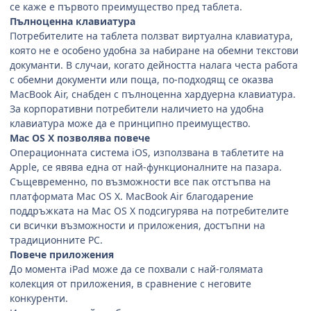
се каже е първото преимущество пред таблета.
Пълноценна клавиатура
Потребителите на таблета ползват виртуална клавиатура,
която не е особено удобна за набиране на обемни текстови
докуманти. В случаи, когато дейността налага честа работа
с обемни документи или поща, по-подходящ се оказва
MacBook Air, снабден с пълноценна хардуерна клавиатура.
За корпоративни потребители наличието на удобна
клавиатура може да е принципно преимущество.
Mac OS X позволява повече
Операционната система iOS, използвана в таблетите на
Apple, се явява една от най-функционалните на пазара.
Същевременно, по възможности все пак отстъпва на
платформата Mac OS X. MacBook Air благодарение
поддръжката на Mac OS X подсигурява на потребителите
си всички възможности и приложения, достъпни на
традиционните PС.
Повече приложения
До момента iPad може да се похвали с най-голямата
колекция от приложения, в сравнение с неговите
конкуренти.