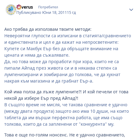
Author stats
Severus
Потребител
Публикувано
Юни 18, 2011
15 гд
Ако трябва да използвам твоите методи:
Невероятни глупости са изписани в статията/сравнението
и единствената и цел е да кажат на непросветените:
Купете си Макбук Еър без да обръщате внимание на
цената и няма да съжалявате.
Да, но това може да проработи при хора, които не са
пипали Айпад през живота си и в някаква степен са
лумпенизирани и зомбирани до толкова, че да хукнат
накрая към магазина и да грабнат Еър-а.
Кой има полза да лъже лумпените?! И кой печели от това
някой да избере Еър пред Айпад?!
В същото време не мисля, че такова сравнение е удачно
(между двата продукта) защото ако има 10 души, на които
таблета да им върши перфектна работа, ще има също
толкова, които да са запленени от "конкурента" му.
Това е още по-голям нонсенс. Не е удачно сравнението,