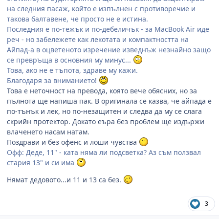
на следния пасаж, който е изпълнен с противоречие и
такова балтавене, че просто не е истина.
Последния е по-тежък и по-дебеличък - за MacBook Air иде
реч - но забележете как лекотата и компактността на
Айпад-а в оцветеното изречение изведнъж незнайно защо
се превръща в основния му минус...
Това, ако не е тъпота, здраве му кажи.
Благодаря за вниманието!
Това е неточност на превода, която вече обясних, но за
пълнота ще напиша пак. В оригинала се казва, че айпада е
по-тънък и лек, но по-незащитен и следва да му се слага
скрийн протектор. Докато еъра без проблем ще издържи
влаченето насам натам.
Поздрави и без офенс и лоши чувства
Офф: Деде, 11" - ката няма ли подсветка? Аз съм ползвал
стария 13" и си има
Нямат дедовото...и 11 и 13 са без.
3