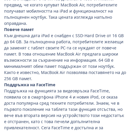
предвид, че когато купуват MacBook Air, потребителите
получават мобилността на iPad и функционалност на
пълноценен ноутбук. Така цената изглежда напълно
оправдана.
Повече памет
Към днешна дата iPad е снабден с SSD-Hard Drive от 16 GB
до 64 GB. За пълноценна работа, потребителите желаещи
да заменят с таблет своите РС-та се нуждаят от повече
памет. В това отношение MacBook Air предлага широки
възможности за съхранение на информация. 64 GB е
минималният обем памет поддържан от този ноутбук.
Както е известно, MacBook Air позволява поставянето на до
256 GB памет.
Поддръжка на FaceTime
Поддръжка на функцията за видеовръзка FaceTime,
появила се в смартфона iPhone 4 и новия iPod, се оказа
доста популярна сред техните потребители. Знаем, че в
първото поколение на таблета тази функция отсъства, но
вече във втората версия на устройството този недостатък
е отстранен, като с това печели допълнителна
привлекателност. Сега FaceTime е достъпна и за