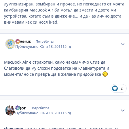
лумпенизиран, зомбиран и прочее, но погледнато от моята
камбанария MacBook Air би могъл да змести и двете ми
устройства, когато съм в движение... и да - аз лично доста
внимавам как си нося iPad.
Author stats
Severus
Потребител
Публикувано
Юни 18, 2011
15 гд
MacBook Air е страхотен, само чакам чичо Стив да
благоволи да му сложи подсветка на клавиатурата и
моментално се превръща в желана придобивка
2
Author stats
algor
Потребител
Публикувано
Юни 18, 2011
15 гд
chayanne
, ето за това говорех в моя пост - един е фен на