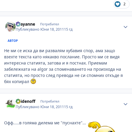
2
Author stats
chayanne
Потребител
Публикувано
Юни 18, 2011
15 гд
АВТОР
Не ми се иска да ви развалям хубавия спор, ама защо
взехте текста като някакво послание. Просто ми се видя
интересна статията, затова и я постнах. Приемам
забележката на algor за споменаването на произхода на
статията, но просто след превода не си спомних откъде я
бях копирал
Author stats
naidenoff
Потребител
Публикувано
Юни 18, 2011
15 гд
Офф.....в голяма дилема ме "пуснахте"...