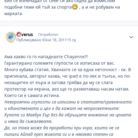
Бих се изненадал от себе си ако седна да измислям
подобни теми ей тъй за спорта
, а и не робувам на
марката.
Author stats
Severus
Потребител
Публикувано
Юни 18, 2011
15 гд
Ама какво го го нападнахте Chayanne?!
Гарантирано големите глупости се изписаха от вас.
Много хубава статия. Хванахте се за една неточност - ок. В
оригинала, авторът казва, че ipad е по-лек и тънък, но по-
незащитен от еъра и затова трябва да му се слага
протектор на екрана, ако ще го размотаваш насам натам.
Което си е самата истина.
Невероятни глупости са изписани в статията/сравнението
и единствената и цел е да кажат на непросветените:
Купете си Макбук Еър без да обръщате внимание на цената
и няма да съжалявате.
Да, но това може да проработи при хора, които не са
пипали Айпад през живота си и в някаква степен са