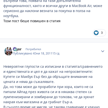
Въпреки това, появата на тази допълнителна
функционалност, както и всички други в MacBook Air, може
сериозно да наклони везната за покупка в полза на
ноутбука.
Този пост беше повишен в статия
3
Author stats
algor
Потребител
Публикувано
Юни 18, 2011
15 гд
Невероятни глупости са изписани в статията/сравнението
и единствената и цел е да кажат на непросветените:
Купете си Макбук Еър без да обръщате внимание на
цената и няма да съжалявате.
Да, но това може да проработи при хора, които не са
пипали Айпад през живота си и в някаква степен са
лумпенизирани и зомбирани до толкова, че да хукнат
накрая към магазина и да грабнат Еър-а.
В същото време не мисля, че такова сравнение е удачно