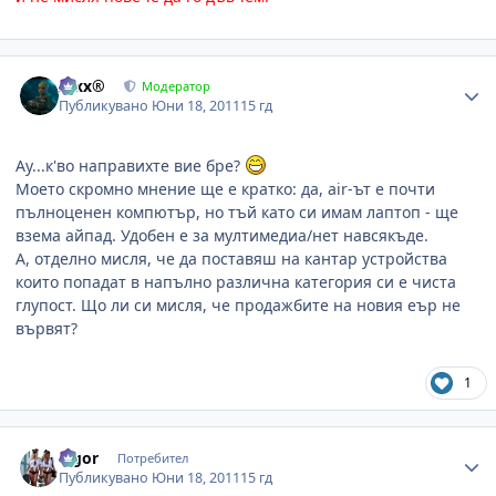
Author stats
Alxx®
Модератор
Публикувано
Юни 18, 2011
15 гд
Ау...к'во направихте вие бре?
Моето скромно мнение ще е кратко: да, air-ът е почти
пълноценен компютър, но тъй като си имам лаптоп - ще
взема айпад. Удобен е за мултимедиа/нет навсякъде.
А, отделно мисля, че да поставяш на кантар устройства
които попадат в напълно различна категория си е чиста
глупост. Що ли си мисля, че продажбите на новия еър не
вървят?
1
Author stats
algor
Потребител
Публикувано
Юни 18, 2011
15 гд