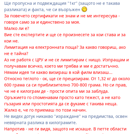
Ще пропусна и подвеждащия "1кг" (защото не е такава
разликата) и факта, че си въоръжен
За повечето сертификати не знам и не ме интересува -
говоря само за и единствено за моя.
Малко ли е?
Вие сте експертите и ще се произнесете за кои става и за
кои не.
Лимитация на електронната поща? За какво говориш, ако
не е тайна?
Аз не работя с ЦРУ и не се лимитирам с нищо. Изпращам и
получавам всичко, което ми трябва и ми е достатъчно.
Нямам идея ти какво визираш в кой филм влизаш...
Относно теглото - ок, ще се прецизирам. От 1,32 кг до около
600 грама са си приблизително 700-800 грама. Но си прав,
че не е килограм де - прости опита ми за заблуда.
Оръжието го споменавам просто като тежест, а не като
гъзария или простотията да се фукаме с такива неща.
Жалко е, че го приемаш по този начин.
Не видях дотук никакво "израждане" на предимства, освен
невярната разлика в килограмите.
Напротив - не ги видя, защото не искаше. В петте области