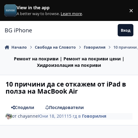
Премини към съдържанието
View in the app
×
Di
A better way to browse.
Learn more
.
BG iPhone
Вход
Начало
Свобода на Словото
Говорилня
10 причини 
Ремонт на покриви | Ремонт на покриви цени |
Хидроизолация на покриви
10 причини да се откажем от iPad в
полза на MacBook Air
Сподели
Последователи
от
chayanne
Юни 18, 2011
15 гд
в
Говорилня