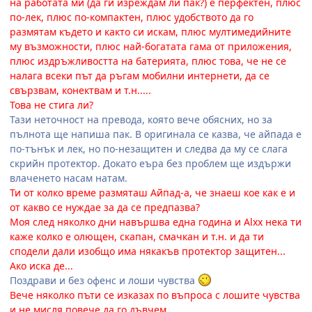
на работата ми (да ги изреждам ли пак?) е перфектен, плюс
по-лек, плюс по-компактен, плюс удобството да го
размятам където и както си искам, плюс мултимедийните
му възможности, плюс най-богатата гама от приложения,
плюс издръжливостта на батерията, плюс това, че не се
налага всеки път да ръгам мобилни интернети, да се
свързвам, конектвам и т.н.....
Това не стига ли?
Тази неточност на превода, която вече обясних, но за
пълнота ще напиша пак. В оригинала се казва, че айпада е
по-тънък и лек, но по-незащитен и следва да му се слага
скрийн протектор. Докато еъра без проблем ще издържи
влаченето насам натам.
Ти от колко време размяташ Айпад-а, че знаеш кое как е и
от какво се нуждае за да се предпазва?
Моя след няколко дни навършва една година и Alxx нека ти
каже колко е олющен, скапан, смачкан и т.н. и да ти
сподели дали изобщо има някакъв протектор защитен...
Ако иска де...
Поздрави и без офенс и лоши чувства
Вече няколко пъти се изказах по въпроса с лошите чувства
и не мисля повече да го дъвчем.