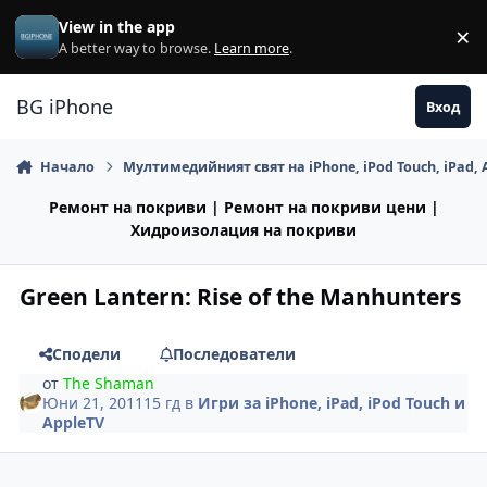
Премини към съдържанието
View in the app
×
Di
A better way to browse.
Learn more
.
BG iPhone
Вход
Начало
Мултимедийният свят на iPhone, iPod Touch, iPad, 
Ремонт на покриви | Ремонт на покриви цени |
Хидроизолация на покриви
Green Lantern: Rise of the Manhunters
Сподели
Последователи
от
The Shaman
Юни 21, 2011
15 гд
в
Игри за iPhone, iPad, iPod Touch и
AppleTV