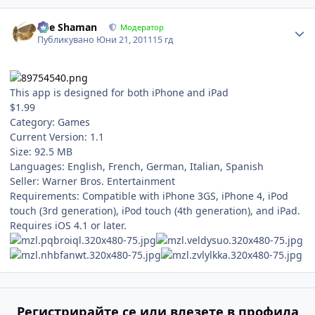
Author stats
The Shaman
Модератор
Публикувано
Юни 21, 2011
15 гд
This app is designed for both iPhone and iPad
$1.99
Category: Games
Current Version: 1.1
Size: 92.5 MB
Languages: English, French, German, Italian, Spanish
Seller: Warner Bros. Entertainment
Requirements: Compatible with iPhone 3GS, iPhone 4, iPod
touch (3rd generation), iPod touch (4th generation), and iPad.
Requires iOS 4.1 or later.
Регистрирайте се или влезете в профила