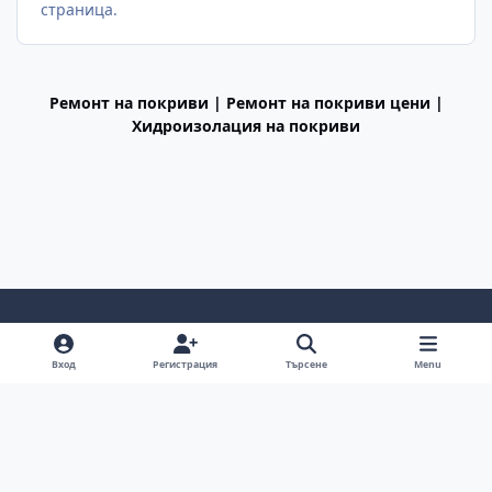
страница.
Ремонт на покриви | Ремонт на покриви цени |
Хидроизолация на покриви
Light Mode
Dark Mode
System Preference
f
Вход
Регистрация
Търсене
Menu
a
Декларация за поверителност
Cookies
c
BGiPhone © 2009 - 2026
Powered by
Invision Community
e
b
o