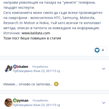
направи революция на пазара на "умните" телефони,
твърдят експерти.
Сега компанията може смело да съди всеки производител
на смартфони - включително HTC, Samsung, Motorola,
Research In Motion и Nokia, тъй като всички те използват
метода, описан в патента за извеждане на информация.
Източник:
www.kaldata.com
Този пост беше повишен в статия
4
Author stats
orbitalen
Потребител
Публикувано
Юни 23, 2011
15 гд
Иииии... отново се започва...
Author stats
copyman
Потребител
Публикувано
Юни 23, 2011
15 гд