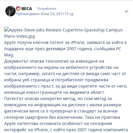
Author stats
LUBECA
Потребител
Публикувано
Юни 23, 2011
15 гд
Apple получи ключов патент за iPhone, заявката за който е
подадена още през декември 2007 година, съобщава PC
Mag.
Документът описва технология за извеждане на
изображението на екрана на мобилното устройство на
части, например, когато на дисплея се вижда само част от
избрана уеб страница и потребителят придвижва
изображението с пръст, за да види скритите части от него,
излизащи извън границите на видимата област.
Патентът описва конкретен метод, но този метод за
извеждане на информация на дисплеи с малки размери
фактически вече се е превърнал в стандарт за всички
сензорни смартфони без изключение. Така на практика
Apple патентова основната особеност на сензорния
интерфейс на iPhone, с който през 2007 година компанията