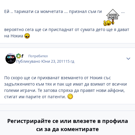
Ей .. тарикати са момчетата ... признал съм ги
...
вероятно сега ще си приспаднат от сумата дето ще я дават
на Нокиа
Author stats
slaf
Потребител
Публикувано
Юни 23, 2011
15 гд
По скоро ще си прихванат вземането от Нокия със
задължението към тях и пак ще имат да взимат от всички
големи играчи. Те затова спряха да правят нови айфони,
стигат им парите от патенти.
Регистрирайте се или влезете в профила
си за да коментирате