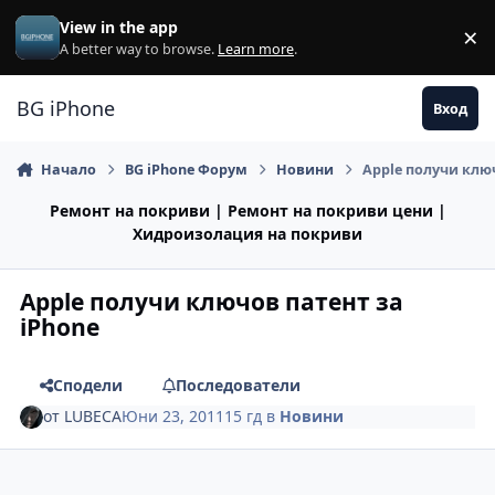
Премини към съдържанието
View in the app
×
Di
A better way to browse.
Learn more
.
BG iPhone
Вход
Начало
BG iPhone Форум
Новини
Apple получи ключ
Ремонт на покриви | Ремонт на покриви цени |
Хидроизолация на покриви
Apple получи ключов патент за
iPhone
Сподели
Последователи
от
LUBECA
Юни 23, 2011
15 гд
в
Новини