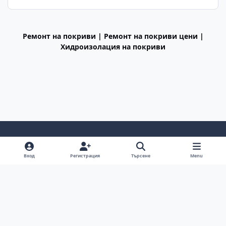
Ремонт на покриви | Ремонт на покриви цени |
Хидроизолация на покриви
Light Mode
Dark Mode
System Preference
f
Вход
Регистрация
Търсене
Menu
a
Декларация за поверителност
Cookies
c
BGiPhone © 2009 - 2026
Powered by
Invision Community
e
b
o
o