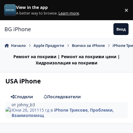
Премини към съдържанието
View in the app
×
Di
A better way to browse.
Learn more
.
BG iPhone
Вход
Начало
Apple Продукти
Всичко за iPhone
iPhone Тр
Ремонт на покриви | Ремонт на покриви цени |
Хидроизолация на покриви
USA iPhone
Сподели
Последователи
от
johny_b3
Юни 26, 2011
15 гд
в
iPhone Трикове, Проблеми,
Взаимопомощ