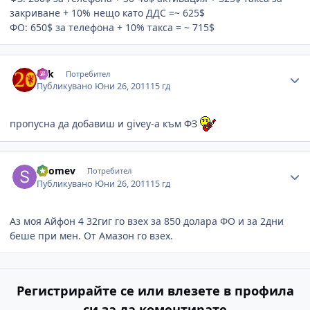
закриване + 10% нещо като ДДС =~ 625$
ФО: 650$ за телефона + 10% такса = ~ 715$
Author stats
eek
Потребител
Публикувано
Юни 26, 2011
15 гд
пропусна да добавиш и givey-a към ФЗ
Author stats
Shomev
Потребител
Публикувано
Юни 26, 2011
15 гд
Аз моя Айфон 4 32гиг го взех за 850 долара ФО и за 2дни
беше при мен. От Амазон го взех.
Регистрирайте се или влезете в профила
си за да коментирате