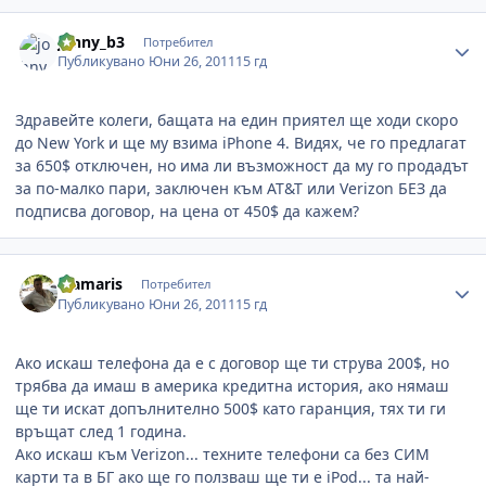
Author stats
johny_b3
Потребител
Публикувано
Юни 26, 2011
15 гд
Здравейте колеги, бащата на един приятел ще ходи скоро
до New York и ще му взима iPhone 4. Видях, че го предлагат
за 650$ отключен, но има ли възможност да му го продадът
за по-малко пари, заключен към AT&T или Verizon БЕЗ да
подписва договор, на цена от 450$ да кажем?
Author stats
diamaris
Потребител
Публикувано
Юни 26, 2011
15 гд
Ако искаш телефона да е с договор ще ти струва 200$, но
трябва да имаш в америка кредитна история, ако нямаш
ще ти искат допълнително 500$ като гаранция, тях ти ги
връщат след 1 година.
Ако искаш към Verizon... техните телефони са без СИМ
карти та в БГ ако ще го ползваш ще ти е iPod... та най-