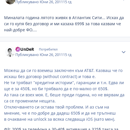
Публикувано
Юни 26, 2011
15 гд
Миналата година лятото живях в Атлантик Сити... Исках да
си го купя без договор и ми казаха 699$ за това казвам че
най-добре ФО....
Author stats
ThUnDeR
Потребител
Публикувано
Юни 26, 2011
15 гд
Можеш да си го вземеш заключен към AT&T. Казваш че го
искаш без договор (without contract) и това е.
Не ти трябват "кредитни истории", гаранции и т.н. Едва ли
ще е за 450$, но би трябвало да е по-малко от 650$.
Аз така си взех моя. Е, беше преди година, но не вярвам да
са се променили нещата.
Отключването си остава твой проблем. И аз съм на
мнение, че е по-добре да дадеш 650$ и да не тръпнеш
в очакване на unlock за всяка следваща iOS (като мен).
ФЗ: 200$ за телефона + 30-40$ активация + 325$ такса за