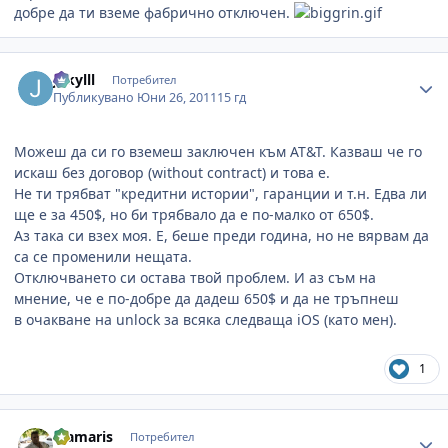
добре да ти вземе фабрично отключен.
Author stats
Jekylll
Потребител
Публикувано
Юни 26, 2011
15 гд
Можеш да си го вземеш заключен към AT&T. Казваш че го
искаш без договор (without contract) и това е.
Не ти трябват "кредитни истории", гаранции и т.н. Едва ли
ще е за 450$, но би трябвало да е по-малко от 650$.
Аз така си взех моя. Е, беше преди година, но не вярвам да
са се променили нещата.
Отключването си остава твой проблем. И аз съм на
мнение, че е по-добре да дадеш 650$ и да не тръпнеш
в очакване на unlock за всяка следваща iOS (като мен).
1
Author stats
diamaris
Потребител