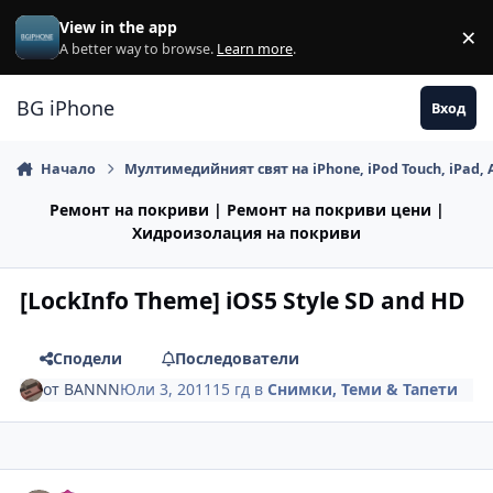
Премини към съдържанието
View in the app
×
Di
A better way to browse.
Learn more
.
BG iPhone
Вход
Начало
Мултимедийният свят на iPhone, iPod Touch, iPad, 
Ремонт на покриви | Ремонт на покриви цени |
Хидроизолация на покриви
[LockInfo Theme] iOS5 Style SD and HD
Сподели
Последователи
от
BANNN
Юли 3, 2011
15 гд
в
Снимки, Теми & Тапети
Author stats