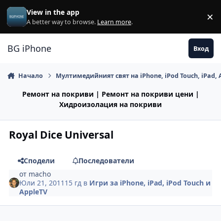
Премини към съдържанието
View in the app
×
Di
A better way to browse.
Learn more
.
BG iPhone
Вход
Начало
Мултимедийният свят на iPhone, iPod Touch, iPad, 
Ремонт на покриви | Ремонт на покриви цени |
Хидроизолация на покриви
Royal Dice Universal
Сподели
Последователи
от
macho
Юли 21, 2011
15 гд
в
Игри за iPhone, iPad, iPod Touch и
AppleTV