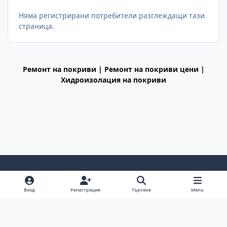
Няма регистрирани потребители разглеждащи тази
страница.
Ремонт на покриви | Ремонт на покриви цени |
Хидроизолация на покриви
Light Mode
Dark Mode
System Preference
f
Вход
Регистрация
Търсене
Menu
a
Декларация за поверителност
Cookies
c
BGiPhone © 2009 - 2026
Powered by
Invision Community
e