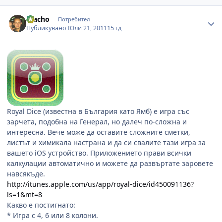
Author stats
macho
Потребител
Публикувано
Юли 21, 2011
15 гд
Royal Dice (известна в България като Ямб) е игра със
зарчета, подобна на Генерал, но далеч по-сложна и
интересна. Вече може да оставите сложните сметки,
листът и химикала настрана и да си свалите тази игра за
вашето iOS устройство. Приложението прави всички
калкулации автоматично и можете да развъртате заровете
навсякъде.
http://itunes.apple.com/us/app/royal-dice/id450091136?
ls=1&mt=8
Какво е постигнато:
* Игра с 4, 6 или 8 колони.