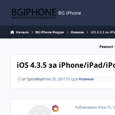
Премини към съдържанието
BG iPhone
Начало
BG iPhone Форум
Новини
iOS 4.3.5 за i
Ремонт 
iOS 4.3.5 за iPhone/iPad/i
от
SpiceBoy
Юли 25, 2011
15 гд
в
Новини
Публикувано
Юли 25, 