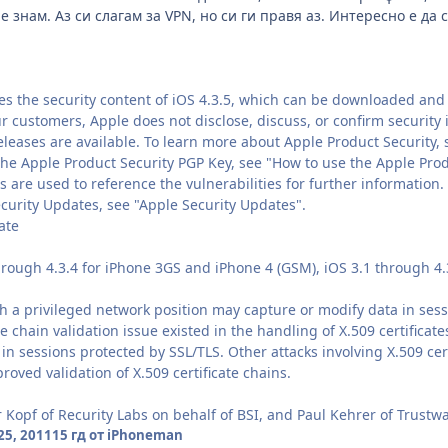
не знам. Аз си слагам за VPN, но си ги правя аз. Интересно е да
s the security content of iOS 4.3.5, which can be downloaded and 
ur customers, Apple does not disclose, discuss, or confirm security 
leases are available. To learn more about Apple Product Security, 
the Apple Product Security PGP Key, see "How to use the Apple Prod
 are used to reference the vulnerabilities for further information.
ecurity Updates, see "Apple Security Updates".
ate
through 4.3.4 for iPhone 3GS and iPhone 4 (GSM), iOS 3.1 through 4.3
th a privileged network position may capture or modify data in ses
ate chain validation issue existed in the handling of X.509 certifica
in sessions protected by SSL/TLS. Other attacks involving X.509 cert
ved validation of X.509 certificate chains.
 Kopf of Recurity Labs on behalf of BSI, and Paul Kehrer of Trustw
5, 2011
15 гд
от iPhoneman