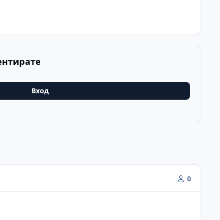
ентирате
Вход
0