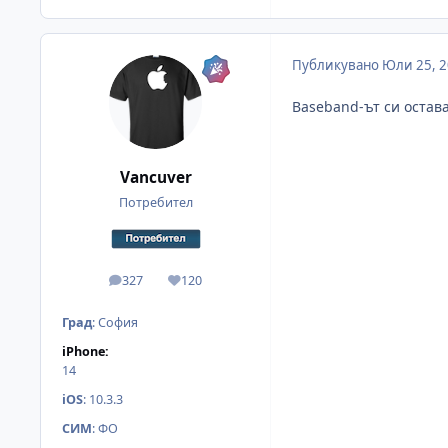
Публикувано
Юли 25, 
Baseband-ът си остава
Vancuver
Потребител
327
120
мнения
Reputation
Град
:
София
iPhone:
14
iOS
:
10.3.3
СИМ
:
ФО