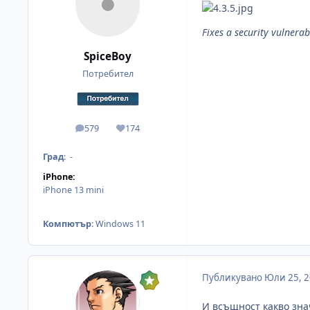
Fixes a security vulnerabi
SpiceBoy
Потребител
579
174
мнения
Reputation
Град
:
-
iPhone:
iPhone 13 mini
Компютър
:
Windows 11
Публикувано
Юли 25, 
И всъщност какво знач