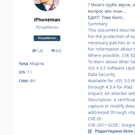
? Много грубо звучи, 
въпрос ако знае...
ЕДИТ: Това било..
iPhoneman
Summary
Потребител
This document describe
For the protection of o
necessary patches or re
For information about 
1,2k
432
мнения
Reputation
Where possible, CVE IDs
To learn about other S
Град
:
Мадрид
iOS 4.3.5 Software Upd
iOS
:
7.1
Data Security
Available for: iOS 3.0 
СИМ
:
ФО
through 4.3.4 for iPad
Impact: An attacker wi
Description: A certific
capture or modify data 
addressed through impro
CVE-ID
CVE-2011-0228 : Gregor
Редактирано
Юли 2