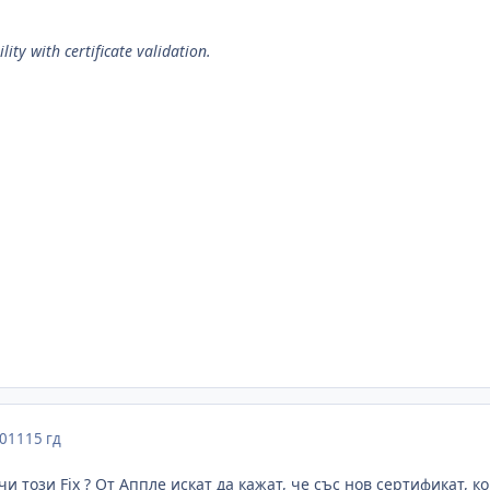
lity with certificate validation.
2011
15 гд
и този Fix ? От Аппле искат да кажат, че със нов сертификат,