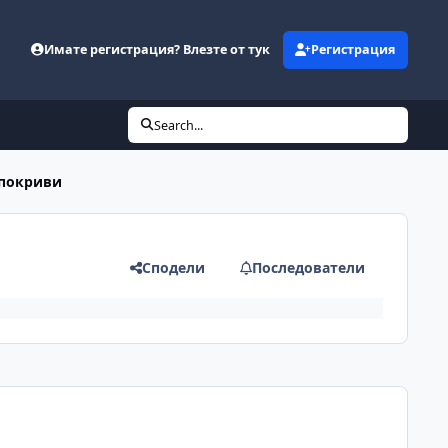
Имате регистрация? Влезте от тук
Регистрация
Search...
 покриви
Сподели
Последователи