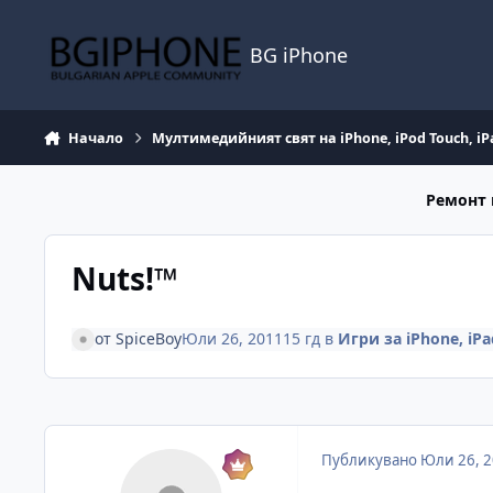
Премини към съдържанието
BG iPhone
Начало
Мултимедийният свят на iPhone, iPod Touch, iP
Ремонт 
Nuts!™
от
SpiceBoy
Юли 26, 2011
15 гд
в
Игри за iPhone, iPa
Публикувано
Юли 26, 