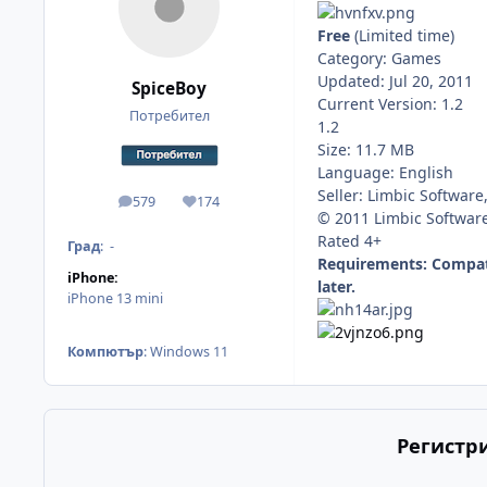
Free
(Limited time)
Category: Games
Updated: Jul 20, 2011
SpiceBoy
Current Version: 1.2
Потребител
1.2
Size: 11.7 MB
Language: English
Seller: Limbic Software,
579
174
мнения
Reputation
© 2011 Limbic Software
Rated 4+
Град
:
-
Requirements: Compatib
iPhone:
later.
iPhone 13 mini
Компютър
:
Windows 11
Регистр