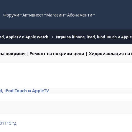
Форуми
Активност
Магазин
Абонаменти
ad, AppleTV и Apple Watch
Игри за iPhone, iPad, iPod Touch и Appl
на покриви | Ремонт на покриви цени | Хидроизолация на
d, iPod Touch и AppleTV
2011
15 гд