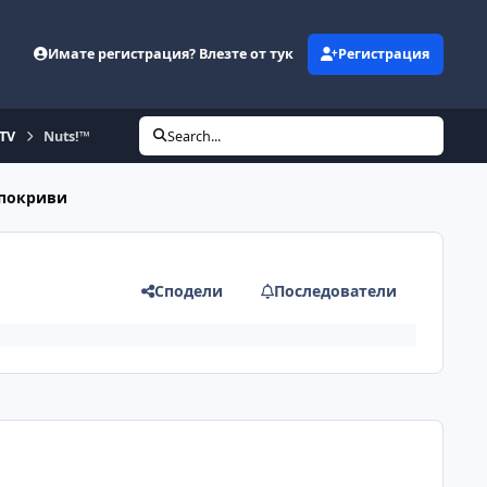
Имате регистрация? Влезте от тук
Регистрация
eTV
Nuts!™
Search...
 покриви
Сподели
Последователи