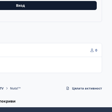
Вход
0
eTV
Nuts!™
Цялата активност
 покриви