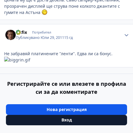
прозрачен дисплей ще струва поне колкото джантите с
гумите на Астъна
Author stats
vixfix
Потребител
Публикувано
Юли 29, 2011
15 гд
Не забравяй платинените "ленти". Едва ли са бонус.
Регистрирайте се или влезете в профила
си за да коментирате
Нова регистрация
Вход