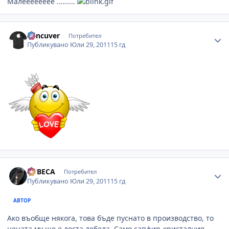
Малееееееее .........
Author stats
Vancuver
Потребител
Публикувано
Юли 29, 2011
15 гд
Author stats
LUBECA
Потребител
Публикувано
Юли 29, 2011
15 гд
АВТОР
Ако въобще някога, това бъде пуснато в производство, то
цената му ще е доста дебела. Само сапфир-кристалния,