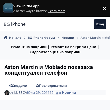
Премини към съдържанието
View in the app
×
Di
A better way to browse.
Learn more
.
BG iPhone
Вход
Начало
BG iPhone Форум
Новини
Aston Martin и M
Ремонт на покриви | Ремонт на покриви цени |
Хидроизолация на покриви
Aston Martin и Mobiado показаха
концептуален телефон
Сподели
Последователи
от
LUBECA
Юли 29, 2011
15 гд
в
Новини