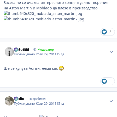
Засега не се очаква интересното концептуално творение
на Aston Martin и Mobiado да влезе в производство.
2
Author stats
Pe6o666
Модератор
Публикувано
Юли 29, 2011
15 гд
Ше се купува Астън, нема как
5
Author stats
cvalio
Потребител
Публикувано
Юли 29, 2011
15 гд