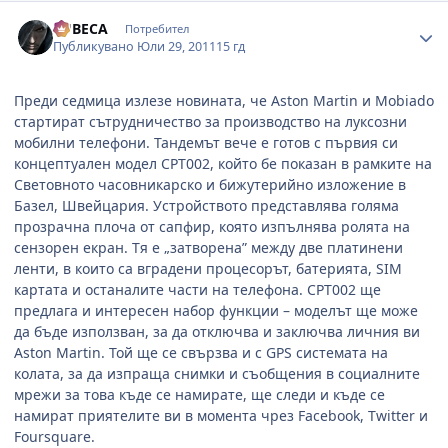
Author stats
LUBECA
Потребител
Публикувано
Юли 29, 2011
15 гд
Преди седмица излезе новината, че Aston Martin и Mobiado
стартират сътрудничество за производство на луксозни
мобилни телефони. Тандемът вече е готов с първия си
концептуален модел CPT002, който бе показан в рамките на
Световното часовникарско и бижутерийно изложение в
Базел, Швейцария. Устройството представлява голяма
прозрачна плоча от сапфир, която изпълнява ролята на
сензорен екран. Тя е „затворена” между две платинени
ленти, в които са вградени процесорът, батерията, SIM
картата и останалите части на телефона. CPT002 ще
предлага и интересен набор функции – моделът ще може
да бъде използван, за да отключва и заключва личния ви
Aston Martin. Той ще се свързва и с GPS системата на
колата, за да изпраща снимки и съобщения в социалните
мрежи за това къде се намирате, ще следи и къде се
намират приятелите ви в момента чрез Facebook, Twitter и
Foursquare.