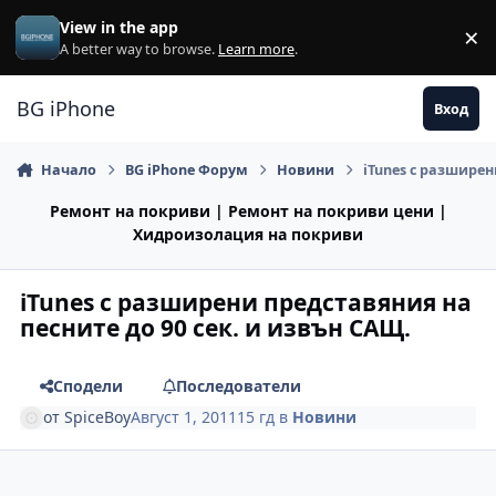
Премини към съдържанието
View in the app
×
Di
A better way to browse.
Learn more
.
BG iPhone
Вход
Начало
BG iPhone Форум
Новини
iTunes с разширен
Ремонт на покриви | Ремонт на покриви цени |
Хидроизолация на покриви
iTunes с разширени представяния на
песните до 90 сек. и извън САЩ.
Сподели
Последователи
от
SpiceBoy
Август 1, 2011
15 гд
в
Новини