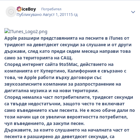
Author stats
SpiceBoy
Потребител
Публикувано
Август 1, 2011
15 гд
Apple разшири представянията на песните в iTunes от
тридесет на деветдесет секунди за слушане и от други
държави, след като преди седем месеца направи това
само за територията на САЩ.
Според интернет сайта 9to5Mac, действието на
компанията от Купертино, Калифорния е свързано с
това, че Apple работи върху договори със
звукозаписните компании за разпространение на
дигитална музика и на нови територии.
Според немалка част потребителите, тридесет секунди
са твърде недостатъчни, защото често те включват
само въведението към песента. Не е ясно обаче дали по
този начин ще се увеличи вероятността потребител,
чул въведението, да закупи песен.
Държавите, за които слушането на началната част от
песента е разширено до деветдесет секунди, са