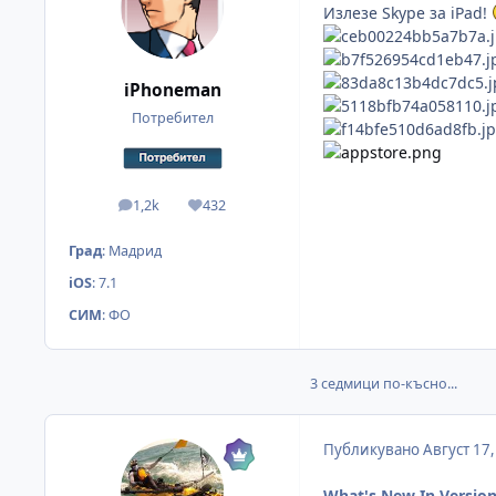
Излезе Skype за iPad!
iPhoneman
Потребител
1,2k
432
мнения
Reputation
Град
:
Мадрид
iOS
:
7.1
СИМ
:
ФО
3 седмици по-късно...
Публикувано
Август 17
What's New In Version