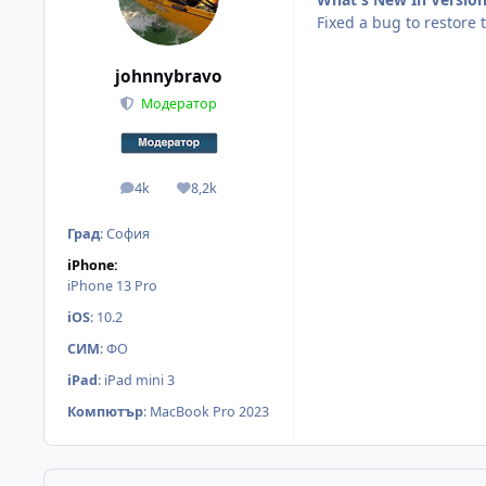
Fixed a bug to restore 
johnnybravo
Модератор
4k
8,2k
мнения
Reputation
Град
:
София
iPhone:
iPhone 13 Pro
iOS
:
10.2
СИМ
:
ФО
iPad
:
iPad mini 3
Компютър
:
MacBook Pro 2023