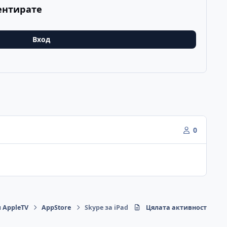
ентирате
Вход
0
и AppleTV
AppStore
Skype за iPad
Цялата активност