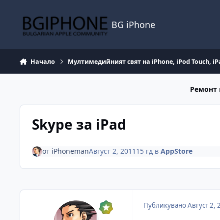
Премини към съдържанието
BG iPhone
Начало
Мултимедийният свят на iPhone, iPod Touch, iP
Ремонт 
Skype за iPad
от
iPhoneman
Август 2, 2011
15 гд
в
AppStore
Публикувано
Август 2, 