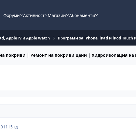
Форуми
Активност
Магазин
Абонаменти
ad, AppleTV и Apple Watch
Програми за iPhone, iPad и iPod Touch 
на покриви | Ремонт на покриви цени | Хидроизолация на
2011
15 гд