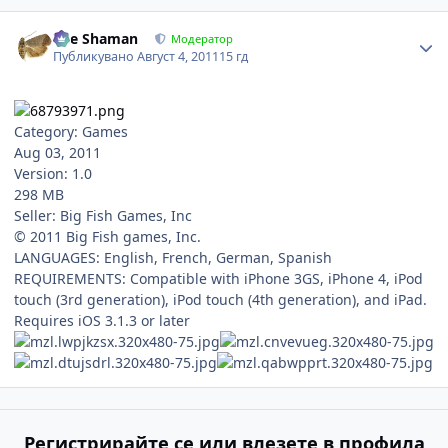
Author stats
The Shaman
Модератор
Публикувано
Август 4, 2011
15 гд
Category: Games
Aug 03, 2011
Version: 1.0
298 MB
Seller: Big Fish Games, Inc
© 2011 Big Fish games, Inc.
LANGUAGES: English, French, German, Spanish
REQUIREMENTS: Compatible with iPhone 3GS, iPhone 4, iPod
touch (3rd generation), iPod touch (4th generation), and iPad.
Requires iOS 3.1.3 or later
Регистрирайте се или влезете в профила