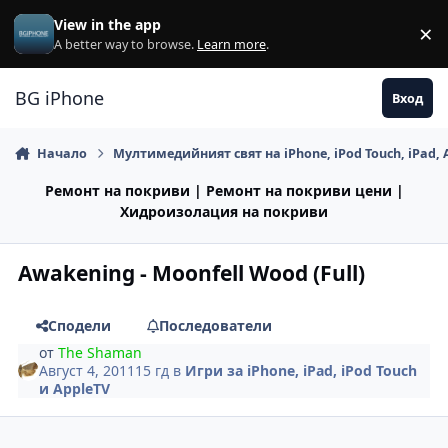
Премини към съдържанието
View in the app
×
Di
A better way to browse.
Learn more
.
BG iPhone
Вход
Начало
Мултимедийният свят на iPhone, iPod Touch, iPad, 
Ремонт на покриви | Ремонт на покриви цени |
Хидроизолация на покриви
Awakening - Moonfell Wood (Full)
Сподели
Последователи
от
The Shaman
Август 4, 2011
15 гд
в
Игри за iPhone, iPad, iPod Touch
и AppleTV