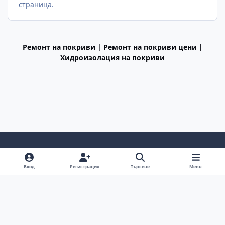
страница.
Ремонт на покриви | Ремонт на покриви цени |
Хидроизолация на покриви
Light Mode
Dark Mode
System Preference
f
Вход
Регистрация
Търсене
Menu
a
Декларация за поверителност
Cookies
c
BGiPhone © 2009 - 2026
Powered by
Invision Community
e
b
o