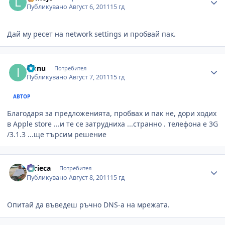
Публикувано
Август 6, 2011
15 гд
Дай му ресет на network settings и пробвай пак.
Author stats
iconu
Потребител
Публикувано
Август 7, 2011
15 гд
АВТОР
Благодаря за предложенията, пробвах и пак не, дори ходих
в Apple store ...и те се затрудниха ...странно . телефона е 3G
/3.1.3 ...ще търсим решение
Author stats
turieca
Потребител
Публикувано
Август 8, 2011
15 гд
Опитай да въведеш ръчно DNS-а на мрежата.