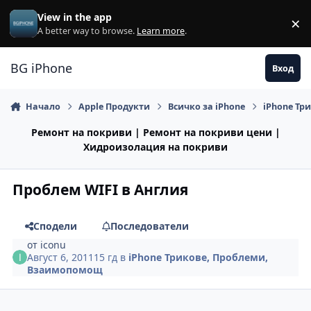
Премини към съдържанието
View in the app
×
Di
A better way to browse.
Learn more
.
BG iPhone
Вход
Начало
Apple Продукти
Всичко за iPhone
iPhone Тр
Ремонт на покриви | Ремонт на покриви цени |
Хидроизолация на покриви
Проблем WIFI в Англия
Сподели
Последователи
от
iconu
Август 6, 2011
15 гд
в
iPhone Трикове, Проблеми,
Взаимопомощ