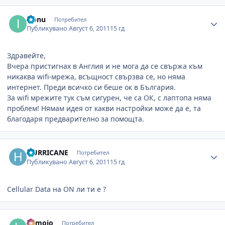
Author stats
iconu
Потребител
Публикувано
Август 6, 2011
15 гд
Здравейте,
Вчера пристигнах в Англия и не мога да се свържа към
никаква wifi-мрежа, всъщност свързва се, но няма
интернет. Преди всичко си беше ок в България.
За wifi мрежите тук съм сигурен, че са ОК, с лаптопа няма
проблем! Нямам идея от какви настройки може да е, та
благодаря предварително за помощта.
Author stats
HURRICANE
Потребител
Публикувано
Август 6, 2011
15 гд
Cellular Data на ON ли ти е ?
Author stats
liomojo
Потребител