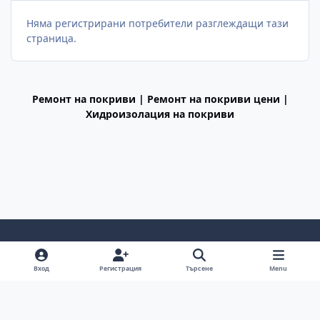
Няма регистрирани потребители разглеждащи тази
страница.
Ремонт на покриви | Ремонт на покриви цени |
Хидроизолация на покриви
Light Mode
Dark Mode
System Preference
f
Вход
Регистрация
Търсене
Menu
a
Декларация за поверителност
Cookies
c
BGiPhone © 2009 - 2026
Powered by
Invision Community
e