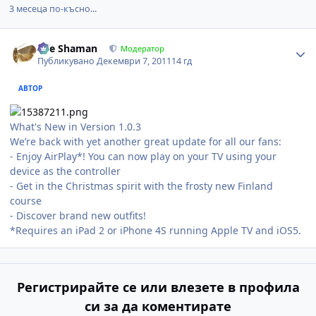
3 месеца по-късно...
Author stats
The Shaman
Модератор
Публикувано
Декември 7, 2011
14 гд
АВТОР
What's New in Version 1.0.3
We’re back with yet another great update for all our fans:
- Enjoy AirPlay*! You can now play on your TV using your
device as the controller
- Get in the Christmas spirit with the frosty new Finland
course
- Discover brand new outfits!
*Requires an iPad 2 or iPhone 4S running Apple TV and iOS5.
Регистрирайте се или влезете в профила
си за да коментирате