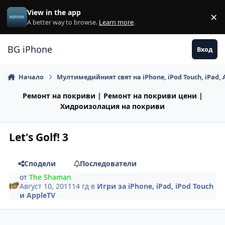
Премини към съдържанието
View in the app
×
Di
A better way to browse.
Learn more
.
BG iPhone
Вход
Начало
Мултимедийният свят на iPhone, iPod Touch, iPad, 
Ремонт на покриви | Ремонт на покриви цени |
Хидроизолация на покриви
Let's Golf! 3
Сподели
Последователи
от
The Shaman
Август 10, 2011
14 гд
в
Игри за iPhone, iPad, iPod Touch
и AppleTV