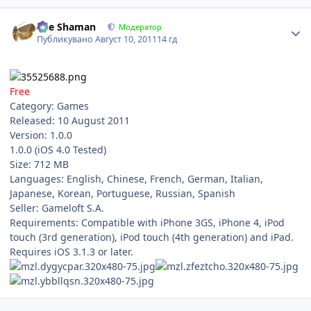
Author stats
The Shaman
Модератор
Публикувано
Август 10, 2011
14 гд
Free
Category: Games
Released: 10 August 2011
Version: 1.0.0
1.0.0 (iOS 4.0 Tested)
Size: 712 MB
Languages: English, Chinese, French, German, Italian,
Japanese, Korean, Portuguese, Russian, Spanish
Seller: Gameloft S.A.
Requirements: Compatible with iPhone 3GS, iPhone 4, iPod
touch (3rd generation), iPod touch (4th generation) and iPad.
Requires iOS 3.1.3 or later.