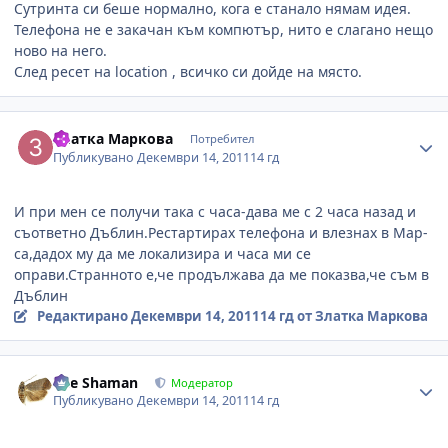
Сутринта си беше нормално, кога е станало нямам идея.
Телефона не е закачан към компютър, нито е слагано нещо
ново на него.
След ресет на location , всичко си дойде на място.
Author stats
Златка Маркова
Потребител
Публикувано
Декември 14, 2011
14 гд
И при мен се получи така с часа-дава ме с 2 часа назад и
съответно Дъблин.Рестартирах телефона и влезнах в Map-
са,дадох му да ме локализира и часа ми се
оправи.Странното е,че продължава да ме показва,че съм в
Дъблин
Редактирано
Декември 14, 2011
14 гд
от Златка Маркова
Author stats
The Shaman
Модератор
Публикувано
Декември 14, 2011
14 гд