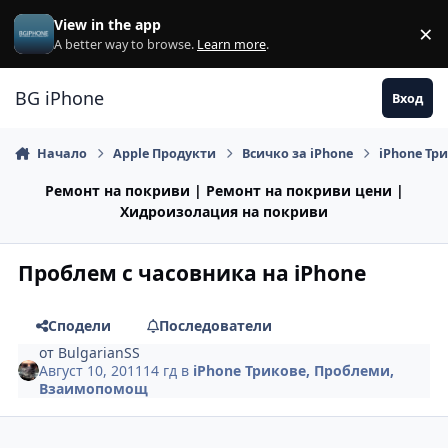
Премини към съдържанието
View in the app
×
Di
A better way to browse.
Learn more
.
BG iPhone
Вход
Начало
Apple Продукти
Всичко за iPhone
iPhone Тр
Ремонт на покриви | Ремонт на покриви цени |
Хидроизолация на покриви
Проблем с часовника на iPhone
Сподели
Последователи
от
BulgarianSS
Август 10, 2011
14 гд
в
iPhone Трикове, Проблеми,
Взаимопомощ