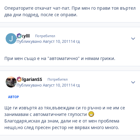
Операторите откачат чат-пат. При мен го прави тоя въртел
два дни подред, после се оправи.
Author stats
Jekylll
Потребител
Публикувано
Август 10, 2011
14 гд
При мен също е на "автоматично" и нямам грижи.
Author stats
BulgarianSS
Потребител
Публикувано
Август 10, 2011
14 гд
АВТОР
Ще ги извъртя аз тях,въвеждам си го ръчно и не им се
занимавам с автоматичните глупости
Благодаря,исках да знам, дали не е от мен проблема
нещо,но след пресен рестор не вярвах много много.