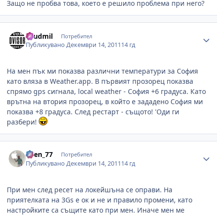
Защо не пробва това, което е решило проблема при него?
Author stats
Lyudmil
Потребител
Публикувано
Декември 14, 2011
14 гд
На мен пък ми показва различни температури за София
като вляза в Weather.app. В първият прозорец показва
спрямо gps сигнала, local weather - София +6 градуса. Като
врътна на втория прозорец, в който е зададено София ми
показва +8 градуса. След рестарт - същото! 'Оди ги
разбери!
Author stats
Asen_77
Потребител
Публикувано
Декември 14, 2011
14 гд
При мен след ресет на локейшъна се оправи. На
приятелката на 3Gs е ок и не и правило промени, като
настройките са същите като при мен. Иначе мен ме