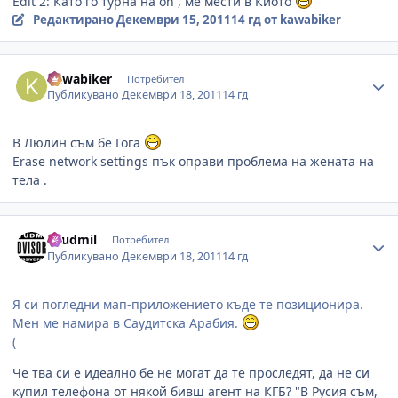
Edit 2: Като го турна на on , ме мести в Киото
Редактирано
Декември 15, 2011
14 гд
от kawabiker
Author stats
kawabiker
Потребител
Публикувано
Декември 18, 2011
14 гд
В Люлин съм бе Гога
Erase network settings пък оправи проблема на жената на
тела .
Author stats
Lyudmil
Потребител
Публикувано
Декември 18, 2011
14 гд
Я си погледни мап-приложението къде те позиционира.
Мен ме намира в Саудитска Арабия.
(
Че тва си е идеално бе не могат да те проследят, да не си
купил телефона от някой бивш агент на КГБ? "В Русия съм,