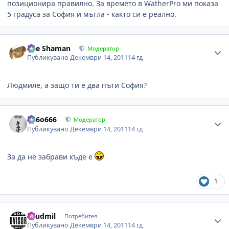
позиционира правилно. За времето в WatherPro ми показа
5 градуса за София и мъгла - както си е реално.
Author stats
The Shaman
Модератор
Публикувано
Декември 14, 2011
14 гд
Людмиле, а защо ти е два пъти София?
Author stats
Pe6o666
Модератор
Публикувано
Декември 14, 2011
14 гд
За да не забрави къде е
1
Author stats
Lyudmil
Потребител
Публикувано
Декември 14, 2011
14 гд