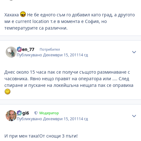
Хахаха
Не бе едното съм го добавил като град, а другото
ми е current location т.е в момента е София, но
температурите са различни.
Author stats
Asen_77
Потребител
Публикувано
Декември 15, 2011
14 гд
Днес около 15 часа пак се получи същото разминаване с
часовника. Явно нещо правят на оператора или .... След
спиране и пускане на локейшъна нещата пак се оправиха
Author stats
gogi6
Модератор
Публикувано
Декември 15, 2011
14 гд
И при мен така!От снощи 3 пъти!