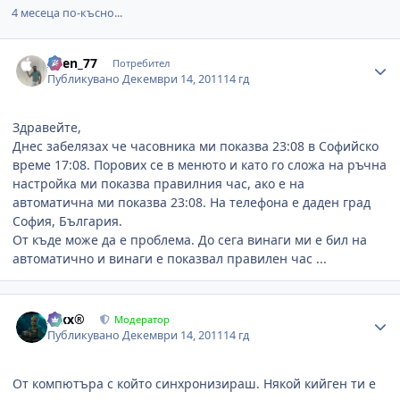
4 месеца по-късно...
Author stats
Asen_77
Потребител
Публикувано
Декември 14, 2011
14 гд
Здравейте,
Днес забелязах че часовника ми показва 23:08 в Софийско
време 17:08. Порових се в менюто и като го сложа на ръчна
настройка ми показва правилния час, ако е на
автоматична ми показва 23:08. На телефона е даден град
София, България.
От къде може да е проблема. До сега винаги ми е бил на
автоматично и винаги е показвал правилен час ...
Author stats
Alxx®
Модератор
Публикувано
Декември 14, 2011
14 гд
От компютъра с който синхронизираш. Някой кийген ти е