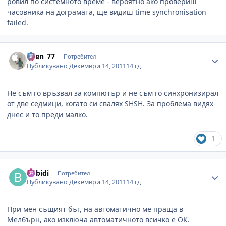
ровил по системното време - вероятно ако провериш
часовника на дограмата, ще видиш time synchronisation
failed.
Author stats
Asen_77
Потребител
Публикувано
Декември 14, 2011
14 гд
Не съм го връзвал за компютър и не съм го синхронизирал
от две седмици, когато си свалях SHSH. За проблема видях
днес и то преди малко.
1
Author stats
bobidi
Потребител
Публикувано
Декември 14, 2011
14 гд
При мен същият бъг, на автоматично ме праща в
Мелбърн, ако изключа автоматичното всичко е ОК.