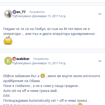
Author stats
Asen_77
Потребител
Публикувано
Декември 15, 2011
14 гд
Гледам че ти си на Глобул, аз съм на М-тел явно не е
оператора ... или пък и двата оператора едновременно
Author stats
kawabiker
Потребител
Публикувано
Декември 15, 2011
14 гд
Еб@си забавния бъг а
, мене ме върти около източното
крайбрежие на Обама .
Поне е глобално , а не е само у наща градина .
Auto set на off и няма грижа май .
Edit:
Потвърждавам Automatically set > off и няма грижа .