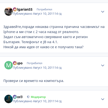
Author stats
BulgarianSS
Потребител
Публикувано
Август 10, 2011
14 гд
Здравейте,поради някаква странна причина часовникът на
Iphone-а ми стои с 2 часа назад от реалното.
Задал съм автоматично сверяване както и регион
България. Телефонът е JB на 4.1.
Някой да има идея от какво се е получило така?
Author stats
mupo
Потребител
Публикувано
Август 10, 2011
14 гд
Провери си времето на компютъра.
Author stats
Alxx®
Модератор
Публикувано
Август 10, 2011
14 гд