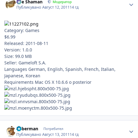
The Shaman
Модератор
Публикувано
Август 12, 2011
14 гд
Category: Games
$6.99
Released: 2011-08-11
Version: 1.0.0
Size: 99.0 MB
Seller: Gameloft S.A.
Languages German, English, Spanish, French, Italian,
Japanese, Korean
Requirements Mac OS X 10.6.6 o posterior
Author stats
Cyberman
Потребител
Публикувано
Август 13, 2011
14 гд