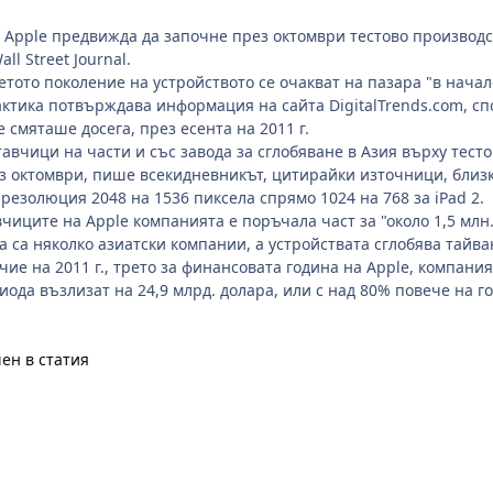
 Apple предвижда да започне през октомври тестово производст
ll Street Journal.
тото поколение на устройството се очакват на пазара "в начало
ктика потвърждава информация на сайта DigitalTrends.com, спо
е смяташе досега, през есента на 2011 г.
тавчици на части и със завода за сглобяване в Азия върху тест
з октомври, пише всекидневникът, цитирайки източници, близк
 резолюция 2048 на 1536 пиксела спрямо 1024 на 768 за iPad 2.
чиците на Apple компанията е поръчала част за "около 1,5 млн.
 са няколко азиатски компании, а устройствата сглобява тайванс
ие на 2011 г., трето за финансовата година на Apple, компани
ода възлизат на 24,9 млрд. долара, или с над 80% повече на г
ен в статия