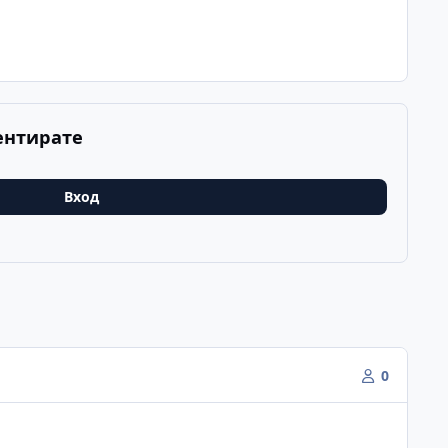
ентирате
Вход
0