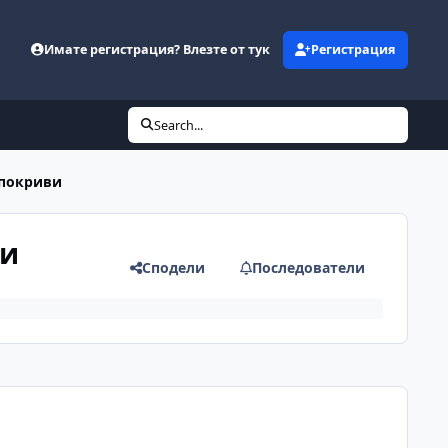
Имате регистрация? Влезте от тук
Регистрация
Search...
 покриви
ри
Сподели
Последователи