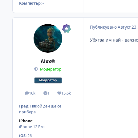
Компютър
:
-
Публикувано
Август 23
Убягва им най - важно
Alxx®
Модератор
16k
1
15,6k
мнения
Solutions
Reputation
Град
:
Някой ден ще се
прибера
iPhone:
iPhone 12 Pro
iOS
:
26