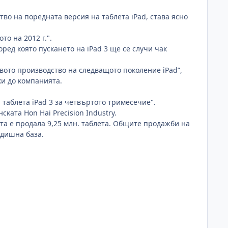
во на поредната версия на таблета iPad, става ясно
то на 2012 г.".
ред която пускането на iPad 3 ще се случи чак
овото производство на следващото поколение iPad”,
и до компанията.
 таблета iPad 3 за четвъртото тримесечие".
ката Hon Hai Precision Industry.
ята е продала 9,25 млн. таблета. Общите продажби на
одишна база.