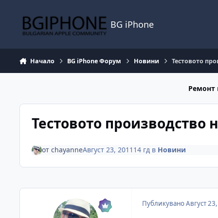
Премини към съдържанието
BG iPhone
Начало
BG iPhone Форум
Новини
Тестовото про
Ремонт 
Тестовото производство н
от
chayanne
Август 23, 2011
14 гд
в
Новини
Публикувано
Август 23