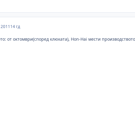
, 2011
14 гд
то: от октомври(според клюката), Hon-Hai мести производството 