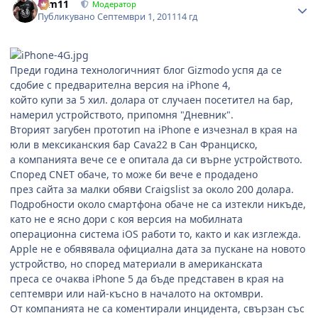
arm11
Модератор
Публикувано
Септември 1, 2011
14 гд
Преди година технологичният блог Gizmodo успя да се
сдобие с предварителна версия на iPhone 4,
който купи за 5 хил. долара от случаен посетител на бар,
намерил устройството, припомня "Дневник".
Вторият загубен прототип на iPhone е изчезнал в края на
юли в мексиканския бар Cava22 в Сан Франциско,
а компанията вече се е опитала да си върне устройството.
Според CNET обаче, то може би вече е продадено
през сайта за малки обяви Craigslist за около 200 долара.
Подробности около смартфона обаче не са изтекли никъде,
като не е ясно дори с коя версия на мобилната
операционна система iOS работи то, както и как изглежда.
Apple не е обявявала официална дата за пускане на новото
устройство, но според материали в американската
преса се очаква iPhone 5 да бъде представен в края на
септември или най-късно в началото на октомври.
От компанията не са коментирали инцидента, свързан със