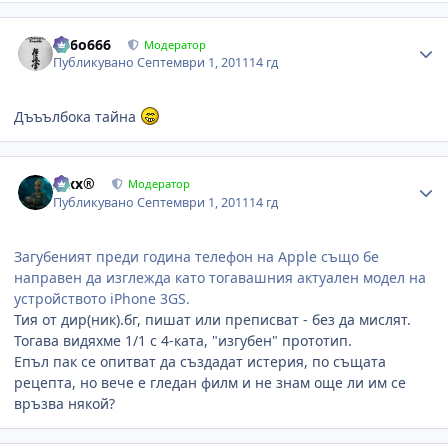
Author stats
Pe6o666
Модератор
Публикувано
Септември 1, 2011
14 гд
Дъъълбока тайна
Author stats
Alxx®
Модератор
Публикувано
Септември 1, 2011
14 гд
Загубеният преди година телефон на Apple също бе
направен да изглежда като тогавашния актуален модел на
устройството iPhone 3GS.
Тия от дир(ник).бг, пишат или преписват - без да мислят.
Тогава видяхме 1/1 с 4-ката, "изгубен" прототип.
Епъл пак се опитват да създадат истерия, по същата
рецепта, но вече е гледан филм и не знам още ли им се
връзва някой?