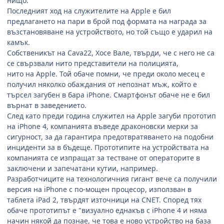
нищо.
Последният ход на служителите на Apple е бил
предлагането на пари в брой под формата на награда за
възстановяване на устройството, но той също е ударил на
камък.
Собственикът на Cava22, Хосе Вале, твърди, че с него не са
се свързвали нито представители на полицията,
нито на Apple. Той обаче помни, че преди около месец е
получил няколко обаждания от непознат мъж, който е
търсел загубен в бара iPhone. Смартфонът обаче не е бил
върнат в заведението.
След като преди година служител на Apple загуби прототип
на iPhone 4, компанията въведе драконовски мерки за
сигурност, за да гарантира предотвратяването на подобни
инциденти за в бъдеще. Прототипите на устройствата на
компанията се изпращат за тестване от операторите в
заключени и запечатани кутии, например.
Разработчиците на технологичния гигант вече са получили
версия на iPhone с по-мощен процесор, използван в
таблета iPad 2, твърдят източници на CNET. Според тях
обаче прототипът е "визуално еднакъв с iPhone 4 и няма
начин някой да познае, че това е ново устройство на база