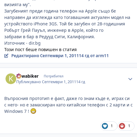
визията му".
Загубеният преди година телефон на Apple също бе
направен да изглежда като тогавашния актуален модел на
устройството iPhone 3GS. Той бе загубен от 28-годишния
Робърт Грей Пауъл, инженер в Apple, който го
забрави в бар в Редууд Сити, Калифорния.
Източник - dir.bg
Този пост беше повишен в статия
Редактирано
Септември 1, 2011
14 гд
от arm11
Author stats
kawabiker
Потребител
Публикувано
Септември 1, 2011
14 гд
Въпросния прототип е факт, даже го знам къде е, играх си
с него- но е замаскиран като китайски телефон с 2 карти и с
Windows 7 !
1
1