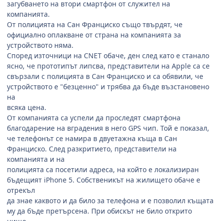
загубването на втори смартфон от служител на
компанията.
От полицията на Сан Франциско също твърдят, че
официално оплакване от страна на компанията за
устройството няма.
Според източници на CNET обаче, ден след като е станало
ясно, че прототипът липсва, представители на Apple са се
свързали с полицията в Сан Франциско и са обявили, че
устройството е "безценно" и трябва да бъде възстановено
на
всяка цена.
От компанията са успели да проследят смартфона
благодарение на вградения в него GPS чип. Той е показал,
че телефонът се намира в двуетажна къща в Сан
Франциско. След разкритието, представители на
компанията и на
полицията са посетили адреса, на който е локализиран
бъдещият iPhone 5. Собственикът на жилището обаче е
отрекъл
да знае каквото и да било за телефона и е позволил къщата
му да бъде претърсена. При обискът не било открито