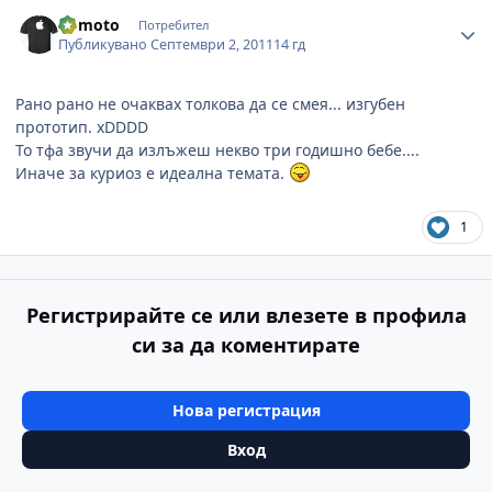
Author stats
uomoto
Потребител
Публикувано
Септември 2, 2011
14 гд
Рано рано не очаквах толкова да се смея... изгубен
прототип. xDDDD
То тфа звучи да излъжеш некво три годишно бебе....
Иначе за куриоз е идеална темата.
1
Регистрирайте се или влезете в профила
си за да коментирате
Нова регистрация
Вход