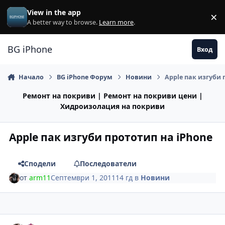
Премини към съдържанието
View in the app
×
Di
A better way to browse.
Learn more
.
BG iPhone
Вход
Начало
BG iPhone Форум
Новини
Apple пак изгуби 
Ремонт на покриви | Ремонт на покриви цени |
Хидроизолация на покриви
Apple пак изгуби прототип на iPhone
Сподели
Последователи
от
arm11
Септември 1, 2011
14 гд
в
Новини
Author stats