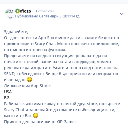
Author stats
Mafiozo
Потребител
Публикувано
Септември 3, 2011
14 гд
Здравейете,
От днес от всеки App Store може да си свалите безплатно
приложението Scary Chat. Много простичко приложение,
но с много интересна функция.
Представете си следната ситуация: решавате да си
початите с някой, започва чата и в подходящ момент
решавате да изпратите /scare и точно след натискане на
SEND, събеседникът Ви ще бъде приятно или неприятно
изненадан
Линкове към App Store:
USA
BG
Рабира се, ако имате акаунт в някой друг store, потърсете
Scary Chat и започвайте да плашите събеседниците си,
както и те Вас
Приятен ден на всички от GP Games.