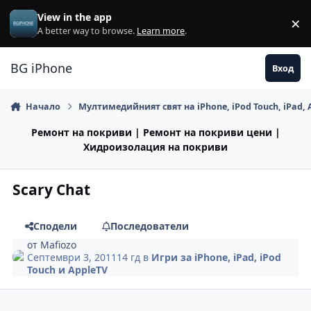
Премини към съдържанието
View in the app
×
Di
A better way to browse.
Learn more
.
BG iPhone
Вход
Начало
Мултимедийният свят на iPhone, iPod Touch, iPad, 
Ремонт на покриви | Ремонт на покриви цени |
Хидроизолация на покриви
Scary Chat
Сподели
Последователи
от
Mafiozo
Септември 3, 2011
14 гд
в
Игри за iPhone, iPad, iPod
Touch и AppleTV