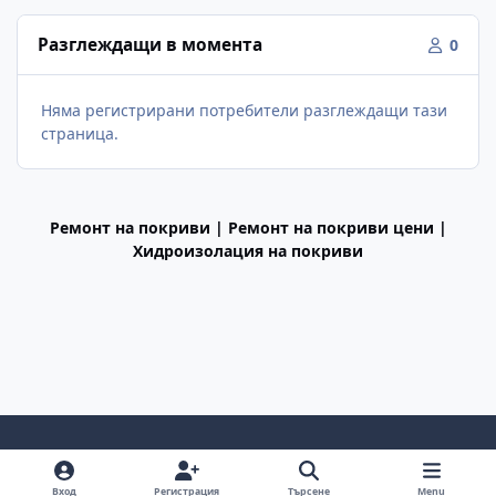
Разглеждащи в момента
0
Няма регистрирани потребители разглеждащи тази
страница.
Ремонт на покриви | Ремонт на покриви цени |
Хидроизолация на покриви
Light Mode
Dark Mode
System Preference
f
Вход
Регистрация
Търсене
Menu