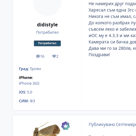
Не намерих друг подхо
Харесал съм една 3гс-
Никога не съм имал, с
До колкото разбрах пу
didistyle
съвсем леко и забели
Потребител
иОС му е 4.3.3 и ми к
Камерата си бачка до
Дава ми го за 280лв, 
Поздрави!
16
2
мнения
Reputation
Град
:
Троян
iPhone:
iPhone 3GS
iOS
:
5.0
СИМ
:
ФЗ
Публикувано
Септември