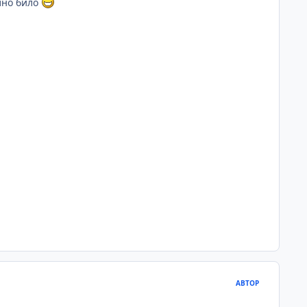
но било
АВТОР