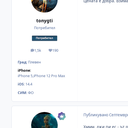
Цената е добра. Взима
tonygti
Потребител
1,5k
190
мнения
Reputation
Град
:
Плевен
iPhone:
iPhone 5,iPhone 12 Pro Max
iOS
:
14.4
СИМ
:
ФО
Публикувано
Септември
Хммм, джи пи ес - ът 