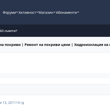
Форуми
Активност
Магазин
Абонаменти
3GS съвети?
на покриви | Ремонт на покриви цени | Хидроизолация на
 13, 2011
14 гд