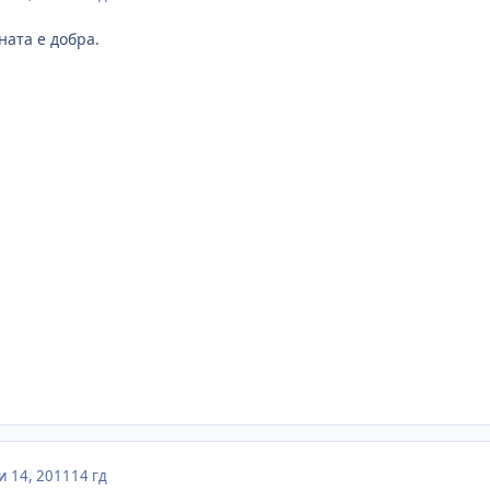
ната е добра.
 14, 2011
14 гд