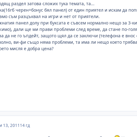
дящ раздел затова сложих тука темата, та...
ка(16гб черен+бонус бял панел) от един приятел и искам да поп
амо съм разцъквал на игри и нет от приятели.
кнатия панел долу при буксата е съвсем нормално нещо за 3-кит
жимо), дали ще ми прави проблеми след време, да стане по-гол
аза да не го ъпдейт, защото щял да се заключи (телефона е внос
волно, ви-фи също няма проблеми, та има ли нещо което трябва 
което мисля е добра цена?
 13, 2011
14 гд