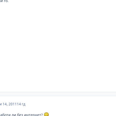
й го.
 14, 2011
14 гд
работи ли без интернет?