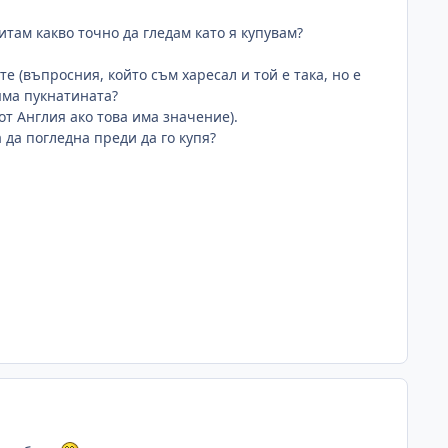
итам какво точно да гледам като я купувам?
е (въпросния, който съм харесал и той е така, но е
яма пукнатината?
 от Англия ако това има значение).
да погледна преди да го купя?