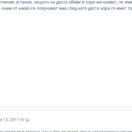
тление останах, защото на доста обяви и хора ми казват, че им
 знам от какво се получават ама след като доста хора го имат 
 13, 2011
14 гд
т около три години, едно 3gs от около две и нямам описания п