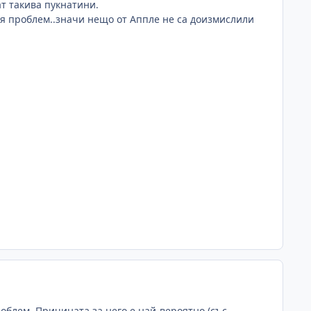
ат такива пукнатини.
тоя проблем..значи нещо от Аппле не са доизмислили
роблем. Причината за него е най-вероятно (със