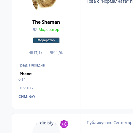
Това с "нормалната" 
The Shaman
Модератор
17,1k
11,9k
мнения
Reputation
Град
:
Пловдив
iPhone:
0,14
iOS
:
10.2
СИМ
:
ФО
Публикувано
Септември