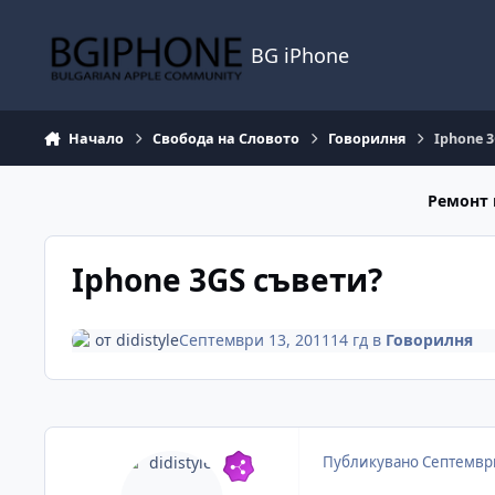
Премини към съдържанието
BG iPhone
Начало
Свобода на Словото
Говорилня
Iphone 
Ремонт 
Iphone 3GS съвети?
от
didistyle
Септември 13, 2011
14 гд
в
Говорилня
Публикувано
Септември