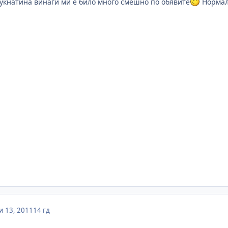
пукнатина винаги ми е било много смешно по обявите
Нормал
 13, 2011
14 гд