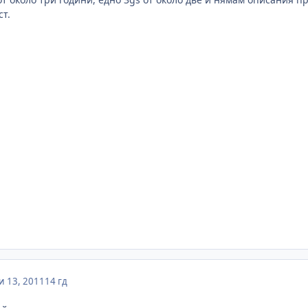
ст.
 13, 2011
14 гд