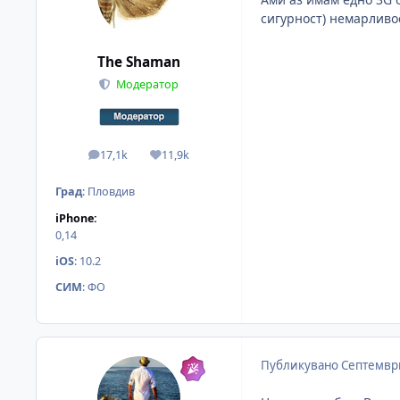
сигурност) немарливо
The Shaman
Модератор
17,1k
11,9k
мнения
Reputation
Град
:
Пловдив
iPhone:
0,14
iOS
:
10.2
СИМ
:
ФО
Публикувано
Септември