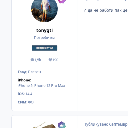
И да не работи пак це
tonygti
Потребител
1,5k
190
мнения
Reputation
Град
:
Плевен
iPhone:
iPhone 5,iPhone 12 Pro Max
iOS
:
14.4
СИМ
:
ФО
Публикувано
Септември