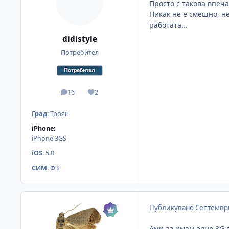
Просто с такова впеча
Никак не е смешно, не
работата...
didistyle
Потребител
16
2
мнения
Reputation
Град
:
Троян
iPhone:
iPhone 3GS
iOS
:
5.0
СИМ
:
ФЗ
Публикувано
Септември
Ами аз имам едно 3G о