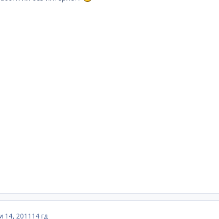
 14, 2011
14 гд