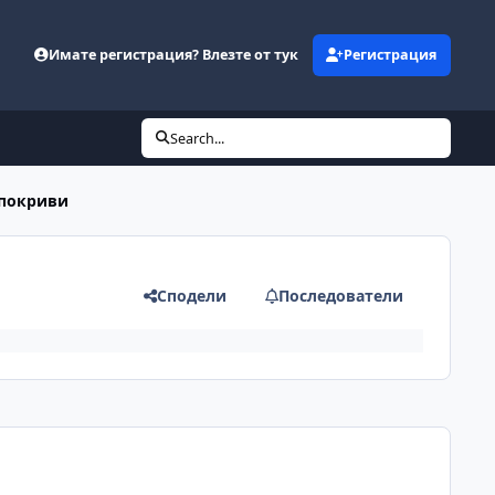
Имате регистрация? Влезте от тук
Регистрация
Search...
 покриви
Сподели
Последователи