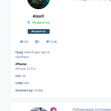
Alxx®
Модератор
16k
1
15,6k
мнения
Solutions
Reputation
Град
:
Някой ден ще се
прибера
iPhone:
iPhone 12 Pro
iOS
:
26
СИМ
:
ФО
Компютър
:
голям
Публикувано
Септември