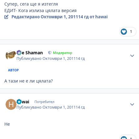
Супер, сега ще я изтегля
ЕДИТ- Кога излиза цялата версия
Редактирано
Октомври 1, 2011
14 гд
от hawai
1
Author stats
The Shaman
Модератор
Публикувано
Октомври 1, 2011
14 гд
АВТОР
А тази не е ли цялата?
Author stats
hawai
Потребител
Публикувано
Октомври 1, 2011
14 гд
Не