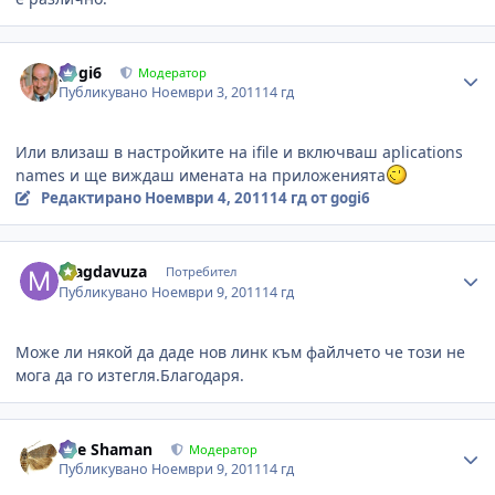
Author stats
gogi6
Модератор
Публикувано
Ноември 3, 2011
14 гд
Или влизаш в настройките на ifile и включваш aplications
names и ще виждаш имената на приложенията
Редактирано
Ноември 4, 2011
14 гд
от gogi6
Author stats
magdavuza
Потребител
Публикувано
Ноември 9, 2011
14 гд
Може ли някой да даде нов линк към файлчето че този не
мога да го изтегля.Благодаря.
Author stats
The Shaman
Модератор
Публикувано
Ноември 9, 2011
14 гд