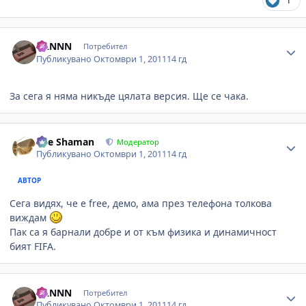
1
Author stats
BANNN
Потребител
Публикувано
Октомври 1, 2011
14 гд
За сега я няма никъде цялата версия. Ще се чака.
Author stats
The Shaman
Модератор
Публикувано
Октомври 1, 2011
14 гд
АВТОР
Сега видях, че е free, демо, ама през телефона толкова
виждам
Пак са я барнали добре и от към физика и динамичност
бият FIFA.
Author stats
BANNN
Потребител
Публикувано
Октомври 1, 2011
14 гд