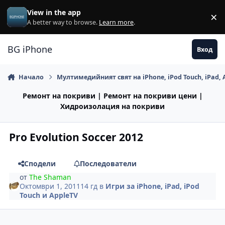
Премини към съдържанието
View in the app
×
Di
A better way to browse.
Learn more
.
BG iPhone
Вход
Начало
Мултимедийният свят на iPhone, iPod Touch, iPad, 
Ремонт на покриви | Ремонт на покриви цени |
Хидроизолация на покриви
Pro Evolution Soccer 2012
Сподели
Последователи
от
The Shaman
Октомври 1, 2011
14 гд
в
Игри за iPhone, iPad, iPod
Touch и AppleTV