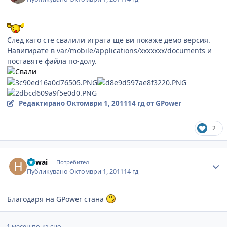
След като сте свалили играта ще ви покаже демо версия.
Навигирате в var/mobile/applications/xxxxxxx/documents и
поставяте файла по-долу.
Редактирано
Октомври 1, 2011
14 гд
от GPower
2
Author stats
hawai
Потребител
Публикувано
Октомври 1, 2011
14 гд
Благодаря на GPower стана
1 месец по-късно...