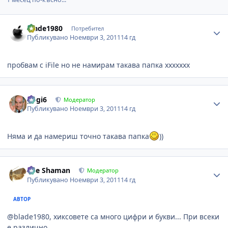
Author stats
blade1980
Потребител
Публикувано
Ноември 3, 2011
14 гд
пробвам с iFile но не намирам такава папка ххххххх
Author stats
gogi6
Модератор
Публикувано
Ноември 3, 2011
14 гд
Няма и да намериш точно такава папка
))
Author stats
The Shaman
Модератор
Публикувано
Ноември 3, 2011
14 гд
АВТОР
@blade1980, хиксовете са много цифри и букви... При всеки
е различно.