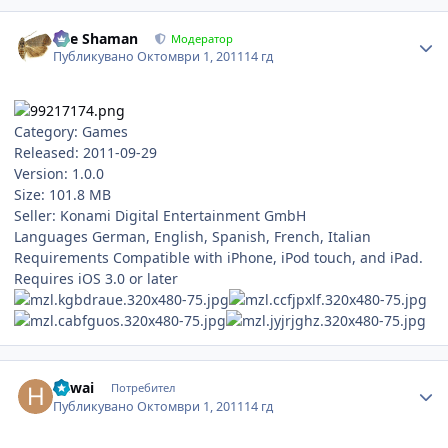
Author stats
The Shaman
Модератор
Публикувано
Октомври 1, 2011
14 гд
Category: Games
Released: 2011-09-29
Version: 1.0.0
Size: 101.8 MB
Seller: Konami Digital Entertainment GmbH
Languages German, English, Spanish, French, Italian
Requirements Compatible with iPhone, iPod touch, and iPad.
Requires iOS 3.0 or later
Author stats
hawai
Потребител
Публикувано
Октомври 1, 2011
14 гд