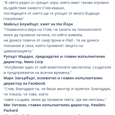
"В света рядко се срещат хора, които имат такова огромно
въздействие каквото Стив имаше,
последиците от което ще се усещат от много бъдещи
поколения"
Майкъл Блумбърг, кмет на Ню Йорк
"Пламенната вяра на Стив, че силата на технологиите
може да промени начина, по който живеем,
ни донесе повече от смартфони и iPad - тя ни донесе
познания и сила, които променят лицето на
цивилизацията."
Рупърт Мърдок, председател и главен изпълнителен
директор, News Corp
"Изгубихме един от най-влиятелните мислители, създатели
и предприемачи на всички времена."
Марк Закърбърг, основател и главен изпълнителен
директор на Facebook
"Стив, благодаря ти, че беше ментор и приятел. Благодаря,
че показа, че това, което
човек създава, може да промени света. Ще ми липсваш."
Мег Уитман, главен изпълнителен директор, Hewlett-
Packard