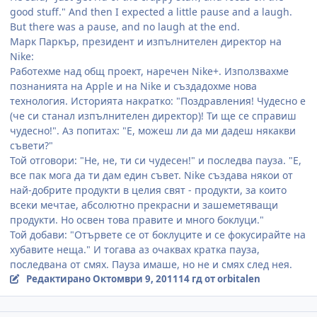
good stuff." And then I expected a little pause and a laugh.
But there was a pause, and no laugh at the end.
Марк Паркър, президент и изпълнителен директор на
Nike:
Работехме над общ проект, наречен Nike+. Използвахме
познанията на Apple и на Nike и създадохме нова
технология. Историята накратко: "Поздравления! Чудесно е
(че си станал изпълнителен директор)! Ти ще се справиш
чудесно!". Аз попитах: "Е, можеш ли да ми дадеш някакви
съвети?"
Той отговори: "Не, не, ти си чудесен!" и последва пауза. "Е,
все пак мога да ти дам един съвет. Nike създава някои от
най-добрите продукти в целия свят - продукти, за които
всеки мечтае, абсолютно прекрасни и зашеметяващи
продукти. Но освен това правите и много боклуци."
Той добави: "Отървете се от боклуците и се фокусирайте на
хубавите неща." И тогава аз очаквах кратка пауза,
последвана от смях. Пауза имаше, но не и смях след нея.
Редактирано
Октомври 9, 2011
14 гд
от orbitalen