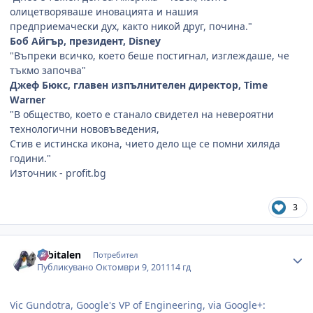
олицетворяваше иновацията и нашия
предприемачески дух, както никой друг, почина."
Боб Айгър, президент, Disney
"Въпреки всичко, което беше постигнал, изглеждаше, че
тъкмо започва"
Джеф Бюкс, главен изпълнителен директор, Time
Warner
"В общество, което е станало свидетел на невероятни
технологични нововъведения,
Стив е истинска икона, чието дело ще се помни хиляда
години."
Източник - profit.bg
3
Author stats
orbitalen
Потребител
Публикувано
Октомври 9, 2011
14 гд
Vic Gundotra, Google's VP of Engineering, via Google+: