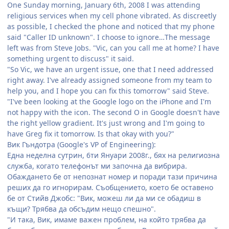
One Sunday morning, January 6th, 2008 I was attending
religious services when my cell phone vibrated. As discreetly
as possible, I checked the phone and noticed that my phone
said "Caller ID unknown". I choose to ignore…The message
left was from Steve Jobs. "Vic, can you call me at home? I have
something urgent to discuss" it said.
"So Vic, we have an urgent issue, one that I need addressed
right away. I've already assigned someone from my team to
help you, and I hope you can fix this tomorrow" said Steve.
"I've been looking at the Google logo on the iPhone and I'm
not happy with the icon. The second O in Google doesn't have
the right yellow gradient. It's just wrong and I'm going to
have Greg fix it tomorrow. Is that okay with you?"
Вик Гъндотра (Google's VP of Engineering):
Една неделна сутрин, 6ти Януари 2008г., бях на религиозна
служба, когато телефонът ми започна да вибрира.
Обаждането бе от непознат номер и поради тази причина
реших да го игнорирам. Съобщението, което бе оставено
бе от Стийв Джобс: "Вик, можеш ли да ми се обадиш в
къщи? Трябва да обсъдим нещо спешно".
"И така, Вик, имаме важен проблем, на който трябва да