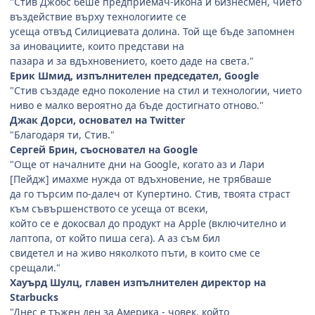
"Стив Джобс беше предприемач-икона и бизнесмен, чието
въздействие върху технологиите се
усеща отвъд Силициевата долина. Той ще бъде запомнен
за иновациите, които представи на
пазара и за вдъхновението, което даде на света."
Ерик Шмид, изпълнителен председател, Google
"Стив създаде едно поколение на стил и технологии, чието
ниво е малко вероятно да бъде достигнато отново."
Джак Дорси, основател на Twitter
"Благодаря ти, Стив."
Сергей Брин, съосновател на Google
"Още от началните дни на Google, когато аз и Лари
[Пейдж] имахме нужда от вдъхновение, не трябваше
да го търсим по-далеч от Купертино. Стив, твоята страст
към съвършенството се усеща от всеки,
който се е докосвал до продукт на Apple (включително и
лаптопа, от който пиша сега). А аз съм бил
свидетел и на живо няколкото пъти, в които сме се
срещали."
Хауърд Шулц, главен изпълнителен директор на
Starbucks
"Днес е тъжен ден за Америка - човек, който