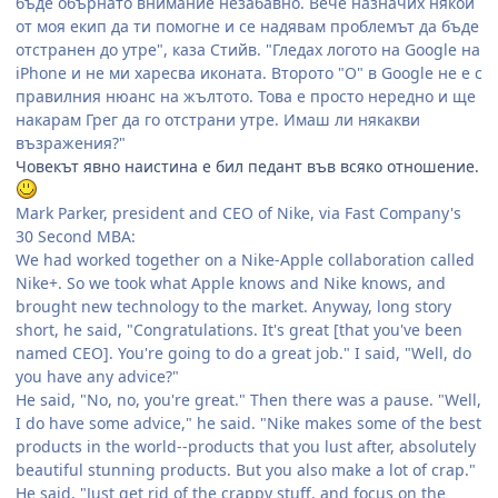
бъде обърнато внимание незабавно. Вече назначих някой
от моя екип да ти помогне и се надявам проблемът да бъде
отстранен до утре", каза Стийв. "Гледах логото на Google на
iPhone и не ми харесва иконата. Второто "О" в Google не е с
правилния нюанс на жълтото. Това е просто нередно и ще
накарам Грег да го отстрани утре. Имаш ли някакви
възражения?"
Човекът явно наистина е бил педант във всяко отношение.
Mark Parker, president and CEO of Nike, via Fast Company's
30 Second MBA:
We had worked together on a Nike-Apple collaboration called
Nike+. So we took what Apple knows and Nike knows, and
brought new technology to the market. Anyway, long story
short, he said, "Congratulations. It's great [that you've been
named CEO]. You're going to do a great job." I said, "Well, do
you have any advice?"
He said, "No, no, you're great." Then there was a pause. "Well,
I do have some advice," he said. "Nike makes some of the best
products in the world--products that you lust after, absolutely
beautiful stunning products. But you also make a lot of crap."
He said, "Just get rid of the crappy stuff, and focus on the