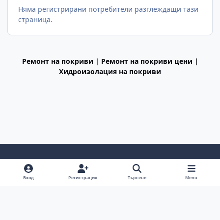
Няма регистрирани потребители разглеждащи тази
страница.
Ремонт на покриви | Ремонт на покриви цени |
Хидроизолация на покриви
Light Mode
Dark Mode
System Preference
f
Вход
Регистрация
Търсене
Menu
a
Декларация за поверителност
Cookies
c
BGiPhone © 2009 - 2026
Powered by
Invision Community
e