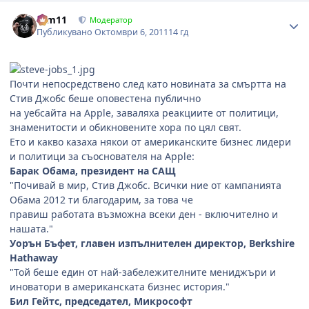
Author stats
arm11
Модератор
Публикувано
Октомври 6, 2011
14 гд
Почти непосредствено след като новината за смъртта на
Стив Джобс беше оповестена публично
на уебсайта на Apple, заваляха реакциите от политици,
знаменитости и обикновените хора по цял свят.
Ето и какво казаха някои от американските бизнес лидери
и политици за съоснователя на Apple:
Барак Обама, президент на САЩ
"Почивай в мир, Стив Джобс. Всички ние от кампанията
Обама 2012 ти благодарим, за това че
правиш работата възможна всеки ден - включително и
нашата."
Уорън Бъфет, главен изпълнителен директор, Berkshire
Hathaway
"Той беше един от най-забележителните мениджъри и
иноватори в американската бизнес история."
Бил Гейтс, председател, Микрософт