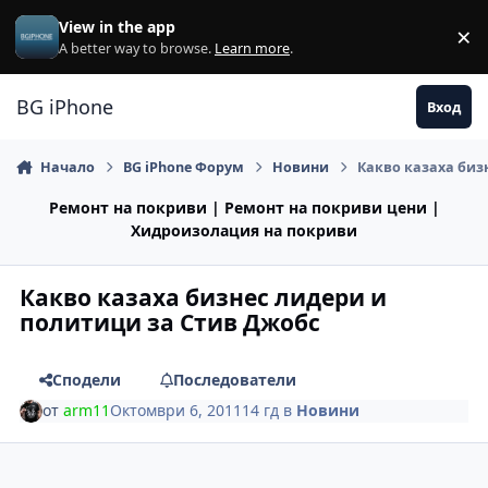
Премини към съдържанието
View in the app
×
Di
A better way to browse.
Learn more
.
BG iPhone
Вход
Начало
BG iPhone Форум
Новини
Какво казаха биз
Ремонт на покриви | Ремонт на покриви цени |
Хидроизолация на покриви
Какво казаха бизнес лидери и
политици за Стив Джобс
Сподели
Последователи
от
arm11
Октомври 6, 2011
14 гд
в
Новини