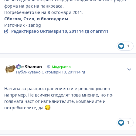
форма на рак на панкреаса.
Погребението бе на 8 октомври 2011.
Сбогом, Стив, и благодарим.
Източник - zar.bg
Редактирано
Октомври 10, 2011
14 гд
от arm11
1
Author stats
The Shaman
Модератор
Публикувано
Октомври 10, 2011
14 гд
Начина за разпространението и е революционен
например. Не всички споделят това мнение, но по-
голямата част от изпълнителите, компаниите и
потребителите, да
1