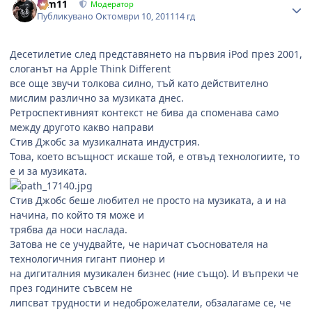
arm11
Модератор
Публикувано
Октомври 10, 2011
14 гд
Десетилетие след представянето на първия iPod през 2001,
слоганът на Apple Think Different
все още звучи толкова силно, тъй като действително
мислим различно за музиката днес.
Ретроспективният контекст не бива да споменава само
между другото какво направи
Стив Джобс за музикалната индустрия.
Това, което всъщност искаше той, е отвъд технологиите, то
е и за музиката.
Стив Джобс беше любител не просто на музиката, а и на
начина, по който тя може и
трябва да носи наслада.
Затова не се учудвайте, че наричат съоснователя на
технологичния гигант пионер и
на дигиталния музикален бизнес (ние също). И въпреки че
през годините съвсем не
липсват трудности и недоброжелатели, обзалагаме се, че