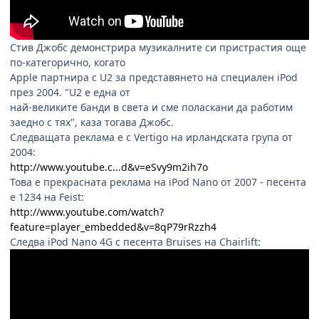
Стив Джобс демонстрира музикалните си пристрастия още
по-категорично, когато
Apple партнира с U2 за представянето на специален iPod
през 2004. "U2 е една от
най-великите банди в света и сме поласкани да работим
заедно с тях", каза тогава Джобс.
Следващата реклама е с Vertigo на ирландската група от
2004:
http://www.youtube.c...d&v=eSvy9m2ih7o
Това е прекрасната реклама на iPod Nano от 2007 - песента
е 1234 на Feist:
http://www.youtube.com/watch?
feature=player_embedded&v=8qP79rRzzh4
Следва iPod Nano 4G с песента Bruises на Chairlift: