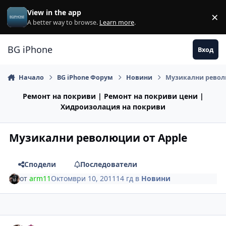
Премини към съдържанието
View in the app
×
Di
A better way to browse.
Learn more
.
BG iPhone
Вход
Начало
BG iPhone Форум
Новини
Музикални револ
Ремонт на покриви | Ремонт на покриви цени |
Хидроизолация на покриви
Музикални революции от Apple
Сподели
Последователи
от
arm11
Октомври 10, 2011
14 гд
в
Новини
Author stats