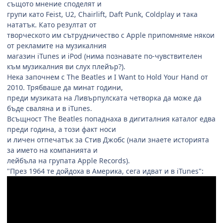
същото мнение споделят и
групи като Feist, U2, Chairlift, Daft Punk, Coldplay и така
нататък. Като резултат от
творческото им сътрудничество с Apple припомняме някои
от рекламите на музикалния
магазин iTunes и iPod (нима познавате по-чувствителен
към музикалния ви слух плейър?).
Нека започнем с The Beatles и I Want to Hold Your Hand от
2010. Трябваше да минат години,
преди музиката на Ливърпулската четворка да може да
бъде сваляна и в iTunes.
Всъщност The Beatles попаднаха в дигиталния каталог едва
преди година, а този факт носи
и личен отпечатък за Стив Джобс (нали знаете историята
за името на компанията и
лейбъла на групата Apple Records).
"През 1964 те дойдоха в Америка, сега идват и в iTunes":