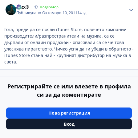
Author stats
Alxx®
Модератор
Публикувано
Октомври 10, 2011
14 гд
Гога, преди да се появи iTunes Store, повечето компании
производители/разпространители на музика, са се
дърпали от онлайн продажби - опасявали са се че това
улеснява пиратството. Чичко успя да ги убеди в обратното -
iTunes Store стана най - крупният дистрибутор на музика в
света.
Регистрирайте се или влезете в профила
си за да коментирате
Нова регистрация
Вход