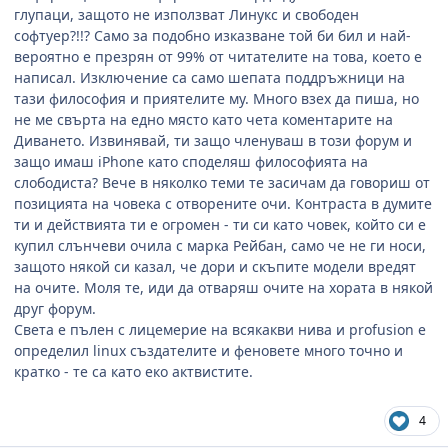
глупаци, защото не използват Линукс и свободен
софтуер?!!? Само за подобно изказване той би бил и най-
вероятно е презрян от 99% от читателите на това, което е
написал. Изключение са само шепата поддръжници на
тази философия и приятелите му. Много взех да пиша, но
не ме свърта на едно място като чета коментарите на
Диването. Извинявай, ти защо членуваш в този форум и
защо имаш iPhone като споделяш философията на
слободиста? Вече в няколко теми те засичам да говориш от
позицията на човека с отворените очи. Контраста в думите
ти и действията ти е огромен - ти си като човек, който си е
купил слънчеви очила с марка Рейбан, само че не ги носи,
защото някой си казал, че дори и скъпите модели вредят
на очите. Моля те, иди да отваряш очите на хората в някой
друг форум.
Света е пълен с лицемерие на всякакви нива и profusion е
определил linux създателите и феновете много точно и
кратко - те са като еко актвистите.
4