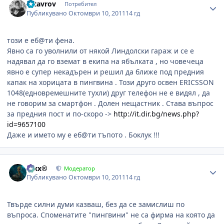
sstavrov
Потребител
Публикувано
Октомври 10, 2011
14 гд
този е еб@ти фена.
Явно са го уволнили от някой Линдолски гараж и се е
надявал да го вземат в екипа на ябълката , но човечеца
явно е супер некадърен и решил да ближе под предния
капак на хорицата в пингвина . Този друго освен ERICSSON
1048(едновремешните тухли) друг телефон не е видял , да
не говорим за смартфон . Долен нещастник . Става въпрос
за предния пост и по-скоро ->
http://it.dir.bg/news.php?
id=9657100
Даже и името му е еб@ти тъпото . Боклук !!!
Author stats
Alxx®
Модератор
Публикувано
Октомври 10, 2011
14 гд
Твърде силни думи казваш, без да се замислиш по
въпроса. Споменатите "пингвини" не са фирма на която да