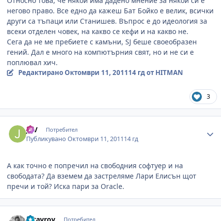
Относно това, че някой има дадено мнение за някой си е
негово право. Все едно да кажеш Бат Бойко е велик, всички
други са тъпаци или Станишев. Въпрос е до идеология за
всеки отделен човек, на какво се кефи и на какво не.
Сега да не ме пребиете с камъни, SJ беше своеобразен
гений. Дал е много на компютърния свят, но и не си е
поплювал хич.
Редактирано
Октомври 11, 2011
14 гд
от HITMAN
3
Author stats
JVV
Потребител
Публикувано
Октомври 11, 2011
14 гд
А как точно е попречил на свободния софтуер и на
свободата? Да вземем да застреляме Лари Елисън щот
пречи и той? Иска пари за Oracle.
Author stats
sstavrov
Потребител