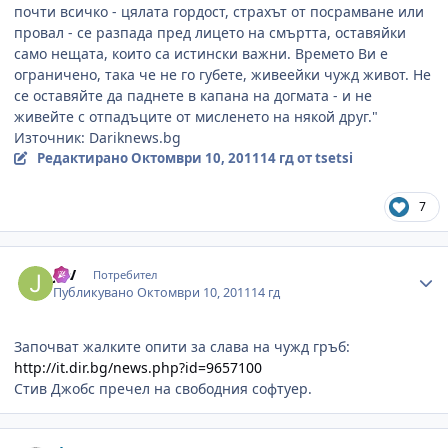
почти всичко - цялата гордост, страхът от посрамване или
провал - се разпада пред лицето на смъртта, оставяйки
само нещата, които са истински важни. Времето Ви е
ограничено, така че не го губете, живеейки чужд живот. Не
се оставяйте да паднете в капана на догмата - и не
живейте с отпадъците от мисленето на някой друг."
Източник: Dariknews.bg
Редактирано
Октомври 10, 2011
14 гд
от tsetsi
7
Author stats
JVV
Потребител
Публикувано
Октомври 10, 2011
14 гд
Започват жалките опити за слава на чужд гръб:
http://it.dir.bg/news.php?id=9657100
Стив Джобс пречел на свободния софтуер.
Author stats