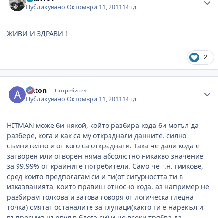
Публикувано
Октомври 11, 2011
14 гд
ЖИВИ И ЗДРАВИ !
2
Author stats
Anton
Потребител
Публикувано
Октомври 11, 2011
14 гд
HITMAN може би някой, който разбира кода би могъл да
разбере, кога и как са му откраднали данните, силно
съмнително и от кого са откраднати. Така че дали кода е
затворен или отворен няма абсолютно никакво значение
за 99.99% от крайните потребители. Само че т.н. гийкове,
сред които предполагам си и ти(от сигурността ти в
изказванията, които правиш относно кода. аз например не
разбирам толкова и затова говоря от логическа гледна
точка) смятат останалите за глупаци(както ги е нарекъл и
въпросния цървул в блога си) и че всеки трябва да