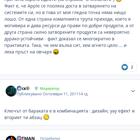
Факт е, че Apple се пооляха доста в затварянето на
системите си, но в това от моя гледна точка няма нищо
лошо. От една страна комапнията трупа приходи, което я
мотивира и дава ресурси да прави по-добри продукти, а от
друга страна силно затворените продукти са невероятно
дурако-устойчиви - факт доказал се многократно в
практиката. Така, че хем вълка сит, хем агнето цяло ... и
лека пръст на овчаря
2
Author stats
Alxx®
Модератор
Публикувано
Октомври 11, 2011
14 гд
Ключът от бараката е в комбинацията : дизайн; уау ефект и
вторият ти абзац
Author stats
HITMAN
Потребител