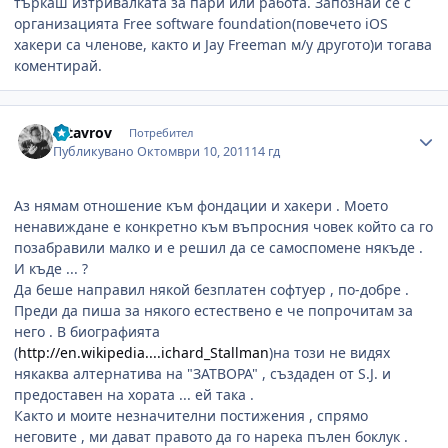
търкаш изтривалката за пари или работа. Запознай се с
организацията Free software foundation(повечето iOS
хакери са членове, както и Jay Freeman м/у другото)и тогава
коментирай.
Author stats
sstavrov
Потребител
Публикувано
Октомври 10, 2011
14 гд
Аз нямам отношение към фондации и хакери . Моето
ненавиждане е конкретно към въпросния човек който са го
позабравили малко и е решил да се самоспомене някъде .
И къде ... ?
Да беше направил някой безплатен софтуер , по-добре .
Преди да пиша за някого естествено е че попрочитам за
него . В биографията
(
http://en.wikipedia....ichard_Stallman
)на този не видях
някаква алтернатива на "ЗАТВОРА" , създаден от S.J. и
предоставен на хората ... ей така .
Както и моите незначителни постижения , спрямо
неговите , ми дават правото да го нарека пълен боклук .