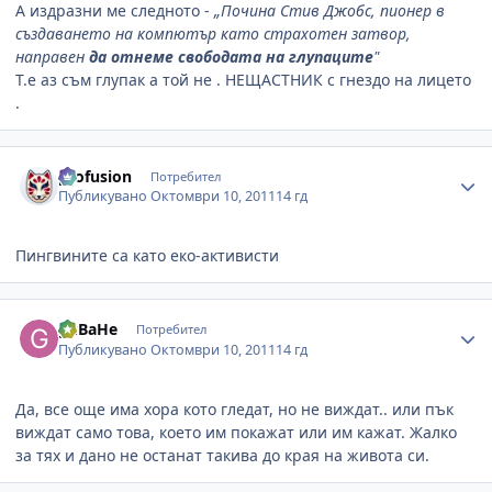
А издразни ме следното -
„Почина Стив Джобс, пионер в
създаването на компютър като страхотен затвор,
направен
да отнеме свободата на глупаците
"
Т.е аз съм глупак а той не . НЕЩАСТНИК с гнездо на лицето
.
Author stats
profusion
Потребител
Публикувано
Октомври 10, 2011
14 гд
Пингвините са като еко-активисти
Author stats
guBaHe
Потребител
Публикувано
Октомври 10, 2011
14 гд
Да, все още има хора кото гледат, но не виждат.. или пък
виждат само това, което им покажат или им кажат. Жалко
за тях и дано не останат такива до края на живота си.