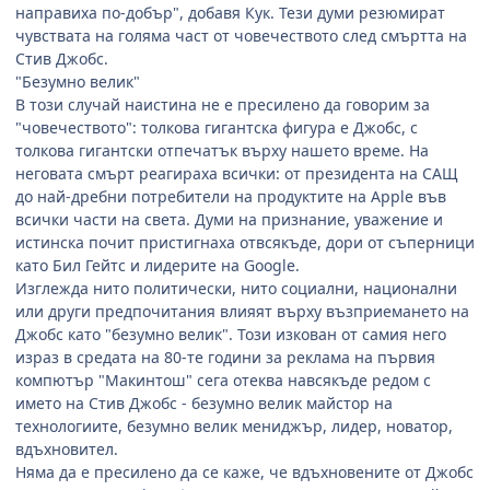
направиха по-добър", добавя Кук. Тези думи резюмират
чувствата на голяма част от човечеството след смъртта на
Стив Джобс.
"Безумно велик"
В този случай наистина не е пресилено да говорим за
"човечеството": толкова гигантска фигура е Джобс, с
толкова гигантски отпечатък върху нашето време. На
неговата смърт реагираха всички: от президента на САЩ
до най-дребни потребители на продуктите на Apple във
всички части на света. Думи на признание, уважение и
истинска почит пристигнаха отвсякъде, дори от съперници
като Бил Гейтс и лидерите на Google.
Изглежда нито политически, нито социални, национални
или други предпочитания влияят върху възприемането на
Джобс като "безумно велик". Този изкован от самия него
израз в средата на 80-те години за реклама на първия
компютър "Макинтош" сега отеква навсякъде редом с
името на Стив Джобс - безумно велик майстор на
технологиите, безумно велик мениджър, лидер, новатор,
вдъхновител.
Няма да е пресилено да се каже, че вдъхновените от Джобс