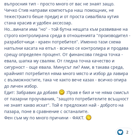
въпросния тип - просто много от вас не знаят защо.
Чичко Стив направи компютъра наш помощник, не
тежест(както беше преди) и от проста сива/бяла кутия
стана красив и удобен аксесоар.
Но...винаги има "но" - той бутна нещата към развиване на
строго контролирана среда в отношенията "производител -
разработчици - краен потребител". Именно тази схема
напълни касата на епъл - всичко се контролира и продава
срещу определен процент. От финансова гледна точка -
евала, шапка му свалям. От гледна точка качество и
сигурност - още евала. Минусът ли? Ами, в такава среда,
крайният потребител няма много място и избор да лавира
с възможностите, така че както вече казах - всичко опира
до личен избор.
Едит: Забравих да добавя
:Прав е бил и че няма смисъл
от пазарни проучвания, "защото потребителите всъщност
не знаят какво искат". Той е предложил най - доброто на
пазара, поне в сравнение с останалите.
Фен съм му по много причини - ФАКТ.
2