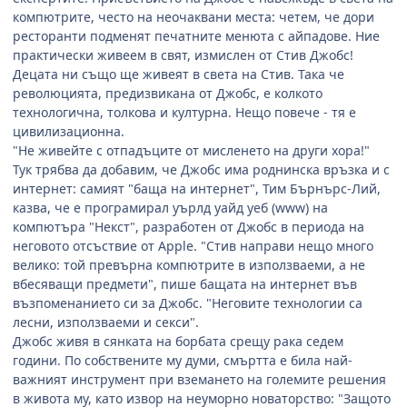
компютрите, често на неочаквани места: четем, че дори
ресторанти подменят печатните менюта с айпадове. Ние
практически живеем в свят, измислен от Стив Джобс!
Децата ни също ще живеят в света на Стив. Така че
революцията, предизвикана от Джобс, е колкото
технологична, толкова и културна. Нещо повече - тя е
цивилизационна.
"Не живейте с отпадъците от мисленето на други хора!"
Тук трябва да добавим, че Джобс има роднинска връзка и с
интернет: самият "баща на интернет", Тим Бърнърс-Лий,
казва, че e програмирал уърлд уайд уеб (www) на
компютъра "Некст", разработен от Джобс в периода на
неговото отсъствие от Apple. "Стив направи нещо много
велико: той превърна компютрите в използваеми, а не
вбесяващи предмети", пише бащата на интернет във
възпоменанието си за Джобс. "Неговите технологии са
лесни, използваеми и секси".
Джобс живя в сянката на борбата срещу рака седем
години. По собствените му думи, смъртта е била най-
важният инструмент при вземането на големите решения
в живота му, като извор на неуморно новаторство: "Защото