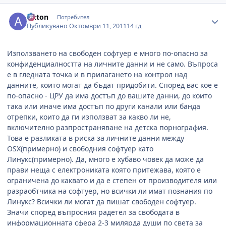
Author stats
Anton
Потребител
Публикувано
Октомври 11, 2011
14 гд
Използването на свободен софтуер е много по-опасно за
конфиденциалността на личните данни и не само. Въпроса
е в гледната точка и в прилагането на контрол над
данните, които могат да бъдат придобити. Според вас кое е
по-опасно - ЦРУ да има достъп до вашите данни, до които
така или иначе има достъп по други канали или банда
отрепки, които да ги използват за какво ли не,
включително разпространяване на детска порнография.
Това е разликата в риска за личните данни между
OSX(примерно) и свободния софтуер като
Линукс(примерно). Да, много е хубаво човек да може да
прави неща с електрониката която притежава, която е
ограничена до каквато и да е степен от производителя или
разраобтчика на софтуер, но всички ли имат познания по
Линукс? Всички ли могат да пишат свободен софтуер.
Значи според въпросния радетел за свободата в
информационната сфера 2-3 милярда души по света за