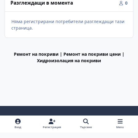
Разглеждащи в момента
0
Няма регистрирани потребители разглеждащи тази
страница.
Ремонт на покриви | Ремонт на покриви цени |
Хидроизолация на покриви
Light Mode
Dark Mode
System Preference
f
Вход
Регистрация
Търсене
Menu
a
Декларация за поверителност
Cookies