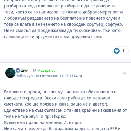
разбира от кода или ако не разбира то да се довери на
тези, които са го написали - в тяхната добронамереност и
любов към раздаването на безплатен(в повечето случаи
това се влага в значението на свободен софтуер) софтуер.
Няма смисъл да продължавам да ти обяснявам, тъй като
следващите ти аргументи са ми пределно ясни.
1
Author stats
Alxx®
Модератор
Публикувано
Октомври 11, 2011
14 гд
Всички сте прави, по своему - истината обикновенно е
някъде по средата. Всеки сам трябва да си направи
сметката, кое ще ползва и как(а, защо не и двете?).
Единствено не съм съгласен с такива крайни изказвания от
типа на "цървул" и пр. Първо:
Всеки има право на мнение. И, второ:
Ние самите имаме да благодарим за доста неща на FSF и