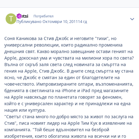
Author stats
tsetsi
Потребител
Публикувано
Октомври 10, 2011
14 гд
Соня Каникова за Стив Джобс и неговите "тихи", но
универсални революции, които радикално промениха
днешния свят. Какво морално завещание остави геният на
Apple, докоснал ума и чувствата на милиони хора по света?
Вълна от скръб заля света след новината за смъртта на
гения на Apple, Стив Джобс. В дните след смъртта му стана
ясно, че Джобс е смятан за един от благодетелите на
човечеството. Импровизираните олтари, възпоменанията,
бденията в светлината на iPhone и iPad пред магазините
на Apple навсякъде по планетата говорят за феномен,
който е с универсален характер и не принадлежи на една
нация или култура.
"Светът стана много по-добро място за живот по заслуга на
Стив", писа новият лидер на Apple Тим Кук в изявление на
компанията. "Той беше вдъхновител на безброй
изобретения, които обогатиха живота на всички ни и го