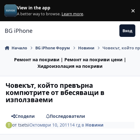
Премини към съдържанието
View in the app
×
Di
A better way to browse.
Learn more
.
BG iPhone
Вход
Начало
BG iPhone Форум
Новини
Човекът, който п
Ремонт на покриви | Ремонт на покриви цени |
Хидроизолация на покриви
Човекът, който превърна
компютрите от вбесяващи в
използваеми
Сподели
Последователи
от
tsetsi
Октомври 10, 2011
14 гд
в
Новини