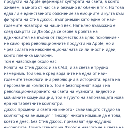
продукти на Apple дефинират културата на света, в който
живеем, а много от нас са и безумно влюбени в тях. Но това
едва ли е единственото обяснение за емоциите и култа към
фигурата на Стив Джобс, възприеман като един от най-
големите новатори на нашия век. Напълно възможно е
след смъртта си Джобс да се озове в ролята на
вдъхновител на вълна от творчество за цяло поколение -
не само чрез революционните продукти на Apple, но и
чрез силата на неконвенционалната си личност и идеи,
които плениха милиони.
Той е навсякъде около нас
Ролята на Стив Джобс и за САЩ, и за света е трудно
измерима. Той беше сред водачите на една от най-
големите технологични революции в историята: ерата на
персоналния компютър. Той е безспорният водач на
революционизирането на света на музиката, видеото и
мобилните комуникации, той е гуруто на започващата нова
ера на таблетните компютри.
Джобс промени и света на киното - смайващото студио за
компютърна анимация "Пиксар" никога нямаше да е това,
което е днес, без Стив Джобс, признават единодушно
експертите. Присъствието на Джобс е навсякъде в света на