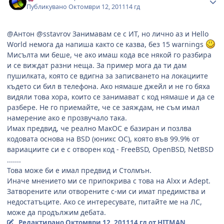
Публикувано
Октомври 12, 2011
14 гд
@Антон @sstavrov Занимавам се с ИТ, но лично аз и Hello
World немога да напиша както се казва, без 15 warnings
Мисълта ми беше, че ако имаш кода все някой го разбира
и се виждат разни неща. За пример мога да ти дам
пушилката, която се вдигна за записването на локациите
където си бил в телефона. Ако нямаше джейл и не го бяха
видяли това хора, които се занимават с код нямаше и да се
разбере. Не го приемайте, че се заяждам, не съм имал
намерение ако е прозвучало така.
Имах предвид, че реално МакОС e базиран и позлва
кодовата основа на BSD (юникс ОС), която във 99.9% от
вариациите си е с отворен код - FreeBSD, OpenBSD, NetBSD
.......
Toва може би е имал предвид и Столмън.
Иначе мнението ми се припокрива с това на Alxx и Adept.
Затворените или отворените с-ми си имат предимства и
недостатъците. Ако се интересувате, питайте ме на ЛС,
може да продължим дебата.
Редактирано
Октомври 12, 2011
14 гд
от HITMAN