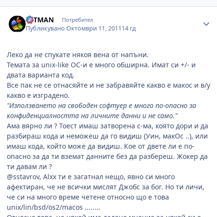
Author stats
HITMAN
Потребител
Публикувано
Октомври 11, 2011
14 гд
Леко да не спукате някоя вена от напъни.
Темата за unix-like ОС-и е много обширна. Имат си +/- и
двата варианта код.
Все пак не се отнасяйте и не забравяйте какво е макос и в/у
какво е изградено.
"Използването на свободен софтуер е много по-опасно за
конфиденциалността на личните данни и не само."
Ама вярно ли ? Тоест имаш затворена с-ма, която дори и да
разбираш кода и неможеш да го видиш (Уин, макОс ..), или
имаш кода, който може да видиш. Кое от двете ли е по-
опасно за да ти вземат данните без да разбереш. Жокер да
ти давам ли ?
@sstavrov, Alxx ти е загатнал нещо, явно си много
афектиран, че не всички мислят Джобс за бог. Но ти личи,
че си на много време четене относно що е това
unix/lin/bsd/os2/macos ........