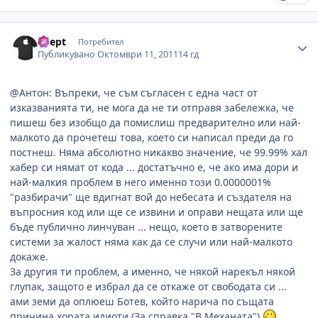
Author stats
adept
Потребител
Публикувано
Октомври 11, 2011
14 гд
@Антон: Въпреки, че съм съгласен с една част от
изказванията ти, не мога да не ти отправя забележка, че
пишеш без изобщо да помислиш предварително или най-
малкото да прочетеш това, което си написал преди да го
постнеш. Няма абсолютно никакво значение, че 99.99% хал
хабер си нямат от кода ... достатъчно е, че ако има дори и
най-малкия проблем в него именно този 0.0000001%
"разбирачи" ще вдигнат вой до небесата и създателя на
въпросния код или ще се извини и оправи нещата или ще
бъде публично линчуван ... нещо, което в затворените
системи за жалост няма как да се случи или най-малкото
докаже.
За другия ти проблем, а именно, че някой нарекъл някой
глупак, защото е избрал да се откаже от свободата си ...
ами земи да оплюеш Ботев, който нарича по същата
причина хората идиоти (За справка "В Механата")