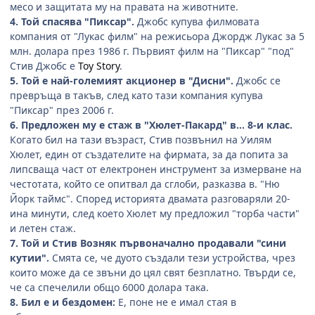
месо и защитата му на правата на животните.
4. Той спасява "Пиксар".
Джобс купува филмовата
компания от "Лукас филм" на режисьора Джордж Лукас за 5
млн. долара през 1986 г. Първият филм на "Пиксар" "под"
Стив Джобс е
Toy Story
.
5. Той е най-големият акционер в "Дисни".
Джобс се
превръща в такъв, след като тази компания купува
"Пиксар" през 2006 г.
6. Предложен му е стаж в "Хюлет-Пакард" в... 8-и клас.
Когато бил на тази възраст, Стив позвънил на Уилям
Хюлет, един от създателите на фирмата, за да попита за
липсваща част от електронен инструмент за измерване на
честотата, който се опитвал да сглоби, разказва в. "Ню
Йорк таймс". Според историята двамата разговаряли 20-
ина минути, след което Хюлет му предложил "торба части"
и летен стаж.
7. Той и Стив Возняк първоначално продавали "сини
кутии".
Смята се, че дуото създали тези устройства, чрез
които може да се звъни до цял свят безплатно. Твърди се,
че са спечелили общо 6000 долара така.
8. Бил е и бездомен:
Е, поне не е имал стая в