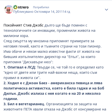
Author stats
Kontrero
Потребител
Публикувано
Октомври 14, 2011
14 гд
Покойният Стив Джобс
дълго ще бъде помнен с
технологичните си иновации, променили живота на
милиони хора.
След смъртта му мнозина припомнят примерите за
неговия гений, както и тъмните страни на този пионер.
Има обаче и някои малко известни факти от живота на
бившия изпълнителен директор на "Епъл", за които
припомня "Дискавъри нюз":
1. Опитвал е ЛСД:
Твърди се, че той го е определил като
"едно от двете или трите най-важни неща, които съм
правил в живота си".
2. Ходил е с Джоан Баез -
американска певица и лява
политическа активистка, която е била гадже и на Боб
Дилън. Джобс излиза с нея когато е на 20 и няколко
години.
3. Бил е вегетарианец.
Организацията за защита на
животните ПЕТА хвали отказа на Джобс от консумиране на