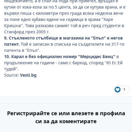
общежитието, а е спал на пода при приятел, връщал е
кутии от кока-кола за по 5 цента, за да си купува храна, и е
вървял пеша с километри през града всяка неделна вече
за поне едно хубаво ядене на седмица в храма "Харе
Кришна". Това разказва самият той в реч пред студенти в
Станфорд през 2005 г.
9. Стъкленото стълбище в магазина на "Епъл" е негов
патент.
Той е записан в списъка на създателите на 317-те
патента в "Епъл".
10. Карал е без официален номер "Мерцедес Бенц"
в
продължение на години - само с баркод, според "Ю Ес Ей
тудей".
Source:
Vesti.bg
1
Регистрирайте се или влезете в профила
си за да коментирате