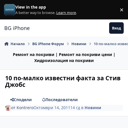
Премини към съдържанието
View in the app
×
Di
A better way to browse.
Learn more
.
BG iPhone
Вход
Начало
BG iPhone Форум
Новини
10 по-малко изве
Ремонт на покриви | Ремонт на покриви цени |
Хидроизолация на покриви
10 по-малко известни факта за Стив
Джобс
Сподели
Последователи
от
Kontrero
Октомври 14, 2011
14 гд
в
Новини