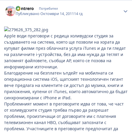
Author stats
Kontrero
Потребител
Публикувано
Октомври 14, 2011
14 гд
Apple води преговори с редица холивудски студия за
създаването на система, която ще позволи на хората да
купуват филми през облачната услуга iTunes и да ги гледат
на различните i-устройства, без да има нужда да теглят и
запомнят файловете, съобщи AP, която се позова на
информирани източници.
Благодарение на безплатен ъпдейт на мобилната си
операционна система iOS, щатският технологичен гигант
вече предлага на клиентите си достъп до музика, книги и
приложения, купени от iTunes, които автоматично да бъдат
синхронизирани с iPhone и iPad.
Проблемният момент в преговорите идва от това, че част
от холивудските студия трябва първо да разрешат
проблеми, произтичащи от договорите им с платения
телевизионен канал HBO, съобщават запознати с
проблема. Участниците в преговорите предпочитат да