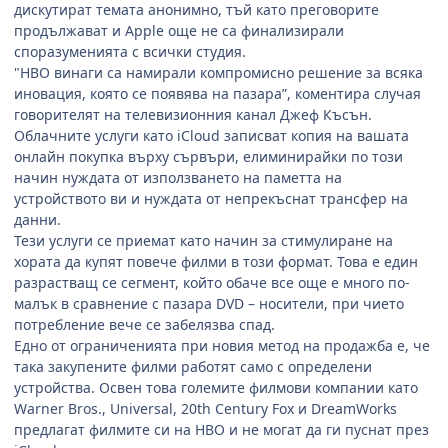
дискутират темата анонимно, тъй като преговорите
продължават и Apple още не са финализирали
споразуменията с всички студия.
"HBO винаги са намирали компромисно решение за всяка
иновация, която се появява на пазара”, коментира случая
говорителят на телевизионния канал Джеф Късън.
Облачните услуги като iCloud записват копия на вашата
онлайн покупка върху сървъри, елиминирайки по този
начин нуждата от използването на паметта на
устройството ви и нуждата от непрекъснат трансфер на
данни.
Тези услуги се приемат като начин за стимулиране на
хората да купят повече филми в този формат. Това е един
разрастващ се сегмент, който обаче все още е много по-
малък в сравнение с пазара DVD – носители, при чието
потребление вече се забелязва спад.
Едно от ограниченията при новия метод на продажба е, че
така закупените филми работят само с определени
устройства. Освен това големите филмови компании като
Warner Bros., Universal, 20th Century Fox и DreamWorks
предлагат филмите си на HBO и не могат да ги пуснат през