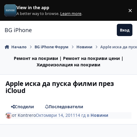
Премини към съдържанието
View in the app
×
Di
A better way to browse.
Learn more
.
BG iPhone
Вход
Начало
BG iPhone Форум
Новини
Apple иска да пус
Ремонт на покриви | Ремонт на покриви цени |
Хидроизолация на покриви
Apple иска да пуска филми през
iCloud
Сподели
Последователи
от
Kontrero
Октомври 14, 2011
14 гд
в
Новини