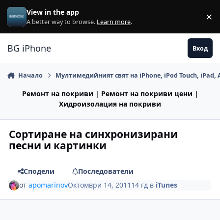
Премини към съдържанието
View in the app
×
Di
A better way to browse.
Learn more
.
BG iPhone
Вход
Начало
Мултимедийният свят на iPhone, iPod Touch, iPad, 
Ремонт на покриви | Ремонт на покриви цени |
Хидроизолация на покриви
Сортиране на синхронизирани
песни и картинки
Сподели
Последователи
от
apomarinov
Октомври 14, 2011
14 гд
в
iTunes