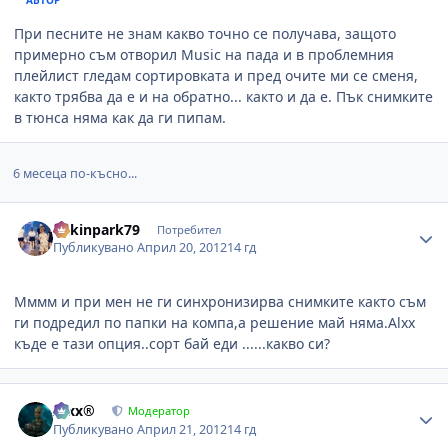
При песните не знам какво точно се получава, защото
примерно съм отворил Music на пада и в проблемния
плейлист гледам сортировката и пред очите ми се сменя,
както трябва да е и на обратно... както и да е. Пък снимките
в тюнса няма как да ги пипам.
6 месеца по-късно...
Author stats
linkinpark79
Потребител
Публикувано
Април 20, 2012
14 гд
Мммм и при мен не ги синхронизирва снимките както съм
ги подредил по папки на компа,а решение май няма.Alxx
къде е тази опция..сорт бай еди ......какво си?
Author stats
Alxx®
Модератор
Публикувано
Април 21, 2012
14 гд