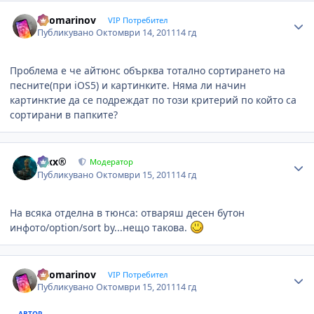
Author stats
apomarinov
VIP Потребител
Публикувано
Октомври 14, 2011
14 гд
Проблема е че айтюнс обърква тотално сортирането на
песните(при iOS5) и картинките. Няма ли начин
картинктие да се подреждат по този критерий по който са
сортирани в папките?
Author stats
Alxx®
Модератор
Публикувано
Октомври 15, 2011
14 гд
На всяка отделна в тюнса: отваряш десен бутон
инфото/option/sort by...нещо такова.
Author stats
apomarinov
VIP Потребител
Публикувано
Октомври 15, 2011
14 гд
АВТОР