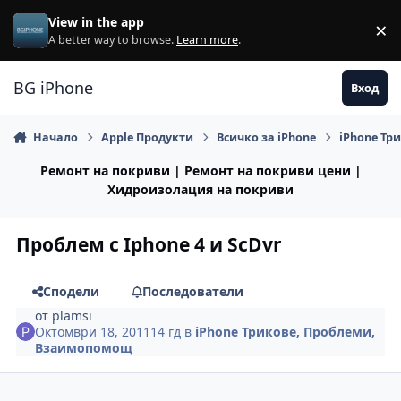
Премини към съдържанието
View in the app
×
Di
A better way to browse.
Learn more
.
BG iPhone
Вход
Начало
Apple Продукти
Всичко за iPhone
iPhone Тр
Ремонт на покриви | Ремонт на покриви цени |
Хидроизолация на покриви
Проблем с Iphone 4 и ScDvr
Сподели
Последователи
от
plamsi
Октомври 18, 2011
14 гд
в
iPhone Трикове, Проблеми,
Взаимопомощ