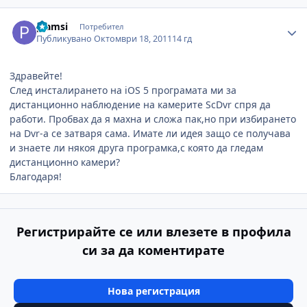
Author stats
plamsi
Потребител
Публикувано
Октомври 18, 2011
14 гд
Здравейте!
След инсталирането на iOS 5 програмата ми за
дистанционно наблюдение на камерите ScDvr спря да
работи. Пробвах да я махна и сложа пак,но при избирането
на Dvr-a се затваря сама. Имате ли идея защо се получава
и знаете ли някоя друга програмка,с която да гледам
дистанционно камери?
Благодаря!
Регистрирайте се или влезете в профила
си за да коментирате
Нова регистрация