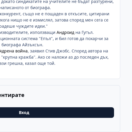
 докато синдикатите на учителите не бъдат разтурени,
написаното от биографа.
а конкурент, също не е пощаден в откъсите, цитирани
ога нищо не е измислял, затова според мен сега се
крадеше чуждите идеи."
оизводителите, използващи
Андроид
на Гугъл.
ационната система "Епъл", и бил готов да похарчи за
а биографа Айзъксън.
 ядрена война
, заявил Стив Джобс. Според автора на
крупна кражба". Ако се наложи аз до последен дъх,
ази грешка, казал още той.
ентирате
Вход