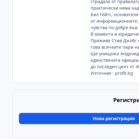
страдала от правилат
практически няма над
Бил Гейтс, основателя
от информационните с
чувства по-добре във
В момента в юридичес
Приживе Стив Джобс 
това всичките пари н
Ще унищожа Андроид, 
единствената официал
до последен цент от 4
Източник : profit.bg
Регистр
Нова регистрация