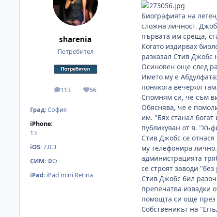
Биографията на леген
сложна личност. Джоб
първата им среща, ст
sharenia
Когато издирвах биоло
Потребител
разказал Стив Джобс 
Осиновен още след ра
Името му е Абдулфата
понякога вечерял там
113
56
мнения
Reputation
Спомням си, че съм в
Обяснява, че е помол
Град
:
София
им. "Бях станал богат
iPhone:
публикуван от в. "Хъф
13
Стив Джобс се отнася
iOS
:
7.0.3
му телефонира лично.
администрацията тряб
СИМ
:
ФО
се строят заводи "без
iPad
:
iPad mini Retina
Стив Джобс бил разоч
препечатва извадки о
помощта си още през 
Собственикът на "Епъ