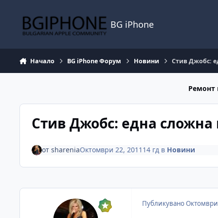
Премини към съдържанието
BG iPhone
Начало
BG iPhone Форум
Новини
Стив Джобс: 
Ремонт 
Стив Джобс: една сложна
от
sharenia
Октомври 22, 2011
14 гд
в
Новини
Публикувано
Октомври 