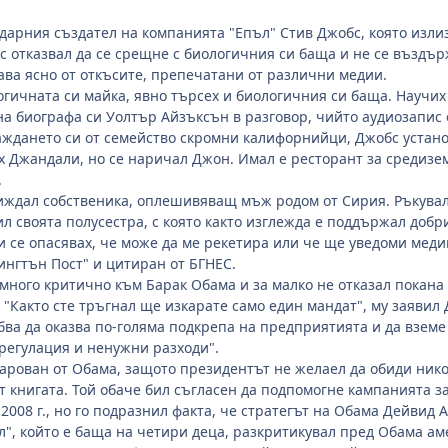
дарния създател на компанията "Епъл" Стив Джобс, която изли
с отказвал да се срещне с биологичния си баща и не се въздъ
ава ясно от откъсите, препечатани от различни медии.
гичната си майка, явно търсех и биологичния си баща. Научих м
на биографа си Уолтър Айзъксън в разговор, чийто аудиозапис е
ждането си от семейство скромни калифорнийци, Джобс установ
х Джандали, но се наричал Джон. Имал е ресторант за средизе
.
иждал собственика, оплешивяващ мъж родом от Сирия. Ръкувал съ
ил своята полусестра, с която както изглежда е поддържал доб
 и се опасявах, че може да ме рекетира или че ще уведоми меди
ингтън Пост" и цитиран от БГНЕС.
 много критично към Барак Обама и за малко не отказал покана
 "Както сте тръгнал ще изкарате само един мандат", му заявил
ва да оказва по-голяма подкрепа на предприятията и да вземе п
 регулация и ненужни разходи".
арован от Обама, защото президентът не желаел да обиди ник
т книгата. Той обаче бил съгласен да подпомогне кампанията 
2008 г., но го подразнил факта, че стратегът на Обама Дейвид 
л", който е баща на четири деца, разкритикувал пред Обама ам