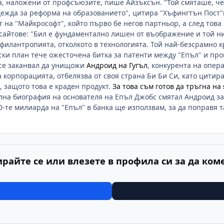
а, наложени от профсъюзите, пише Айзъксън. "Той смяташе, че
ежда за реформа на образованието", цитира "Хъфингтън Пост"
т на "Майкрософт", който първо бе негов партньор, а след тов
айтове: "Бил е фундаментално лишен от въображение и той ник
 филантропията, отколкото в технологията. Той най-безсрамно 
ки план тече ожесточена битка за патенти между "Епъл" и пр
се заканвал да унищожи
Андроид на Гугъл
, конкурента на опер
а корпорацията, отбелязва от своя страна Би Би Си, като цитир
защото това е краден продукт.
За това съм готов да тръгна на
на биография на основателя на Епъл Джобс смятал Андроид за "
0-те милиарда на "Епъл" в банка ще използвам, за да поправя т
ирайте се или влезете в профила си за да ком