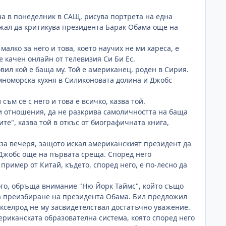
за в понеделник в САЩ, рисува портрета на една
ржал да критикува президента Барак Обама още на
алко за него и това, което научих не ми хареса, е
 качен онлайн от телевизия Си Би Ес.
ил кой е баща му. Той е американец, роден в Сирия.
мноморска кухня в Силиконовата долина и Джобс
м се с него и това е всичко, казва той.
ри отношения, да не разкрива самоличността на баща
ите", казва той в откъс от биографичната книга,
 за вечеря, защото искал американският президент да
 Джобс още на първата среща. Според него
ример от Китай, където, според него, е по-лесно да
ого, обръща внимание "Ню Йорк Таймс", който също
за преизбиране на президента Обама. Бил предложил
Акселрод не му засвидетелствал достатъчно уважение.
ериканската образователна система, която според него