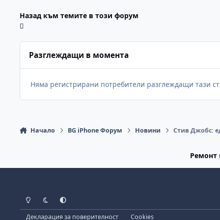
Назад към темите в този форум
Разглеждащи в момента
Няма регистрирани потребители разглеждащи тази ст
Начало
BG iPhone Форум
Новини
Стив Джобс: 
Ремонт 
Light Mode
Dark Mode
System Preference
Декларация за поверителност
Cookies