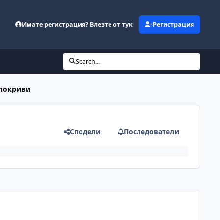
Имате регистрация? Влезте от тук
Регистрация
Search...
 покриви
Сподели
Последователи