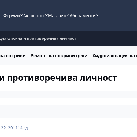
Форуми
Активност
Магазин
Абонаменти
една сложна и противоречива личност
на покриви | Ремонт на покриви цени | Хидроизолация на
 и противоречива личност
22, 2011
14 гд