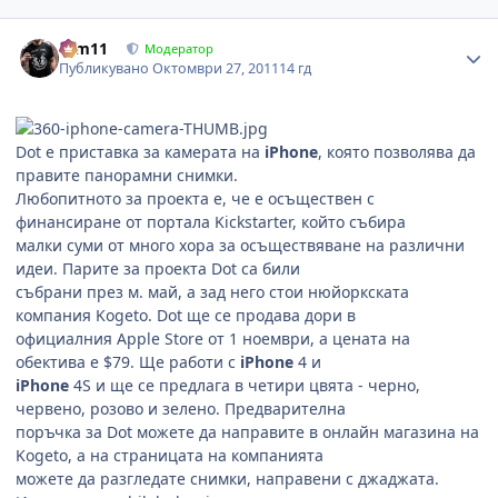
Author stats
arm11
Модератор
Публикувано
Октомври 27, 2011
14 гд
Dot е приставка за камерата на
iPhone
, която позволява да
правите панорамни снимки.
Любопитното за проекта е, че е осъществен с
финансиране от портала Kickstarter, който събира
малки суми от много хора за осъществяване на различни
идеи. Парите за проекта Dot са били
събрани през м. май, а зад него стои нюйоркската
компания Kogeto. Dot ще се продава дори в
официалния Apple Store от 1 ноември, а цената на
обектива е $79. Ще работи с
iPhone
4 и
iPhone
4S и ще се предлага в четири цвята - черно,
червено, розово и зелено. Предварителна
поръчка за Dot можете да направите в онлайн магазина на
Kogeto, а на страницата на компанията
можете да разгледате снимки, направени с джаджата.