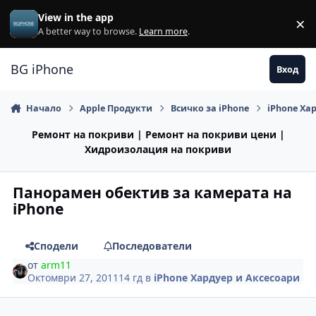
Премини към съдържанието
View in the app
×
Di
A better way to browse.
Learn more
.
BG iPhone
Вход
Начало
Apple Продукти
Всичко за iPhone
iPhone Ха
Ремонт на покриви | Ремонт на покриви цени |
Хидроизолация на покриви
Панорамен обектив за камерата на
iPhone
Сподели
Последователи
от
arm11
Октомври 27, 2011
14 гд
в
iPhone Хардуер и Аксесоари