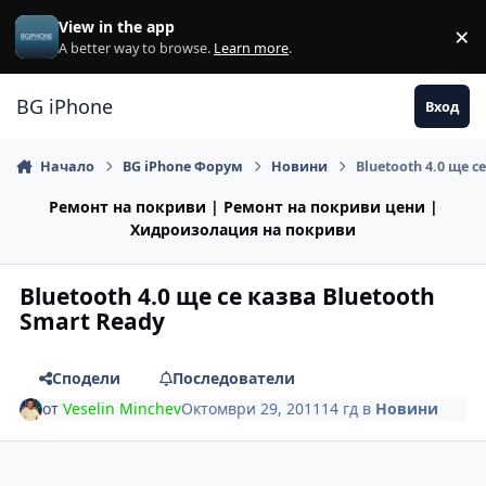
Премини към съдържанието
View in the app
×
Di
A better way to browse.
Learn more
.
BG iPhone
Вход
Начало
BG iPhone Форум
Новини
Bluetooth 4.0 ще с
Ремонт на покриви | Ремонт на покриви цени |
Хидроизолация на покриви
Bluetooth 4.0 ще се казва Bluetooth
Smart Ready
Сподели
Последователи
от
Veselin Minchev
Октомври 29, 2011
14 гд
в
Новини