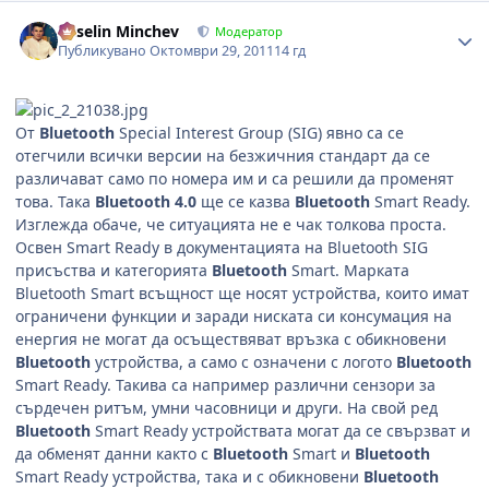
Author stats
Veselin Minchev
Модератор
Публикувано
Октомври 29, 2011
14 гд
От
Bluetooth
Special Interest Group (SIG) явно са се
отегчили всички версии на безжичния стандарт да се
различават само по номера им и са решили да променят
това. Така
Bluetooth 4.0
ще се казва
Bluetooth
Smart Ready.
Изглежда обаче, че ситуацията не е чак толкова проста.
Освен Smart Ready в документацията на Bluetooth SIG
присъства и категорията
Bluetooth
Smart. Марката
Bluetooth Smart всъщност ще носят устройства, които имат
ограничени функции и заради ниската си консумация на
енергия не могат да осъществяват връзка с обикновени
Bluetooth
устройства, а само с означени с логото
Bluetooth
Smart Ready. Такива са например различни сензори за
сърдечен ритъм, умни часовници и други. На свой ред
Bluetooth
Smart Ready устройствата могат да се свързват и
да обменят данни както с
Bluetooth
Smart и
Bluetooth
Smart Ready устройства, така и с обикновени
Bluetooth