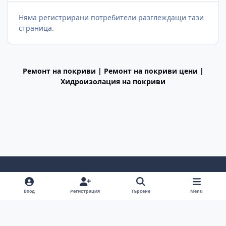
Няма регистрирани потребители разглеждащи тази
страница.
Ремонт на покриви | Ремонт на покриви цени |
Хидроизолация на покриви
Light Mode
Dark Mode
System Preference
f
Вход
Регистрация
Търсене
Menu
a
Декларация за поверителност
Cookies
c
BGiPhone © 2009 - 2026
Powered by
Invision Community
e