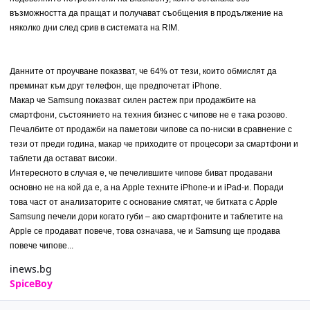
възможността да пращат и получават съобщения в продължение на
няколко дни след срив в системата на RIM.
Данните от проучване показват, че 64% от тези, които обмислят да
преминат към друг телефон, ще предпочетат iPhone.
Макар че Samsung показват силен растеж при продажбите на
смартфони, състоянието на техния бизнес с чипове не е така розово.
Печалбите от продажби на паметови чипове са по-ниски в сравнение с
тези от преди година, макар че приходите от процесори за смартфони и
таблети да остават високи.
Интересното в случая е, че печелившите чипове биват продавани
основно не на кой да е, а на Apple техните iPhone-и и iPad-и. Поради
това част от анализаторите с основание смятат, че битката с Apple
Samsung печели дори когато губи – ако смартфоните и таблетите на
Apple се продават повече, това означава, че и Samsung ще продава
повече чипове...
inews.bg
SpiceBoy