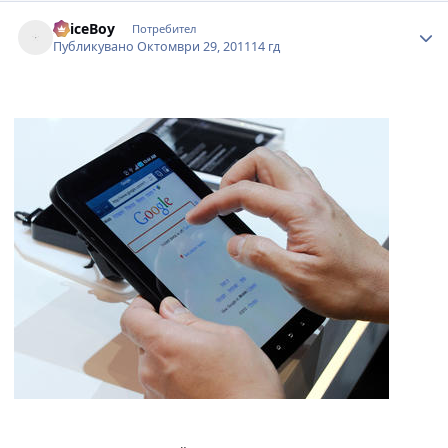
Author stats
SpiceBoy
Потребител
Публикувано
Октомври 29, 2011
14 гд