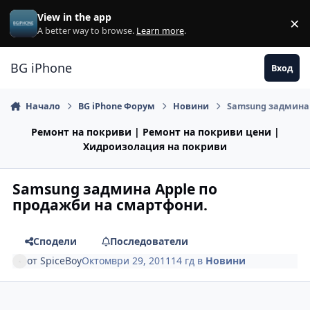
Премини към съдържанието
View in the app
×
Di
A better way to browse.
Learn more
.
BG iPhone
Вход
Начало
BG iPhone Форум
Новини
Samsung задмина 
Ремонт на покриви | Ремонт на покриви цени |
Хидроизолация на покриви
Samsung задмина Apple по
продажби на смартфони.
Сподели
Последователи
от
SpiceBoy
Октомври 29, 2011
14 гд
в
Новини