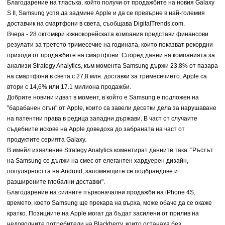
Благодарение на тласъка, който получи от продажбите на новия Galaxy
S II, Samsung успя да задмине Apple и да се превърне в най-големия
доставчик на смартфони в света, съобщава DigitalTrends.com.
Вчера - 28 октомври южнокорейската компания представи финансови
резулати за третото тримесечие на годината, които показват рекордни
приходи от продажбите на смартфони. Според данни на компанията за
анализи Strategy Analytics, към момента Samsung държи 23.8% от пазара
на смартфони в света с 27,8 млн. доставки за тримесечието. Apple са
втори с 14,6% или 17.1 милиона продажби.
Добрите новини идват в момент, в който е Samsung e подложен на
"барабанен огън" от Apple, които са завели десетки дела за нарушаване
на патентни права в редица западни държави. В част от случаите
съдебните искове на Apple доведоха до забраната на част от
продуктите сериятa Galaxy.
В имейл изявление Strategy Analytics коментират данните така: "Ръстът
на Samsung се дължи на смес от елегантен хардуерен дизайн,
популярността на Android, запомнящите се подбрандове и
разширените глобални доставки".
Благодарение на силните първоначални продажби на iPhone 4S,
времето, което Samsung ще прекара на върха, може обаче да се окаже
кратко. Позициите на Apple могат да бъдат засилени от прилив на
недоволните потребители на Blackberry, които останаха без