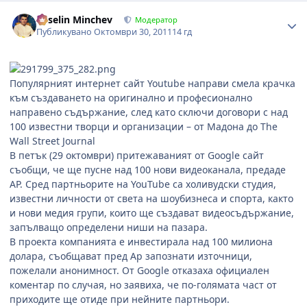
Author stats
Veselin Minchev
Модератор
Публикувано
Октомври 30, 2011
14 гд
Популярният интернет сайт Youtube направи смела крачка
към създаването на оригинално и професионално
направено съдържание, след като сключи договори с над
100 известни творци и организации – от Мадона до The
Wall Street Journal
В петък (29 октомври) притежаваният от Google сайт
съобщи, че ще пусне над 100 нови видеоканала, предаде
AP. Сред партньорите на YouTube са холивудски студия,
известни личности от света на шоубизнеса и спорта, както
и нови медия групи, които ще създават видеосъдържание,
запълващо определени ниши на пазара.
В проекта компанията е инвестирала над 100 милиона
долара, съобщават пред Ap запознати източници,
пожелали анонимност. От Google отказаха официален
коментар по случая, но заявиха, че по-голямата част от
приходите ще отиде при нейните партньори.