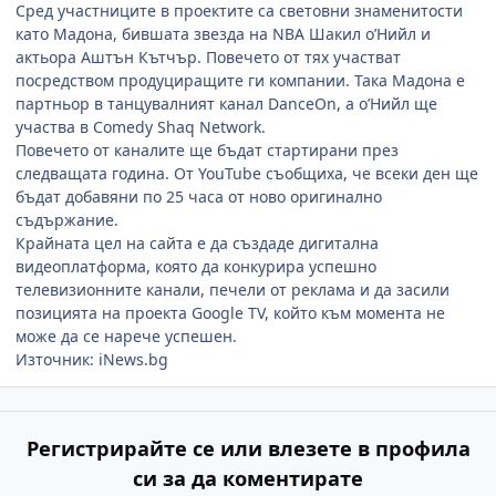
Сред участниците в проектите са световни знаменитости
като Мадона, бившата звезда на NBA Шакил о’Нийл и
актьора Аштън Кътчър. Повечето от тях участват
посредством продуциращите ги компании. Така Мадона е
партньор в танцувалният канал DanceOn, а о’Нийл ще
участва в Comedy Shaq Network.
Повечето от каналите ще бъдат стартирани през
следващата година. От YouTube съобщиха, че всеки ден ще
бъдат добавяни по 25 часа от ново оригинално
съдържание.
Крайната цел на сайта е да създаде дигитална
видеоплатформа, която да конкурира успешно
телевизионните канали, печели от реклама и да засили
позицията на проекта Google TV, който към момента не
може да се нарече успешен.
Източник: iNews.bg
Регистрирайте се или влезете в профила
си за да коментирате