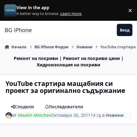
Премини към съдържанието
View in the app
×
Di
A better way to browse.
Learn more
.
BG iPhone
Вход
Начало
BG iPhone Форум
Новини
YouTube стартира
Ремонт на покриви | Ремонт на покриви цени |
Хидроизолация на покриви
YouTube стартира мащабния си
проект за оригинално съдържание
Сподели
Последователи
от
Veselin Minchev
Октомври 30, 2011
14 гд
в
Новини