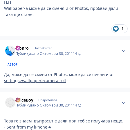
П.П
Wallpaper-а може да се сменя и от Photos, пробвай дали
така ще стане.
1
Author stats
Monro
Потребител
Публикувано
Октомври 30, 2011
14 гд
АВТОР
Да, може да се сменя от Photos, може да се смени и от
settings>wallpaper>camera roll
Author stats
SpiceBoy
Потребител
Публикувано
Октомври 30, 2011
14 гд
Това го знаем, въпросът е дали при теб се получава нещо.
- Sent from my iPhone 4