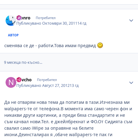
Author stats
Monro
Потребител
Публикувано
Октомври 30, 2011
14 гд
АВТОР
сменява се де - работи.Това имам предвид
9 месеца по-късно...
Author stats
navcho
Потребител
Публикувано
Август 27, 2012
13 гд
Да не отварям нова тема да попитам в тази.Изчезнаха ми
walpapers-те от телефона.В момента има само черен фон и
никакви други картинки, а преди бяха стандартите и не
съм качвал нови.Тел. е джейлбрекнат и ФО.От Сидията съм
свалил само iWipe за оправяне на белите
икони.Деинсталирах я ,обаче wallpapers-те пак ги