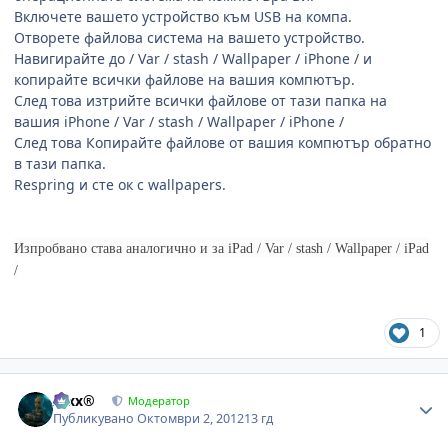
Включете вашето устройство към USB на компа.
Отворете файлова система на вашето устройство.
Навигирайте до / Var / stash / Wallpaper / iPhone / и
копирайте всички файлове на вашия компютър.
След това изтрийте всички файлове от тази папка на
вашия iPhone / Var / stash / Wallpaper / iPhone /
След това Копирайте файлове от вашия компютър обратно
в тази папка.
Respring и сте ок с wallpapers.
Изпробвано става аналогично и за iPad / Var / stash / Wallpaper / iPad
/
1
Author stats
Alxx®
Модератор
Публикувано
Октомври 2, 2012
13 гд