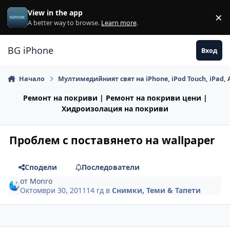
Премини към съдържанието
View in the app
×
Di
A better way to browse.
Learn more
.
BG iPhone
Вход
Начало
Мултимедийният свят на iPhone, iPod Touch, iPad, 
Ремонт на покриви | Ремонт на покриви цени |
Хидроизолация на покриви
Проблем с поставянето на wallpaper
Сподели
Последователи
от
Monro
Октомври 30, 2011
14 гд
в
Снимки, Теми & Тапети