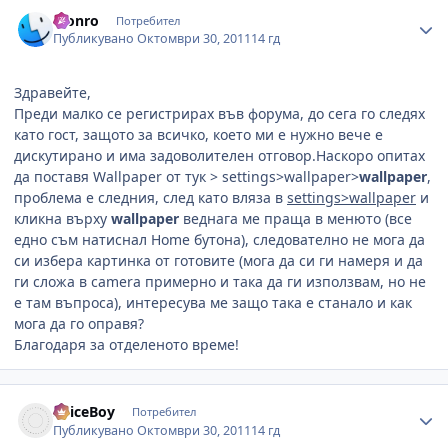
Author stats
Monro
Потребител
Публикувано
Октомври 30, 2011
14 гд
Здравейте,
Преди малко се регистрирах във форума, до сега го следях
като гост, защото за всичко, което ми е нужно вече е
дискутирано и има задоволителен отговор.Наскоро опитах
да поставя Wallpaper от тук > settings>wallpaper>
wallpaper
,
проблема е следния, след като вляза в
settings>wallpaper
и
кликна върху
wallpaper
веднага ме праща в менюто (все
едно съм натиснал Home бутона), следователно не мога да
си избера картинка от готовите (мога да си ги намеря и да
ги сложа в camera примерно и така да ги използвам, но не
е там въпроса), интересува ме защо така е станало и как
мога да го оправя?
Благодаря за отделеното време!
Author stats
SpiceBoy
Потребител
Публикувано
Октомври 30, 2011
14 гд