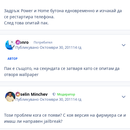
Задръж Power и Home бутона едновременно и изчакай да
се рестартира телефона.
След това опитай пак.
Author stats
Monro
Потребител
Публикувано
Октомври 30, 2011
14 гд
АВТОР
Пак е същото, на секундата се затваря като се опитам да
отворя wallpaper
Author stats
Veselin Minchev
Модератор
Публикувано
Октомври 30, 2011
14 гд
Този проблем кога се появи? С коя версия на фирмуера си и
имаш ли направен jailbreak?