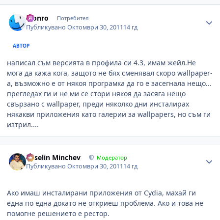
Author stats
Monro
Потребител
Публикувано
Октомври 30, 2011
14 гд
АВТОР
написал съм версията в профила си 4.3, имам жейл.Не
мога да кажа кога, защото не бях сменявал скоро wallpaper-
а, възможно е от някоя програмка да го е засегнала нещо...
прегледах ги и не ми се стори някоя да засяга нещо
свързано с wallpaper, преди няколко дни инсталирах
някакви приложения като галерии за wallpapers, но съм ги
изтрил....
Author stats
Veselin Minchev
Модератор
Публикувано
Октомври 30, 2011
14 гд
Ако имаш инсталирани приложения от Cydia, махай ги
една по една докато не откриеш проблема. Ако и това не
помогне решението е рестор.