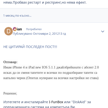
няма.Пробвах рестарт и респринг,но няма ефект.
1 месец по-късно...
Author stats
deian
Потребител
Публикувано
Октомври 2, 2012
13 гд
НЕ ЦИТИРАЙ ПОСЛЕДЕН ПОСТ!!!
Отговор:
Имам iPhone 4 и iPad new
IOS 5.1.1 джайлбрейкнати
с абсент 2.0
исках да си сменя тапетите и всички по подразбиране тапети са
напълно черни.(Опитах нулиране на всички настройки не става)
Решение;
Изтеглете и инсталирайте
I-FunBox
или ''DiskAid'' за
операционната система на компютъра Ви.