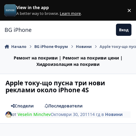
Премини към съдържанието
View in the app
×
Di
A better way to browse.
Learn more
.
BG iPhone
Вход
Начало
BG iPhone Форум
Новини
Apple току-що пус
Ремонт на покриви | Ремонт на покриви цени |
Хидроизолация на покриви
Apple току-що пусна три нови
реклами около iPhone 4S
Сподели
Последователи
от
Veselin Minchev
Октомври 30, 2011
14 гд
в
Новини