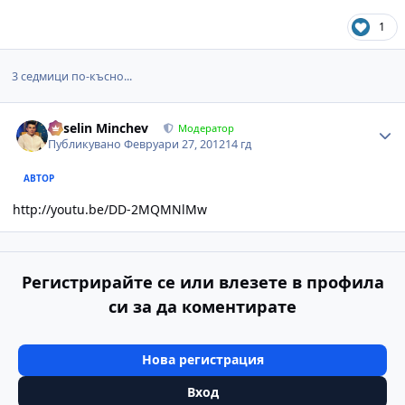
1
3 седмици по-късно...
Author stats
Veselin Minchev
Модератор
Публикувано
Февруари 27, 2012
14 гд
АВТОР
http://youtu.be/DD-2MQMNlMw
Регистрирайте се или влезете в профила
си за да коментирате
Нова регистрация
Вход