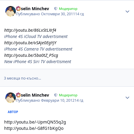
Author stats
Veselin Minchev
Модератор
Публикувано
Октомври 30, 2011
14 гд
http://youtu.be/86LxStLXrf4
iPhone 4S iCloud TV advertisment
http://youtu.be/vSAje0EgYjY
iPhone 4S Camera TV advertisement
http://youtu.be/5ba0tZ_P5cg
New iPhone 4S Siri TV advertisment
3 месеца по-късно...
Author stats
Veselin Minchev
Модератор
Публикувано
Февруари 10, 2012
14 гд
АВТОР
http://youtu.be/-UpmQN55q2g
http://youtu.be/-G8fG1bKgQo