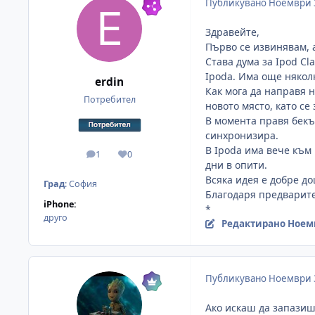
Публикувано
Ноември 
Здравейте,
Първо се извинявам, а
Става дума за Ipod Cl
Ipoda. Има още няколк
erdin
Как мога да направя н
Потребител
новото място, като се
В момента правя бекъп
синхронизира.
В Ipoda има вече към
1
0
мнения
Reputation
дни в опити.
Всяка идея е добре дош
Град
:
София
Благодаря предварит
iPhone:
*
друго
Редактирано
Ноемв
Публикувано
Ноември 
Ако искаш да запазиш 