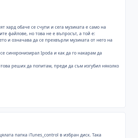
т хард обаче се счупи и сега музиката е само на
е файлове, но това не е въпросът, а той е:
оето и означава да се прехвърли музиката от него на
 се синхронизирал Ipodа и как да го накарам да
атова реших да попитам, преди да съм изгубил няколко
ялата папка iTunes_control в избран диск. Така