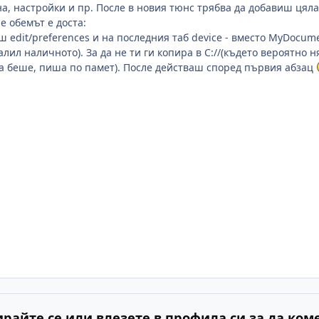
, настройки и пр. После в новия тюнс трябва да добавиш цялата п
е обемът е доста:
 edit/preferences и на последния таб device - вместо MyDocume
валил наличното). За да не ти ги копира в C://(където вероятно 
ва беше, пиша по памет). После действаш според първия абзац
ирайте се или влезете в профила си за да ком