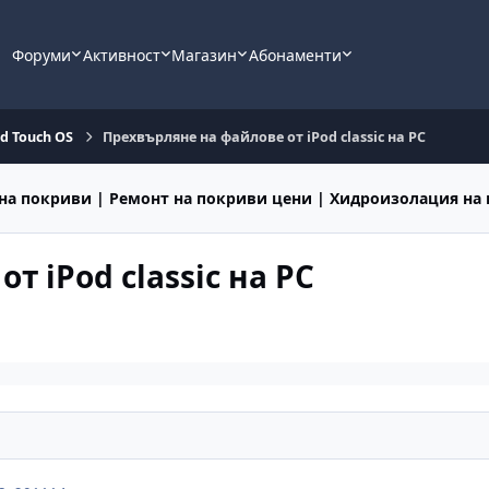
Форуми
Активност
Магазин
Абонаменти
od Touch OS
Прехвърляне на файлове от iPod classic на PC
на покриви | Ремонт на покриви цени | Хидроизолация на
 iPod classic на PC