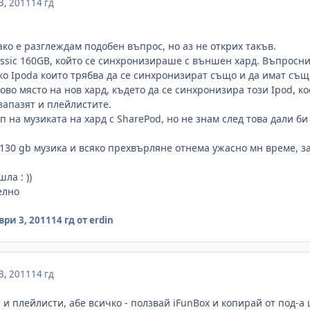
3, 2011
14 гд
ко е разглеждам подобен въпрос, но аз не открих такъв.
assic 160GB, който се синхронизираше с външен хард. Въпросния
о Ipoda които трябва да се синхронизират също и да имат същит
ово място на нов хард, където да се синхронизира този Ipod, к
 запазят и плейлистите.
 на музиката на хард с SharePod, но не знам след това дали би
 130 gb музика и всяко прехвърляне отнема ужасно мн време, з
ла : ))
елно
ри 3, 2011
14 гд
от erdin
3, 2011
14 гд
и плейлисти, абе всичко - ползвай iFunBox и копирай от под-а ц