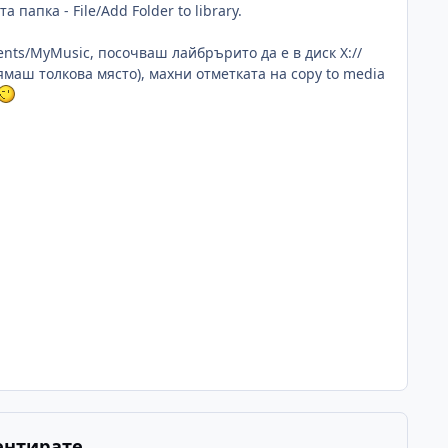
апка - File/Add Folder to library.
nts/MyMusic, посочваш лайбрърито да е в диск X://
нямаш толкова място), махни отметката на copy to media
ентирате