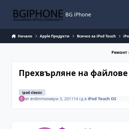
Премини към съдържанието
BG iPhone
Начало
Apple Продукти
Всичко за iPod Touch
iP
Ремонт 
Прехвърляне на файлове от
ipod classic
от
erdin
Ноември 3, 2011
14 гд
в
iPod Touch OS