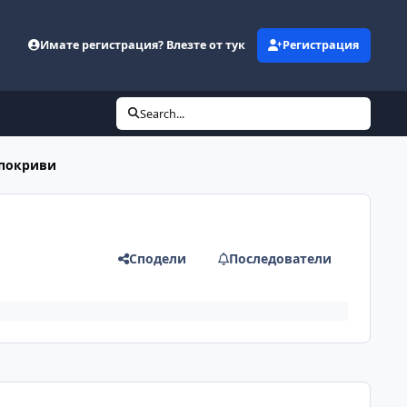
Имате регистрация? Влезте от тук
Регистрация
Search...
 покриви
Сподели
Последователи