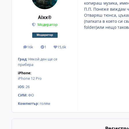
копираш музика, имена
П.П. Понеже виждам ч
Отваряш тюнса, цъкаш
Alxx®
(папката в която си с
Модератор
folder(или нещо тако
16k
1
15,6k
мнения
Solutions
Reputation
Град
:
Някой ден ще се
прибера
iPhone:
iPhone 12 Pro
iOS
:
26
СИМ
:
ФО
Компютър
:
голям
Регистр