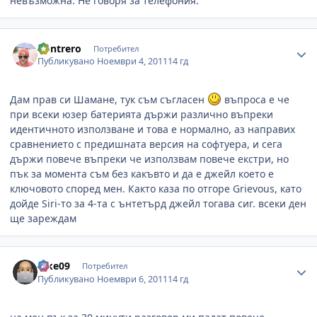
невъзможна. Не говоря за телефония.
Author stats
Kontrero
Потребител
Публикувано
Ноември 4, 2011
14 гд
Дам прав си Шамане, тук съм съгласен
въпроса е че
при всеки юзер батерията държи различно въпреки
идентичното използване и това е нормално, аз направих
сравнението с предишната версия на софтуера, и сега
държи повече въпреки че използвам повече екстри, но
пък за момента съм без какъвто и да е джейл което е
ключовото според мен. Както каза по отгоре Grievous, като
дойде Siri-то за 4-та с ънтетърд джейл тогава сиг. всеки ден
ще зареждам
Author stats
kike09
Потребител
Публикувано
Ноември 6, 2011
14 гд