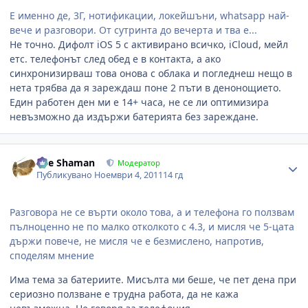
Е именно де, 3Г, нотификации, локейшъни, whatsapp най-
вече и разговори. От сутринта до вечерта и тва е...
Не точно. Дифолт iOS 5 с активирано всичко, iCloud, мейл
етс. телефонът след обед е в контакта, а ако
синхронизирваш това онова с облака и погледнеш нещо в
нета трябва да я зареждаш поне 2 пъти в денонощието.
Един работен ден ми е 14+ часа, не се ли оптимизира
невъзможно да издържи батерията без зареждане.
Author stats
The Shaman
Модератор
Публикувано
Ноември 4, 2011
14 гд
Разговора не се върти около това, а и телефона го ползвам
пълноценно не по малко отколкото с 4.3, и мисля че 5-цата
държи повече, не мисля че е безмислено, напротив,
споделям мнение
Има тема за батериите. Мисълта ми беше, че пет дена при
сериозно ползване е трудна работа, да не кажа