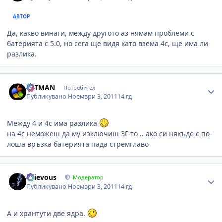
АВТОР
Да, какво винаги, между другото аз нямам проблеми с
батерията с 5.0, но сега ще видя като взема 4с, ще има ли
разлика.
Author stats
HITMAN
Потребител
Публикувано
Ноември 3, 2011
14 гд
Между 4 и 4с има разлика
на 4с неможеш да му изключиш 3Г-то .. ако си някъде с по-
лоша връзка батерията пада стремглаво
Author stats
Grievous
Модератор
Публикувано
Ноември 3, 2011
14 гд
А и хрантути две ядра.