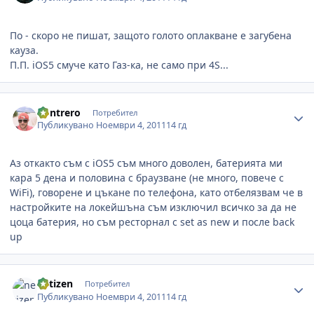
По - скоро не пишат, защото голото оплакване е загубена
кауза.
П.П. iOS5 смуче като Газ-ка, не само при 4S...
Author stats
Kontrero
Потребител
Публикувано
Ноември 4, 2011
14 гд
Аз откакто съм с iOS5 съм много доволен, батерията ми
кара 5 дена и половина с браузване (не много, повече с
WiFi), говорене и цъкане по телефона, като отбелязвам че в
настройките на локейшъна съм изключил всичко за да не
цоца батерия, но съм ресторнал с set as new и после back
up
Author stats
netizen
Потребител
Публикувано
Ноември 4, 2011
14 гд