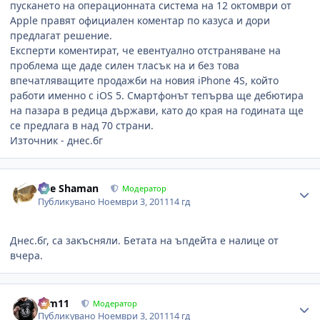
пускането на операционната система на 12 октомври от
Apple правят официален коментар по казуса и дори
предлагат решение.
Експерти коментират, че евентуално отстраняване на
проблема ще даде силен тласък на и без това
впечатляващите продажби на новия iPhone 4S, който
работи именно с iOS 5. Смартфонът тепърва ще дебютира
на пазара в редица държави, като до края на годината ще
се предлага в над 70 страни.
Източник - днес.бг
Author stats
The Shaman
Модератор
Публикувано
Ноември 3, 2011
14 гд
Днес.бг, са закъсняли. Бетата на ъпдейта е налице от
вчера.
Author stats
arm11
Модератор
Публикувано
Ноември 3, 2011
14 гд