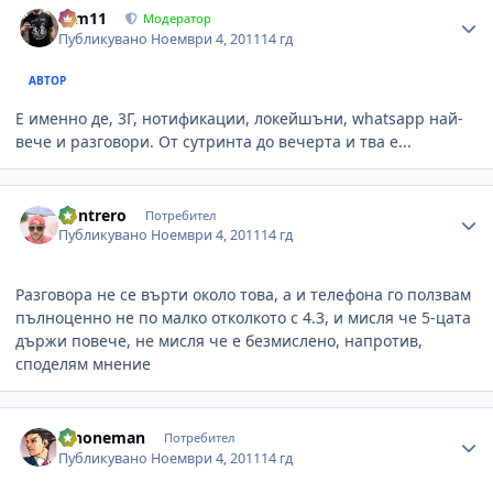
arm11
Модератор
Публикувано
Ноември 4, 2011
14 гд
АВТОР
Е именно де, 3Г, нотификации, локейшъни, whatsapp най-
вече и разговори. От сутринта до вечерта и тва е...
Author stats
Kontrero
Потребител
Публикувано
Ноември 4, 2011
14 гд
Разговора не се върти около това, а и телефона го ползвам
пълноценно не по малко отколкото с 4.3, и мисля че 5-цата
държи повече, не мисля че е безмислено, напротив,
споделям мнение
Author stats
iPhoneman
Потребител
Публикувано
Ноември 4, 2011
14 гд