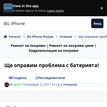
Премини към съдържанието
View in the app
×
Di
A better way to browse.
Learn more
.
BG iPhone
Вход
Начало
BG iPhone Форум
Новини
Ще оправим пробл
Ремонт на покриви | Ремонт на покриви цени |
Хидроизолация на покриви
Ще оправим проблема с батерията!
Сподели
Последователи
от
arm11
Ноември 3, 2011
14 гд
в
Новини
Author stats