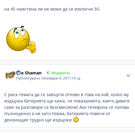
на 4S наистина ли не може да се изключи 3G
Author stats
The Shaman
Модератор
Публикувано
Ноември 4, 2011
14 гд
С риск темата да се завърти отново в това на кой, колко му
издържа батерията ще кажа, че показанията, които давате
само за разговори са безсмислени! Ако телефона се ползва
пълноценно а не като Нокиа, батерията повече от
денонощие трудно ще издържи
Author stats