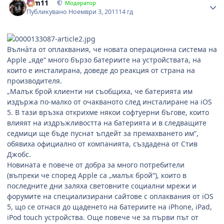
arm11
Модератор
Публикувано
Ноември 3, 2011
14 гд
Вълнàта от оплаквания, че новата операционна система на
Apple „яде“ много бързо батериите на устройствата, на
които е инсталирана, доведе до реакция от страна на
производителя.
„Малък брой клиенти ни съобщиха, че батерията им
издържа по-малко от очакваното след инсталиране на iOS
5. В тази връзка открихме някои софтуерни бъгове, които
влияят на издръжливостта на батерията и в следващите
седмици ще бъде пуснат ъпдейт за премахването им“,
обявиха официално от компанията, създадена от Стив
Джобс.
Новината е повече от добра за много потребители
(въпреки че според Apple са „малък брой“), които в
последните дни заляха световните социални мрежи и
форумите на специализирани сайтове с оплаквания от iOS
5, що се отнася до щаденето на батериите на iPhone, iPad,
iPod touch устройства. Още повече че за първи път от