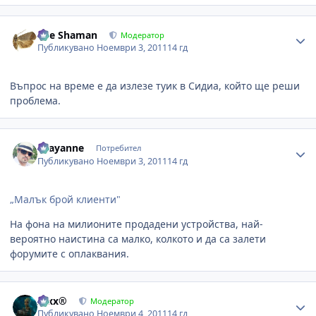
Author stats
The Shaman
Модератор
Публикувано
Ноември 3, 2011
14 гд
Въпрос на време е да излезе туик в Сидиа, който ще реши
проблема.
Author stats
chayanne
Потребител
Публикувано
Ноември 3, 2011
14 гд
„Малък брой клиенти"
На фона на милионите продадени устройства, най-
вероятно наистина са малко, колкото и да са залети
форумите с оплаквания.
Author stats
Alxx®
Модератор
Публикувано
Ноември 4, 2011
14 гд