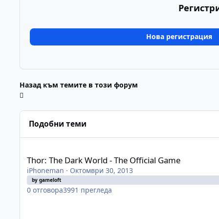
Регистр
Нова регистрация
Назад към темите в този форум
Подобни теми
Thor: The Dark World - The Official Game
Thor: The Dark World - The Official Game
iPhoneman
·
Октомври 30, 2013
by gameloft
0
отговора
3991
прегледа