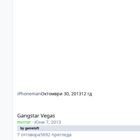
iPhoneman
Октомври 30, 2013
12 гд
Gangstar Vegas
Gangstar Vegas
mirror
·
Юни 7, 2013
by gameloft
7
отговора
5692
прегледа