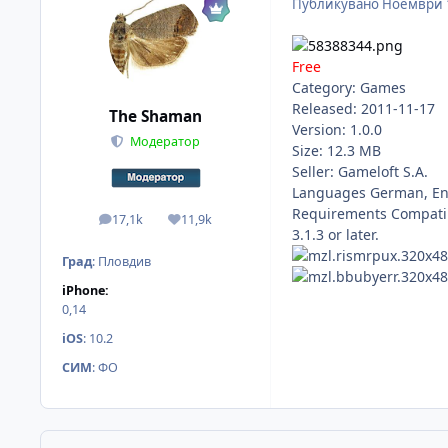
Публикувано
Ноември 
Free
Category: Games
Released: 2011-11-17
The Shaman
Version: 1.0.0
Модератор
Size: 12.3 MB
Seller: Gameloft S.A.
Languages German, Engl
Requirements Compatibl
17,1k
11,9k
мнения
Reputation
3.1.3 or later.
Град
:
Пловдив
iPhone:
0,14
iOS
:
10.2
СИМ
:
ФО