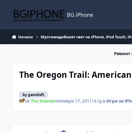
Премини към съдържанието
BG iPhone
Начало
Мултимедийният свят на iPhone, iPod Touch, iP
Ремонт 
The Oregon Trail: American
by gameloft
от
The Shaman
Ноември 17, 2011
14 гд
в
Игри за iPh