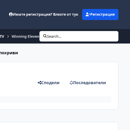
Имате регистрация? Влезте от тук
Регистрация
eTV
Winning Eleven 2012
Search...
 покриви
Сподели
Последователи