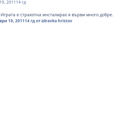
19, 2011
14 гд
 Играта е страхотна инсталирах я върви много добре.
ри 19, 2011
14 гд
от zdravko hristov