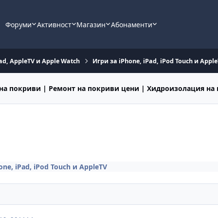
Форуми
Активност
Магазин
Абонаменти
ad, AppleTV и Apple Watch
Игри за iPhone, iPad, iPod Touch и Appl
на покриви | Ремонт на покриви цени | Хидроизолация на
one, iPad, iPod Touch и AppleTV