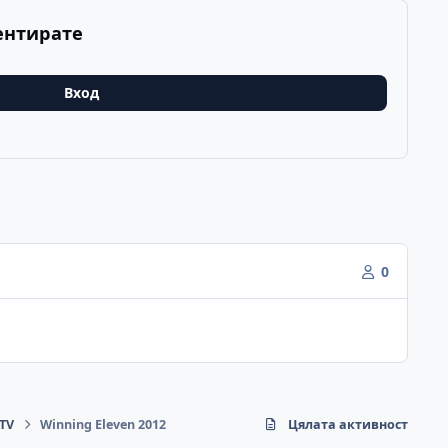
ентирате
Вход
0
eTV
Winning Eleven 2012
Цялата активност