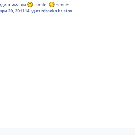
видиш има ли
:smile:
:smile: .
ри 20, 2011
14 гд
от zdravko hristov