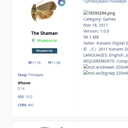
Публикувано
Ноември 
Category: Games
Nov 18, 2011
Version: 1.0.0
The Shaman
99.1 MB
Модератор
Seller: Konami Digital 
© （C）2011 Konami Dig
LANGUAGES: English, 
REQUIREMENTS: Compatib
17,1k
11,9k
мнения
Reputation
Град
:
Пловдив
iPhone:
0,14
iOS
:
10.2
СИМ
:
ФО