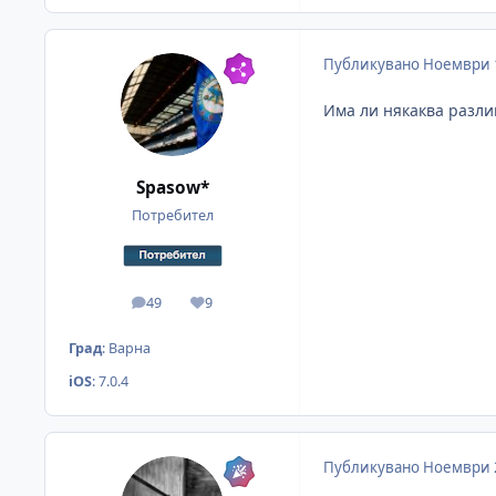
Публикувано
Ноември 
Има ли някаква разлик
Spasow*
Потребител
49
9
мнения
Reputation
Град
:
Варна
iOS
:
7.0.4
Публикувано
Ноември 