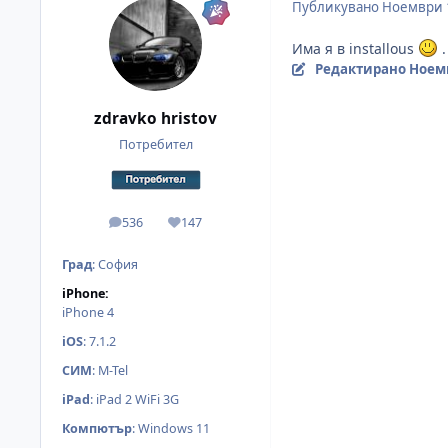
Публикувано
Ноември 
Има я в installous
.
Редактирано
Ноемв
zdravko hristov
Потребител
536
147
мнения
Reputation
Град
:
София
iPhone:
iPhone 4
iOS
:
7.1.2
СИМ
:
M-Tel
iPad
:
iPad 2 WiFi 3G
Компютър
:
Windows 11