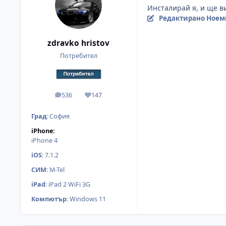
Инсталирай я, и ще 
Редактирано
Ноемв
zdravko hristov
Потребител
536
147
мнения
Reputation
Град
:
София
iPhone:
iPhone 4
iOS
:
7.1.2
СИМ
:
M-Tel
iPad
:
iPad 2 WiFi 3G
Компютър
:
Windows 11