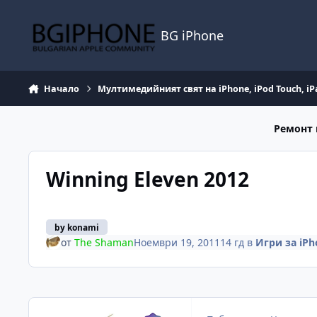
Премини към съдържанието
BG iPhone
Начало
Мултимедийният свят на iPhone, iPod Touch, iP
Ремонт 
Winning Eleven 2012
by konami
от
The Shaman
Ноември 19, 2011
14 гд
в
Игри за iPh