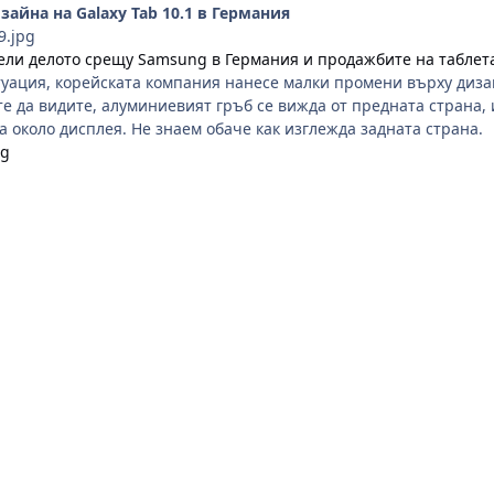
айна на Galaxy Tab 10.1 в Германия
чели делото срещу Samsung в Германия и продажбите на таблета
уация, корейската компания нанесе малки промени върху дизайн
те да видите, алуминиевият гръб се вижда от предната страна,
 около дисплея. Не знаем обаче как изглежда задната страна.
bg