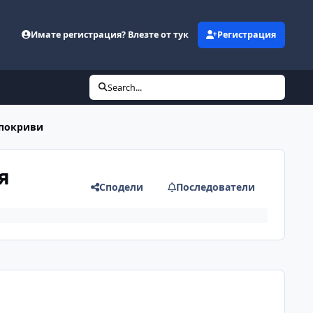
Имате регистрация? Влезте от тук
Регистрация
Search...
 покриви
я
Сподели
Последователи