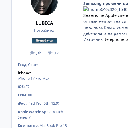
Samsung промени диз
Знаете, че Apple спе
от тази неприятна сит
LUBECA
new, нов). Както може
Потребител
дебелината на рамката
Източник:
telephone.
1,3k
1,1k
мнения
Reputation
Град
:
София
iPhone:
iPhone 17 Pro Max
iOS
:
27
СИМ
:
ФО
iPad
:
iPad Pro (5th, 12.9)
Apple Watch
:
Apple Watch
Series 7
Компютър
:
MacBook Pro 13"