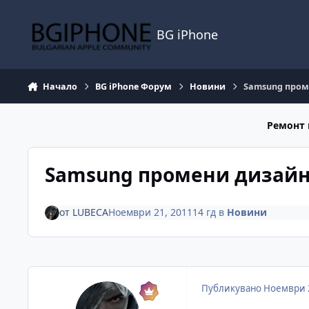
Премини към съдържанието
BG iPhone
Начало
BG iPhone Форум
Новини
Samsung проме
Ремонт 
Samsung промени дизайна 
от
LUBECA
Ноември 21, 2011
14 гд
в
Новини
Публикувано
Ноември 