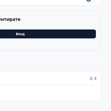
ентирате
Вход
0