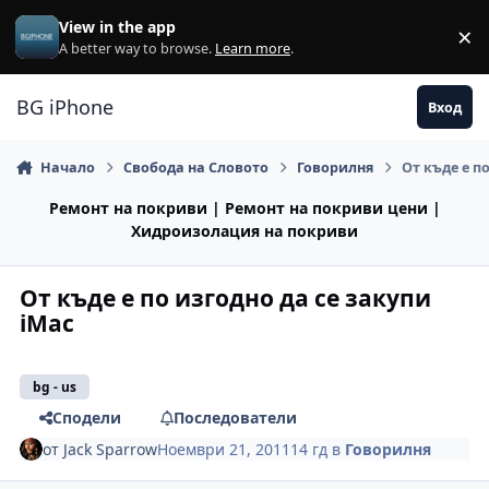
Премини към съдържанието
View in the app
×
Di
A better way to browse.
Learn more
.
BG iPhone
Вход
Начало
Свобода на Словото
Говорилня
От къде е п
Ремонт на покриви | Ремонт на покриви цени |
Хидроизолация на покриви
От къде е по изгодно да се закупи
iMac
bg - us
Сподели
Последователи
от
Jack Sparrow
Ноември 21, 2011
14 гд
в
Говорилня