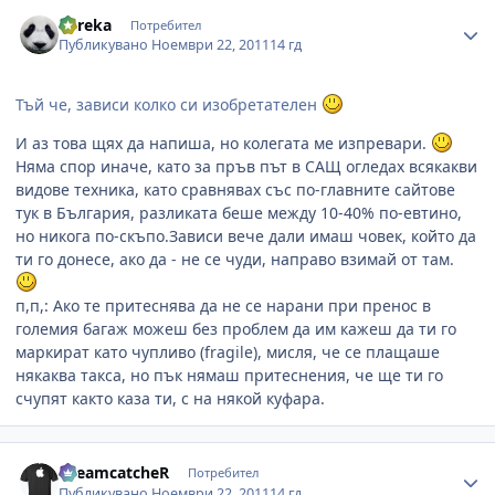
Author stats
Eureka
Потребител
Публикувано
Ноември 22, 2011
14 гд
Тъй че, зависи колко си изобретателен
И аз това щях да напиша, но колегата ме изпревари.
Няма спор иначе, като за пръв път в САЩ огледах всякакви
видове техника, като сравнявах със по-главните сайтове
тук в България, разликата беше между 10-40% по-евтино,
но никога по-скъпо.Зависи вече дали имаш човек, който да
ти го донесе, ако да - не се чуди, направо взимай от там.
п,п,: Ако те притеснява да не се нарани при пренос в
големия багаж можеш без проблем да им кажеш да ти го
маркират като чупливо (fragile), мисля, че се плащаше
някаква такса, но пък нямаш притеснения, че ще ти го
счупят както каза ти, с на някой куфара.
Author stats
DreamcatcheR
Потребител
Публикувано
Ноември 22, 2011
14 гд