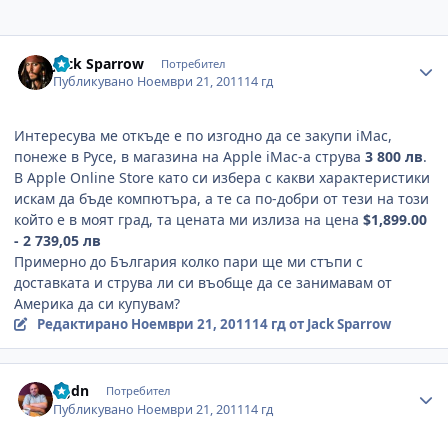
Author stats
Jack Sparrow
Потребител
Публикувано
Ноември 21, 2011
14 гд
Интересува ме откъде е по изгодно да се закупи iMac,
понеже в Русе, в магазина на Apple iMac-a струва
3 800 лв
.
В Apple Online Store като си избера с какви характеристики
искам да бъде компютъра, а те са по-добри от тези на този
който е в моят град, та цената ми излиза на цена
$1,899.00
- 2 739,05
лв
Примерно до България колко пари ще ми стъпи с
доставката и струва ли си въобще да се занимавам от
Америка да си купувам?
Редактирано
Ноември 21, 2011
14 гд
от Jack Sparrow
Author stats
bgdn
Потребител
Публикувано
Ноември 21, 2011
14 гд