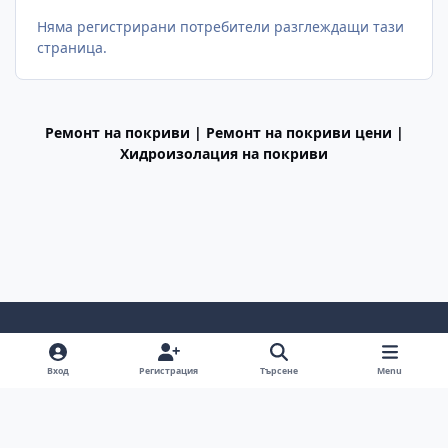
Няма регистрирани потребители разглеждащи тази
страница.
Ремонт на покриви | Ремонт на покриви цени |
Хидроизолация на покриви
Light Mode
Dark Mode
System Preference
f
Вход
Регистрация
Търсене
Menu
a
Декларация за поверителност
Cookies
c
BGiPhone © 2009 - 2026
Powered by
Invision Community
e