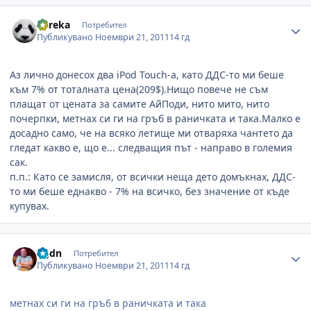
Author stats
Eureka
Потребител
Публикувано
Ноември 21, 2011
14 гд
Аз лично донесох два iPod Touch-a, като ДДС-то ми беше
към 7% от тоталната цена(209$).Нищо повече не съм
плащат от цената за самите АйПоди, нито мито, нито
почерпки, метнах си ги на гръб в раничката и така.Малко е
досадно само, че на всяко летище ми отваряха чантето да
гледат какво е, що е... следващия път - направо в големия
сак.
п.п.: Като се замисля, от всички неща дето домъкнах, ДДС-
то ми беше еднакво - 7% на всичко, без значение от къде
купувах.
Author stats
bgdn
Потребител
Публикувано
Ноември 21, 2011
14 гд
метнах си ги на гръб в раничката и така