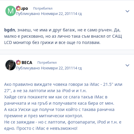
Author stats
mupo
Потребител
Публикувано
Ноември 22, 2011
14 гд
bgdn
, знаеш, че има и друг багаж, не е само ръчен. Да,
малко е рисковано, но аз лично така съм внасял от САЩ
LCD монитор без грижи и все още го ползвам.
Author stats
LUBECA
Потребител
Публикувано
Ноември 22, 2011
14 гд
Ако правилно виждате човека говори за iMac - 21.5" или
27", а не за лаптопи или за iPod-и и т.н.
Хайде сега покажете ми как се слага такъв iMac в
раничката и на гръб и получавате каса бира от мен.
А каса Уиски ще получи този който с такава раничка
премине и през митнически контрол.
Не се заяждам - но с лаптопи, фотоапарати, iPod и т.н. е
едно. Просто с iMac е невъзможно!