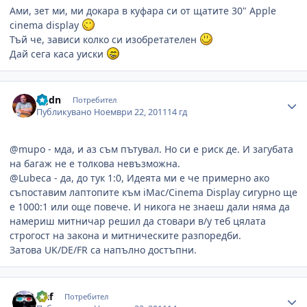
Ами, зет ми, ми докара в куфара си от щатите 30" Apple
cinema display
Тъй че, зависи колко си изобретателен
Дай сега каса уиски
Author stats
bgdn
Потребител
Публикувано
Ноември 22, 2011
14 гд
@mupo - мда, и аз съм пътувал. Но си е риск де. И загубата
на багаж не е толкова невъзможна.
@Lubeca - да, до тук 1:0, Идеята ми е че примерно ако
съпоставим лаптопите към iMac/Cinema Display сигурно ще
е 1000:1 или още повече. И никога не знаеш дали няма да
намериш митничар решил да стовари в/у теб цялата
строгост на закона и митническите разпоредби.
Затова UK/DE/FR са напълно достъпни.
Author stats
slaf
Потребител