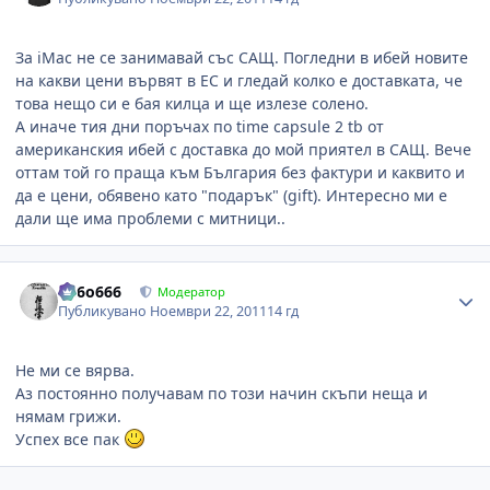
За iMac не се занимавай със САЩ. Погледни в ибей новите
на какви цени вървят в ЕС и гледай колко е доставката, че
това нещо си е бая килца и ще излезе солено.
А иначе тия дни поръчах по time capsule 2 tb от
американския ибей с доставка до мой приятел в САЩ. Вече
оттам той го праща към България без фактури и каквито и
да е цени, обявено като "подарък" (gift). Интересно ми е
дали ще има проблеми с митници..
Author stats
Pe6o666
Модератор
Публикувано
Ноември 22, 2011
14 гд
Не ми се вярва.
Аз постоянно получавам по този начин скъпи неща и
нямам грижи.
Успех все пак