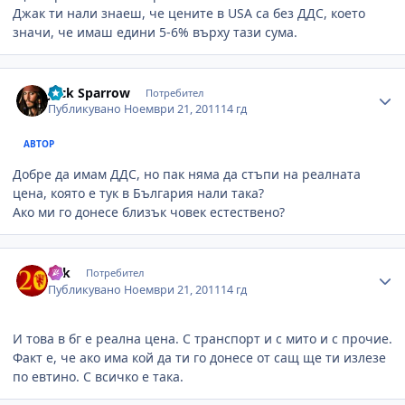
Джак ти нали знаеш, че цените в USA са без ДДС, което
значи, че имаш едини 5-6% върху тази сума.
Author stats
Jack Sparrow
Потребител
Публикувано
Ноември 21, 2011
14 гд
АВТОР
Добре да имам ДДС, но пак няма да стъпи на реалната
цена, която е тук в България нали така?
Ако ми го донесе близък човек естествено?
Author stats
eek
Потребител
Публикувано
Ноември 21, 2011
14 гд
И това в бг е реална цена. С транспорт и с мито и с прочие.
Факт е, че ако има кой да ти го донесе от сащ ще ти излезе
по евтино. С всичко е така.