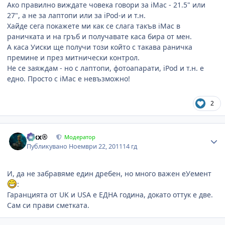
Ако правилно виждате човека говори за iMac - 21.5" или
27", а не за лаптопи или за iPod-и и т.н.
Хайде сега покажете ми как се слага такъв iMac в
раничката и на гръб и получавате каса бира от мен.
А каса Уиски ще получи този който с такава раничка
премине и през митнически контрол.
Не се заяждам - но с лаптопи, фотоапарати, iPod и т.н. е
едно. Просто с iMac е невъзможно!
2
Author stats
Alxx®
Модератор
Публикувано
Ноември 22, 2011
14 гд
И, да не забравяме един дребен, но много важен еУемент
:
Гаранцията от UK и USA е ЕДНА година, докато оттук е две.
Сам си прави сметката.