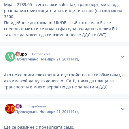
Мда... 2739.05 - сега сложи sales tax, транспорт, мита, ддс,
разправии с митниците и т.н. и ще ти стъпе (на око) около
3500.
По-идейно е доставка от UK/DE - тъй като сме в EU се
спестяват мита и се издава фактура валидна в целия EU
така че да можеш да си вземеш после ДДС-то (VAT).
Author stats
mupo
Потребител
Публикувано
Ноември 21, 2011
14 гд
Ако не се лъжа електронните устройства не се обмитяват, а
ако има кой да му го донесе от САЩ, няма да плаща за
транспорт и е много вероятно да не заплати и ДДС.
Author stats
eek
Потребител
Публикувано
Ноември 21, 2011
14 гд
Ще се размине с почерпката само.