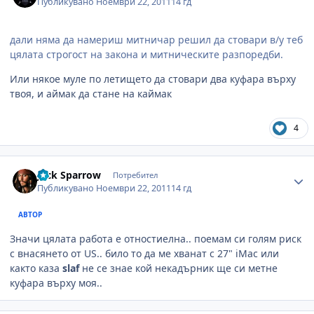
Публикувано
Ноември 22, 2011
14 гд
дали няма да намериш митничар решил да стовари в/у теб
цялата строгост на закона и митническите разпоредби.
Или някое муле по летището да стовари два куфара върху
твоя, и аймак да стане на каймак
4
Author stats
Jack Sparrow
Потребител
Публикувано
Ноември 22, 2011
14 гд
АВТОР
Значи цялата работа е отностиелна.. поемам си голям риск
с внасянето от US.. било то да ме хванат с 27" iMac или
както каза
slaf
не се знае кой некадърник ще си метне
куфара върху моя..