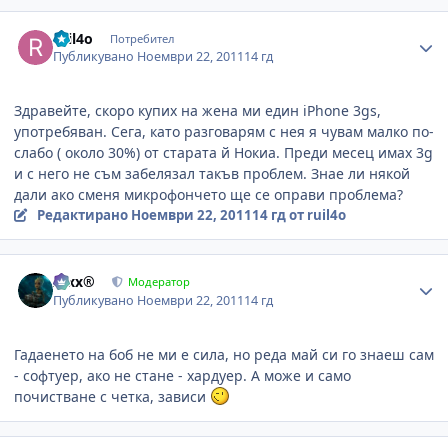
Author stats
ruil4o
Потребител
Публикувано
Ноември 22, 2011
14 гд
Здравейте, скоро купих на жена ми един iPhone 3gs,
употребяван. Сега, като разговарям с нея я чувам малко по-
слабо ( около 30%) от старата й Нокиа. Преди месец имах 3g
и с него не съм забелязал такъв проблем. Знае ли някой
дали ако сменя микрофончето ще се оправи проблема?
Редактирано
Ноември 22, 2011
14 гд
от ruil4o
Author stats
Alxx®
Модератор
Публикувано
Ноември 22, 2011
14 гд
Гадаенето на боб не ми е сила, но реда май си го знаеш сам
- софтуер, ако не стане - хардуер. А може и само
почистване с четка, зависи
Author stats