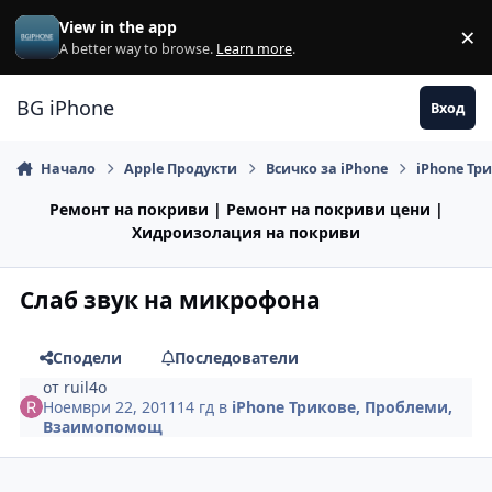
Премини към съдържанието
View in the app
×
Di
A better way to browse.
Learn more
.
BG iPhone
Вход
Начало
Apple Продукти
Всичко за iPhone
iPhone Тр
Ремонт на покриви | Ремонт на покриви цени |
Хидроизолация на покриви
Слаб звук на микрофона
Сподели
Последователи
от
ruil4o
Ноември 22, 2011
14 гд
в
iPhone Трикове, Проблеми,
Взаимопомощ