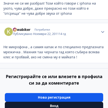
Значи не си ме разбрал! Този който говори с iphona на
ухото, чува добре, даже прекрасно но този който е
"отсреща" не чува добре звука от iphona
Author stats
kawabiker
Потребител
Публикувано
Ноември 22, 2011
14 гд
Не микрофона , а самия капак и по специално предпазната
мрежичка . Махния таа черната гад която събира всяква
клес и пробвай, ако не смяна му е майката !
Регистрирайте се или влезете в профила
си за да коментирате
Нова регистрация
Вход