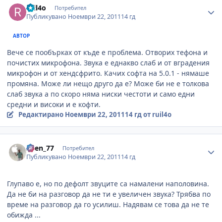
ruil4o
Потребител
Публикувано
Ноември 22, 2011
14 гд
АВТОР
Вече се пообърках от къде е проблема. Отворих тефона и
почистих микрофона. Звука е еднакво слаб и от вградения
микрофон и от хендсфрито. Качих софта на 5.0.1 - нямаше
промяна. Може ли нещо друго да е? Може би не е толкова
слаб звука а по скоро няма ниски честоти и само едни
средни и високи и е кофти.
Редактирано
Ноември 22, 2011
14 гд
от ruil4o
Author stats
Asen_77
Потребител
Публикувано
Ноември 22, 2011
14 гд
Глупаво е, но по дефолт звуците са намалени наполовина.
Да не би на разговор да не ти е увеличен звука? Трябва по
време на разговор да го усилиш. Надявам се това да не те
обижда ...