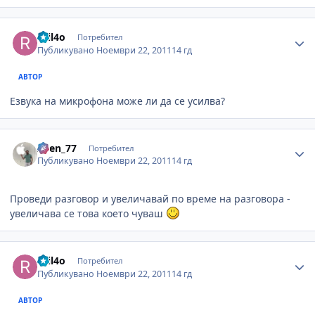
Author stats
ruil4o
Потребител
Публикувано
Ноември 22, 2011
14 гд
АВТОР
Езвука на микрофона може ли да се усилва?
Author stats
Asen_77
Потребител
Публикувано
Ноември 22, 2011
14 гд
Проведи разговор и увеличавай по време на разговора -
увеличава се това което чуваш
Author stats
ruil4o
Потребител
Публикувано
Ноември 22, 2011
14 гд
АВТОР