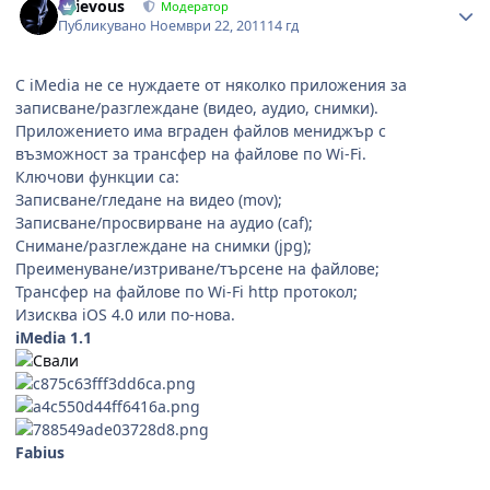
Grievous
Модератор
Публикувано
Ноември 22, 2011
14 гд
С iMedia не се нуждаете от няколко приложения за
записване/разглеждане (видео, аудио, снимки).
Приложението има вграден файлов мениджър с
възможност за трансфер на файлове по Wi-Fi.
Ключови функции са:
Записване/гледане на видео (mov);
Записване/просвирване на аудио (caf);
Снимане/разглеждане на снимки (jpg);
Преименуване/изтриване/търсене на файлове;
Трансфер на файлове по Wi-Fi http протокол;
Изисква iOS 4.0 или по-нова.
iMedia 1.1
Fabius