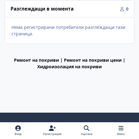
Разглеждащи в момента
0
Няма регистрирани потребители разглеждащи тази
страница.
Ремонт на покриви | Ремонт на покриви цени |
Хидроизолация на покриви
Light Mode
Dark Mode
System Preference
f
Вход
Регистрация
Търсене
Menu
a