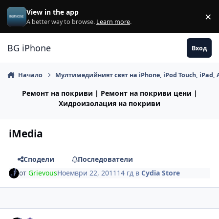
Премини към съдържанието
View in the app
×
Di
A better way to browse.
Learn more
.
BG iPhone
Вход
Начало
Мултимедийният свят на iPhone, iPod Touch, iPad, 
Ремонт на покриви | Ремонт на покриви цени |
Хидроизолация на покриви
iMedia
Сподели
Последователи
от
Grievous
Ноември 22, 2011
14 гд
в
Cydia Store
Author stats