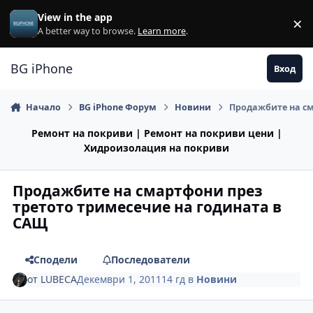
Премини към съдържанието
View in the app
×
Di
A better way to browse.
Learn more
.
BG iPhone
Вход
Начало
BG iPhone Форум
Новини
Продажбите на см
Ремонт на покриви | Ремонт на покриви цени |
Хидроизолация на покриви
Продажбите на смартфони през
третото тримесечие на годината в
САЩ
Сподели
Последователи
от
LUBECA
Декември 1, 2011
14 гд
в
Новини