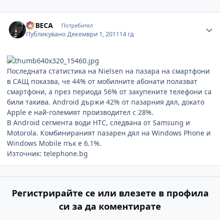
Author stats
LUBECA
Потребител
Публикувано
Декември 1, 2011
14 гд
Последната статистика на Nielsen на пазара на смартфони
в САЩ показва, че 44% от мобилните абонати полазват
смартфони, а през периода 56% от закупените телефони са
били такива. Android държи 42% от пазарния дял, докато
Apple е най-големият производител с 28%.
В Android сегмента води HTC, следвана от Samsung и
Motorola. Комбинираният пазарен дял на Windows Phone и
Windows Mobile пък е 6.1%.
Източник: telephone.bg
Регистрирайте се или влезете в профила
си за да коментирате