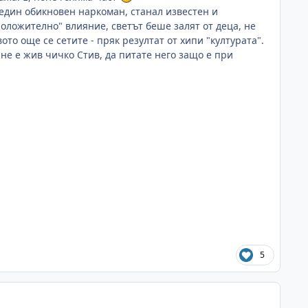
един обикновен наркоман, станал известен и
оложително" влияние, светът беше залят от деца, не
то още се сетите - пряк резултат от хипи "културата".
 не е жив чичко Стив, да питате него защо е при
5