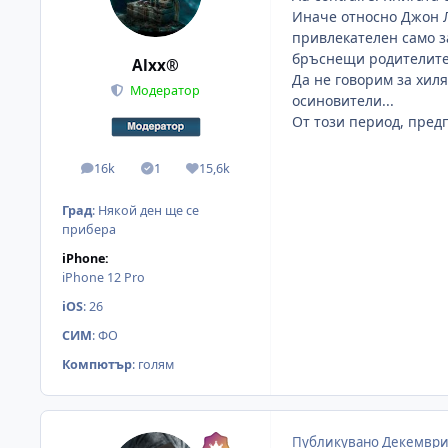
Иначе относно Джон Л
привлекателен само з
бръснещи родителите с
Alxx®
Да не говорим за хиля
Модератор
осиновители...
От този период, предп
16k
1
15,6k
мнения
Solutions
Reputation
Град
:
Някой ден ще се
прибера
iPhone:
iPhone 12 Pro
iOS
:
26
СИМ
:
ФО
Компютър
:
голям
Публикувано
Декември 