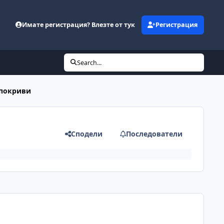
Имате регистрация? Влезте от тук
Регистрация
Search...
 покриви
Сподели
Последователи