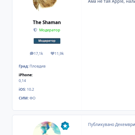
Ама не тая Apple, на
The Shaman
Модератор
17,1k
11,9k
мнения
Reputation
Град
:
Пловдив
iPhone:
0,14
iOS
:
10.2
СИМ
:
ФО
Публикувано
Декември 