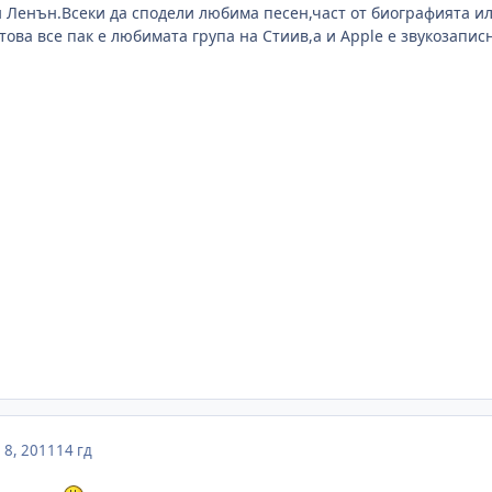
 Ленън.Всеки да сподели любима песен,част от биографията ил
това все пак е любимата група на Стиив,а и Apple е звукозапис
8, 2011
14 гд