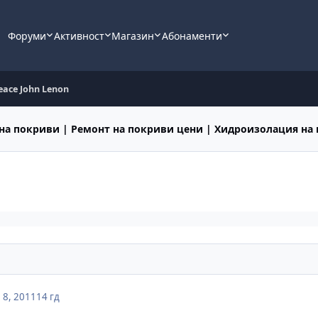
Форуми
Активност
Магазин
Абонаменти
peace John Lenon
на покриви | Ремонт на покриви цени | Хидроизолация на
8, 2011
14 гд