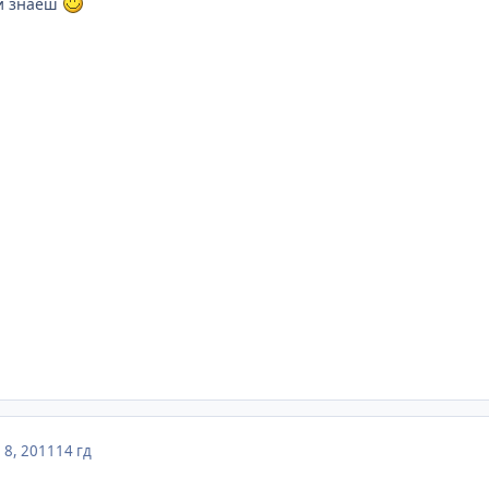
ли знаеш
8, 2011
14 гд