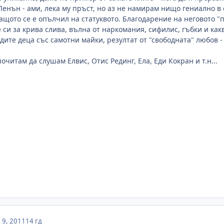
енън - ами, лека му пръст, но аз не намирам нищо гениално в 
ащото се е опълчил на статуквото. Благодарение на неговото "п
и за крива слива, вълна от наркомания, сифилис, гъбки и какво
дите деца със самотни майки, резултат от "свободната" любов -
очитам да слушам Елвис, Отис Рединг, Ела, Еди Кокран и т.н...
9, 2011
14 гд