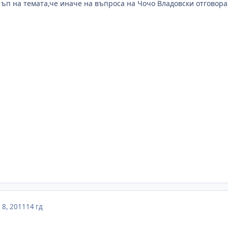
а ъп на темата,че иначе на въпроса на Чочо Владовски отговора
8, 2011
14 гд