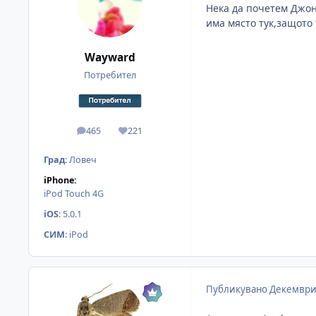
Нека да почетем Джон
има място тук,защото 
Wayward
Потребител
465
221
мнения
Reputation
Град
:
Ловеч
iPhone:
iPod Touch 4G
iOS
:
5.0.1
СИМ
:
iPod
Публикувано
Декември 