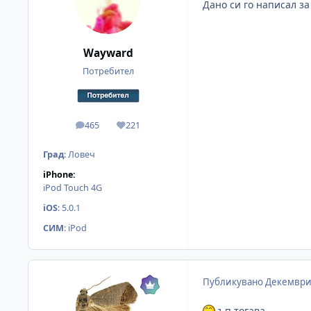
Дано си го написал з
Wayward
Потребител
465
221
мнения
Reputation
Град
:
Ловеч
iPhone:
iPod Touch 4G
iOS
:
5.0.1
СИМ
:
iPod
Публикувано
Декември 
ъп тогава