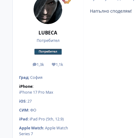
Напълно споделям!
LUBECA
Потребител
1,3k
1,1k
мнения
Reputation
Град
:
София
iPhone:
iPhone 17 Pro Max
iOS
:
27
СИМ
:
ФО
iPad
:
iPad Pro (5th, 12.9)
Apple Watch
:
Apple Watch
Series 7