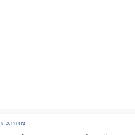
8, 2011
14 гд