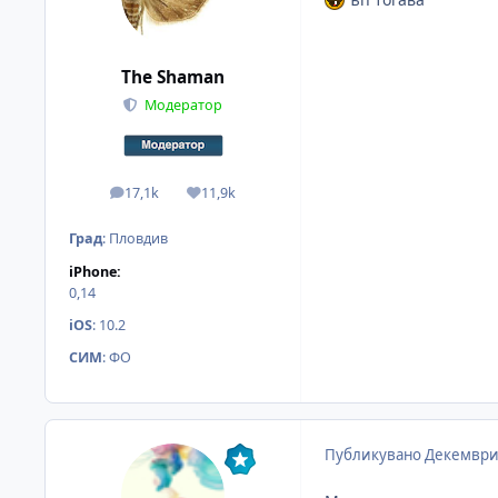
The Shaman
Модератор
17,1k
11,9k
мнения
Reputation
Град
:
Пловдив
iPhone:
0,14
iOS
:
10.2
СИМ
:
ФО
Публикувано
Декември 