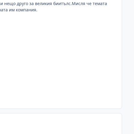
и нещо друго за великия биитълс.Мисля че темата
ната им компания.