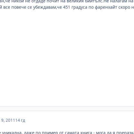
н,че никой не отдаде почит на великия биитълс.Не налагам на 
 все повече се убеждавам,че 451 градуса по фаренхайт скоро н
9, 2011
14 гд
 е уникална, даже по пример от самата книга - мога да я прераз