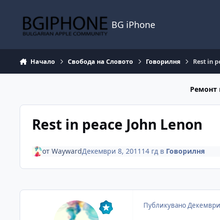
Премини към съдържанието
BG iPhone
Начало
Свобода на Словото
Говорилня
Rest in 
Ремонт 
Rest in peace John Lenon
от
Wayward
Декември 8, 2011
14 гд
в
Говорилня
Публикувано
Декември 