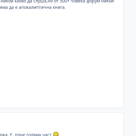
никои какво да слуша,но от 500+ човека форум никои
яма да е апокалиптична книга.
кажа. Е, поне голяма част