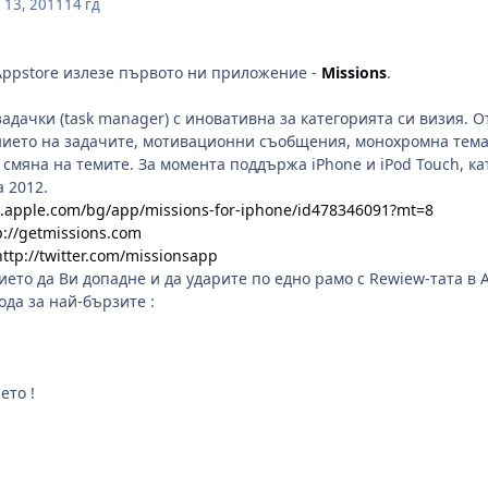
 13, 2011
14 гд
Appstore излезе първото ни приложение -
Missions
.
задачки (task manager) с иновативна за категорията си визия. 
ието на задачите, мотивационни съобщения, монохромна тема 
мяна на темите. За момента поддържа iPhone и iPod Touch, като
 2012.
es.apple.com/bg/app/missions-for-iphone/id478346091?mt=8
p://getmissions.com
http://twitter.com/missionsapp
ето да Ви допадне и да ударите по едно рамо с Rewiew-тата в A
ода за най-бързите :
ето !