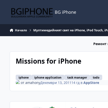
Премини към съдържанието
BG iPhone
Начало
Мултимедийният свят на iPhone, iPod Touch, iP
Ремонт 
Missions for iPhone
iphone
iphone application
task manager
todo
от
amahony
Декември 13, 2011
14 гд
в
AppStore