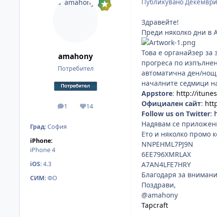
Публикувано
Декември
Здравейте!
Преди няколко дни в 
Това е органайзер за 
amahony
прогреса по изпълнен
Потребител
автоматична ден/нощ с
началните седмици на
Appstore
:
http://itun
Официален сайт
:
htt
1
14
мнения
Reputation
Follow us on Twitter
:
Надявам се приложени
Град
:
София
Ето и няколко промо к
iPhone:
NNPEHML7PJ9N
iPhone 4
6EE796XMRLAX
iOS
:
4.3
A7AN4LFE7HRY
Благодаря за внимани
СИМ
:
ФО
Поздрави,
@amahony
Tapcraft