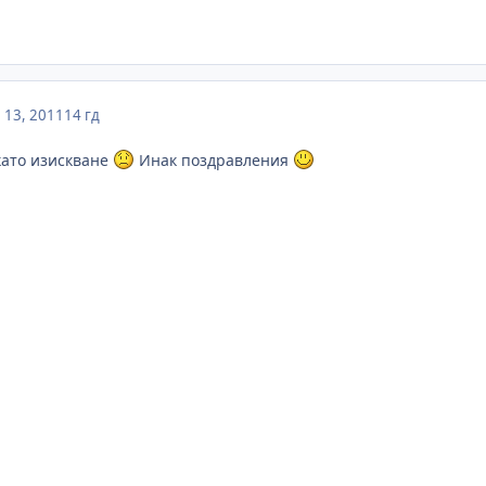
 13, 2011
14 гд
 като изискване
Инак поздравления