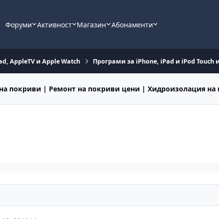
Форуми
Активност
Магазин
Абонаменти
ad, AppleTV и Apple Watch
Програми за iPhone, iPad и iPod Touch 
на покриви | Ремонт на покриви цени | Хидроизолация на