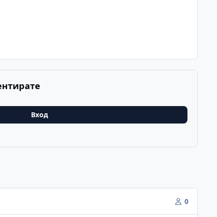
ентирате
Вход
0