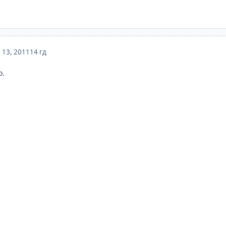
 13, 2011
14 гд
о.