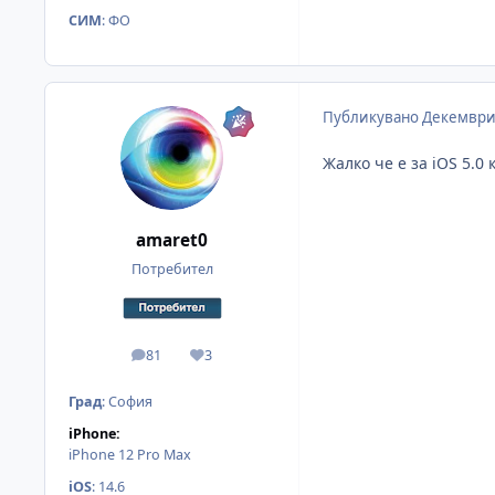
СИМ
:
ФО
Публикувано
Декември
Жалко че е за iOS 5.0
amaret0
Потребител
81
3
мнения
Reputation
Град
:
София
iPhone:
iPhone 12 Pro Max
iOS
:
14.6