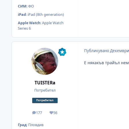
СИМ
:
ФО
iPad
:
iPad (8th generation)
Apple Watch
:
Apple Watch
Series 6
Публикувано
Декември
Е някакъв трайъл нема
TUISTERa
Потребител
177
56
мнения
Reputation
Град
:
Пловдив