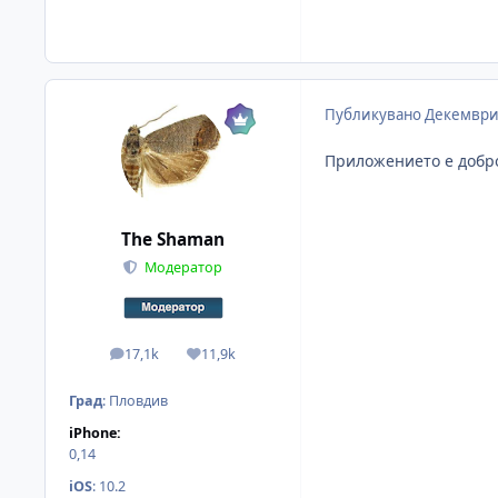
Публикувано
Декември
Приложението е добр
The Shaman
Модератор
17,1k
11,9k
мнения
Reputation
Град
:
Пловдив
iPhone:
0,14
iOS
:
10.2