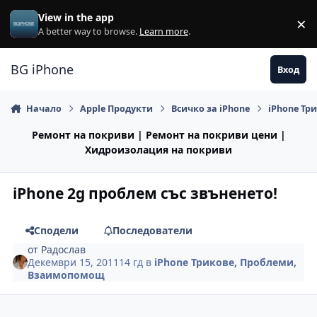
Премини към съдържанието
View in the app
×
Di
A better way to browse.
Learn more
.
BG iPhone
Вход
Начало
Apple Продукти
Всичко за iPhone
iPhone Тр
Ремонт на покриви | Ремонт на покриви цени |
Хидроизолация на покриви
iPhone 2g проблем със звъненето!
Сподели
Последователи
от
Радослав
Декември 15, 2011
14 гд
в
iPhone Трикове, Проблеми,
Взаимопомощ