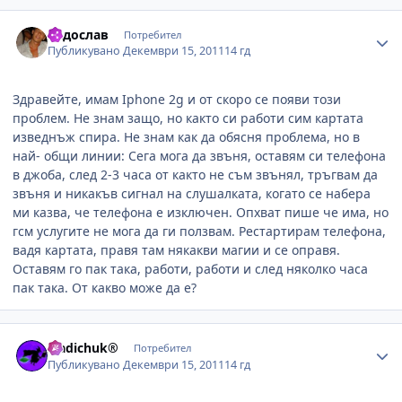
Author stats
Радослав
Потребител
Публикувано
Декември 15, 2011
14 гд
Здравейте, имам Iphone 2g и от скоро се появи този
проблем. Не знам защо, но както си работи сим картата
изведнъж спира. Не знам как да обясня проблема, но в
най- общи линии: Сега мога да звъня, оставям си телефона
в джоба, след 2-3 часа от както не съм звънял, тръгвам да
звъня и никакъв сигнал на слушалката, когато се набера
ми казва, че телефона е изключен. Опхват пише че има, но
гсм услугите не мога да ги ползвам. Рестартирам телефона,
вадя картата, правя там някакви магии и се оправя.
Оставям го пак така, работи, работи и след няколко часа
пак така. От какво може да е?
Author stats
Sladichuk®
Потребител
Публикувано
Декември 15, 2011
14 гд