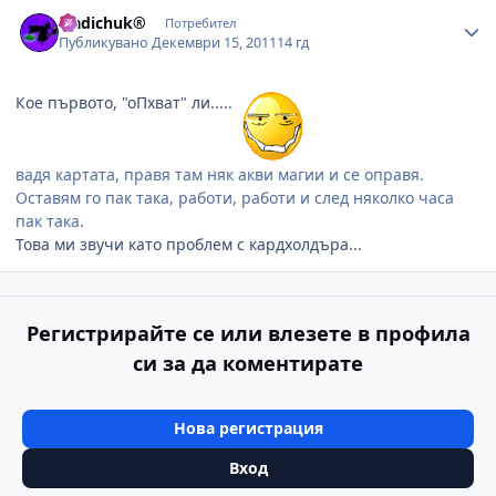
Author stats
Sladichuk®
Потребител
Публикувано
Декември 15, 2011
14 гд
Кое първото, "оПхват" ли.....
вадя картата, правя там няк акви магии и се оправя.
Оставям го пак така, работи, работи и след няколко часа
пак така.
Това ми звучи като проблем с кардхолдъра...
Регистрирайте се или влезете в профила
си за да коментирате
Нова регистрация
Вход