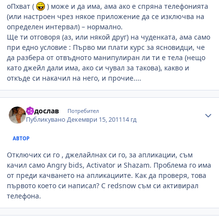
оПхват (
) може и да има, ама ако е спряна телефонията
(или настроен чрез някое приложение да се изключва на
определен интервал) – нормално.
Ще ти отговоря (аз, или някой друг) на чуденката, ама само
при едно условие : Първо ми плати курс за ясновидци, че
да разбера от отвъдното манипулиран ли ти е тела (нещо
като джейл дали има, ако си чувал за такова), какво и
откъде си накачил на него, и прочие....
Author stats
Радослав
Потребител
Публикувано
Декември 15, 2011
14 гд
АВТОР
Отключих си го , джелайлнах си го, за апликации, съм
качил само Angry bids, Activator и Shazam. Проблема го има
от преди качването на апликациите. Как да проверя, това
първото което си написал? С redsnow съм си активирал
телефона.