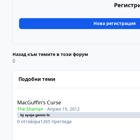
Регистр
Нова регистрация
Назад към темите в този форум
Подобни теми
MacGuffin's Curse
MacGuffin's Curse
The Shaman
·
Април 19, 2012
by ayopa games llc
0
отговора
1265
прегледа