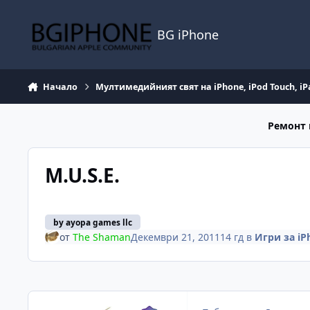
Премини към съдържанието
BG iPhone
Начало
Мултимедийният свят на iPhone, iPod Touch, iP
Ремонт 
M.U.S.E.
by ayopa games llc
от
The Shaman
Декември 21, 2011
14 гд
в
Игри за iP