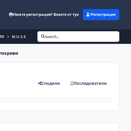
Имате регистрация? Влезте от тук
Регистрация
eTV
M.U.S.E.
Search...
 покриви
Сподели
Последователи