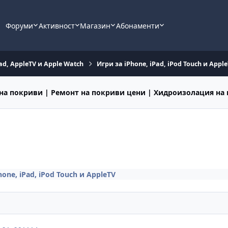
Форуми
Активност
Магазин
Абонаменти
ad, AppleTV и Apple Watch
Игри за iPhone, iPad, iPod Touch и Appl
на покриви | Ремонт на покриви цени | Хидроизолация на
hone, iPad, iPod Touch и AppleTV