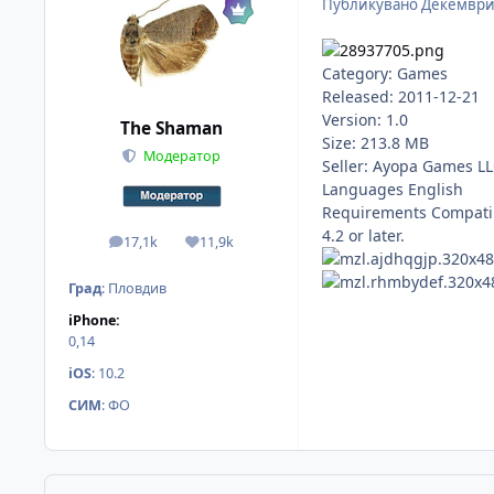
Публикувано
Декември
Category: Games
Released: 2011-12-21
Version: 1.0
The Shaman
Size: 213.8 MB
Модератор
Seller: Ayopa Games L
Languages English
Requirements Compatibl
4.2 or later.
17,1k
11,9k
мнения
Reputation
Град
:
Пловдив
iPhone:
0,14
iOS
:
10.2
СИМ
:
ФО