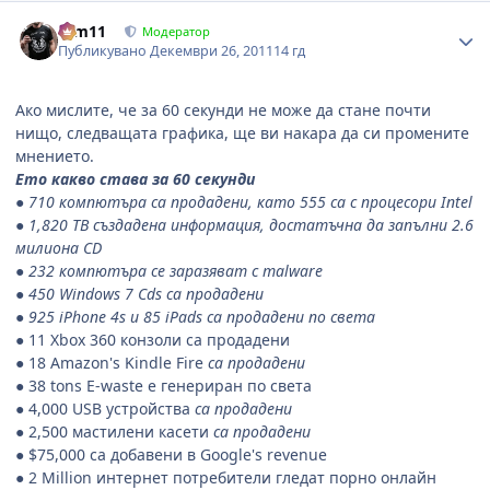
Author stats
arm11
Модератор
Публикувано
Декември 26, 2011
14 гд
Ако мислите, че за 60 секунди не може да стане почти
нищо, следващата графика, ще ви накара да си промените
мнението.
Ето какво става за 60 секунди
● 710 компютъра са продадени, като 555 са с процесори Intel
● 1,820 TB създадена информация, достатъчна да запълни 2.6
милиона CD
● 232 компютъра се заразяват с malware
● 450 Windows 7 Cds са продадени
●
925 iPhone 4s и 85 iPads са продадени по света
● 11 Xbox 360 конзоли са продадени
● 18 Amazon's Kindle Fire
са продадени
● 38 tons E-waste е генериран по света
● 4,000 USB устройства
са продадени
● 2,500 мастилени касети
са продадени
● $75,000 са добавени в Google's revenue
● 2 Million интернет потребители гледат порно онлайн