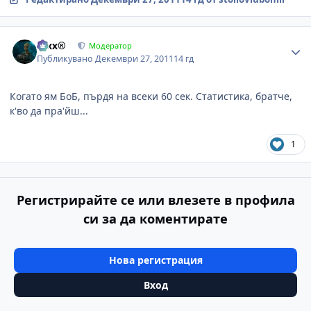
Author stats
Alxx®
Модератор
Публикувано
Декември 27, 2011
14 гд
Когато ям БоБ, пърдя на всеки 60 сек. Статистика, братче,
к'во да пра'йш...
1
Регистрирайте се или влезете в профила
си за да коментирате
Нова регистрация
Вход