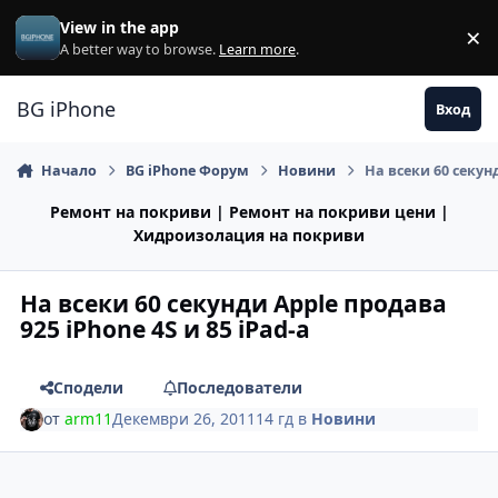
Премини към съдържанието
View in the app
×
Di
A better way to browse.
Learn more
.
BG iPhone
Вход
Начало
BG iPhone Форум
Новини
На всеки 60 секунд
Ремонт на покриви | Ремонт на покриви цени |
Хидроизолация на покриви
На всеки 60 секунди Apple продава
925 iPhone 4S и 85 iPad-a
Сподели
Последователи
от
arm11
Декември 26, 2011
14 гд
в
Новини