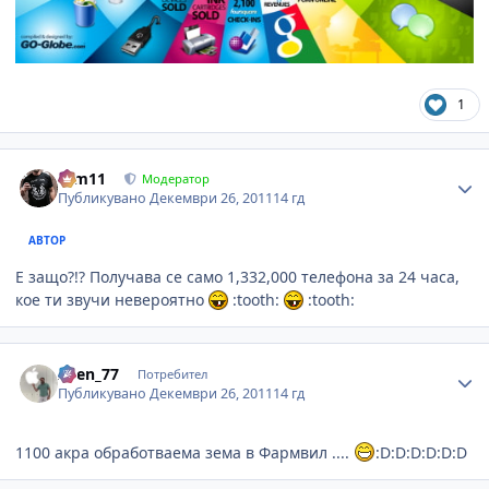
1
Author stats
arm11
Модератор
Публикувано
Декември 26, 2011
14 гд
АВТОР
Е защо?!? Получава се само 1,332,000 телефона за 24 часа,
кое ти звучи невероятно
:tooth:
:tooth:
Author stats
Asen_77
Потребител
Публикувано
Декември 26, 2011
14 гд
1100 акра обработваема зема в Фармвил ....
:D:D:D:D:D:D