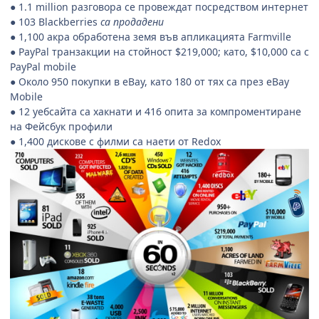
● 1.1 million разговора се провеждат посредством интернет
● 103 Blackberries
са продадени
● 1,100 акра обработена земя във апликацията Farmville
● PayPal транзакции на стойност $219,000; като, $10,000 са с
PayPal mobile
● Около 950 покупки в eBay, като 180 от тях са през eBay
Mobile
● 12 уебсайта са хакнати и 416 опита за компроментиране
на Фейсбук профили
● 1,400 дискове с филми са наети от Redox