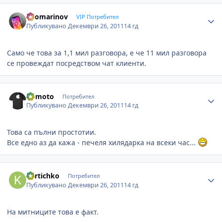
Author stats
apomarinov
VIP Потребител
Публикувано
Декември 26, 2011
14 гд
Само че това за 1,1 мил разговора, е че 11 мил разговора
се провеждат посредством чат клиенти.
Author stats
uomoto
Потребител
Публикувано
Декември 26, 2011
14 гд
Това са пълни простотии.
Все едно аз да кажа - печеля хилядарка на всеки час...
Author stats
kartichko
Потребител
Публикувано
Декември 26, 2011
14 гд
На митниците това е факт.