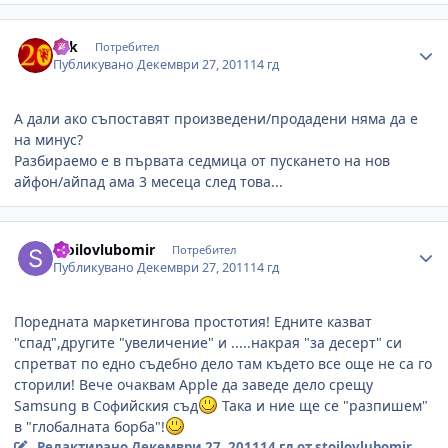
Author stats
eek
Потребител
Публикувано
Декември 27, 2011
14 гд
А дали ако съпоставят произведени/продадени няма да е
на минус?
Разбираемо е в първата седмица от пускането на нов
айфон/айпад ама 3 месеца след това...
Author stats
stoilovlubomir
Потребител
Публикувано
Декември 27, 2011
14 гд
Поредната маркетингова простотия! Едните казват
"спад",другите "увеличение" и .....накрая "за десерт" си
спретват по едно съдебно дело там където все още не са го
сторили! Вече очаквам Apple да заведе дело срещу
Samsung в Софийския съд
Така и ние ще се "разпишем"
в "глобалната борба"!
Редактирано
Декември 27, 2011
14 гд
от stoilovlubomir